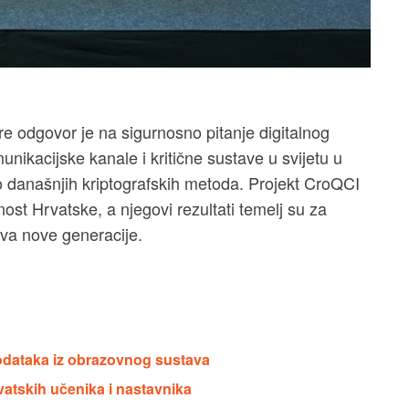
e odgovor je na sigurnosno pitanje digitalnog
nikacijske kanale i kritične sustave u svijetu u
o današnjih kriptografskih metoda. Projekt CroQCI
nost Hrvatske, a njegovi rezultati temelj su za
ava nove generacije.
dataka iz obrazovnog sustava
rvatskih učenika i nastavnika