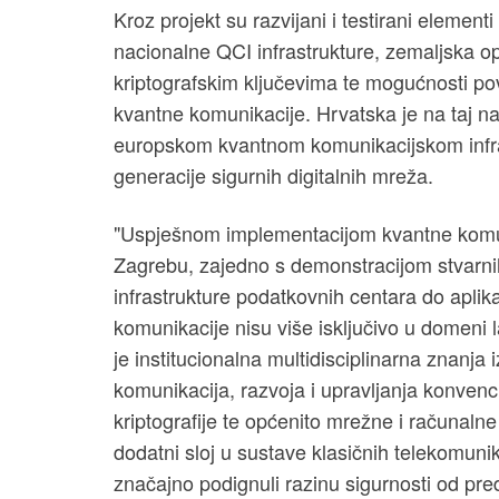
Kroz projekt su razvijani i testirani eleme
nacionalne QCI infrastrukture, zemaljska opt
kriptografskim ključevima te mogućnosti
kvantne komunikacije. Hrvatska je na taj na
europskom kvantnom komunikacijskom infras
generacije sigurnih digitalnih mreža.
"Uspješnom implementacijom kvantne komu
Zagrebu, zajedno s demonstracijom stvarnih 
infrastrukture podatkovnih centara do aplika
komunikacije nisu više isključivo u domeni 
je institucionalna multidisciplinarna znanja 
komunikacija, razvoja i upravljanja konve
kriptografije te općenito mrežne i računalne
dodatni sloj u sustave klasičnih telekomuni
značajno podignuli razinu sigurnosti od pr