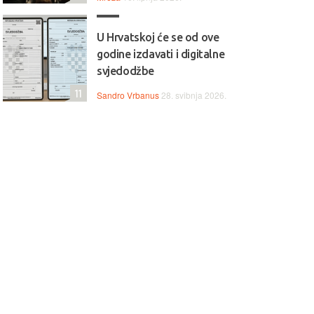
U Hrvatskoj će se od ove
godine izdavati i digitalne
svjedodžbe
11
Sandro Vrbanus
28. svibnja 2026.