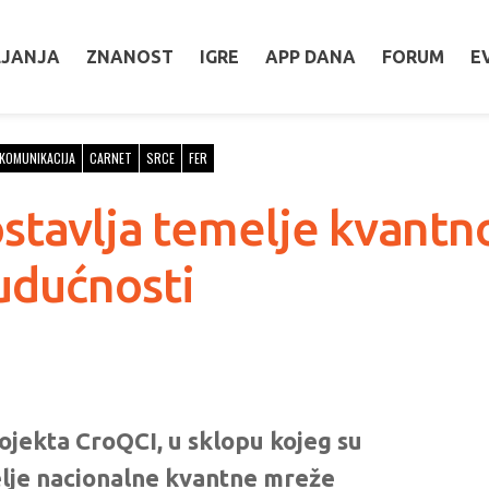
LJANJA
ZNANOST
IGRE
APP DANA
FORUM
E
KOMUNIKACIJA
CARNET
SRCE
FER
stavlja temelje kvantn
udućnosti
jekta CroQCI, u sklopu kojeg su
melje nacionalne kvantne mreže