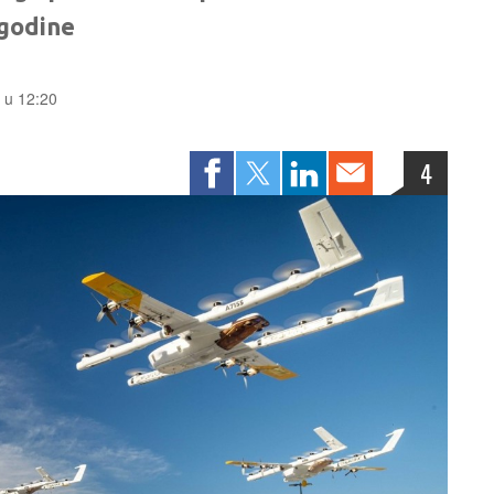
 godine
. u 12:20
4