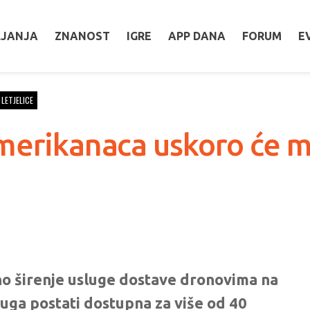
LJANJA
ZNANOST
IGRE
APP DANA
FORUM
E
LETJELICE
merikanaca uskoro će mo
no širenje usluge dostave dronovima na
luga postati dostupna za više od 40