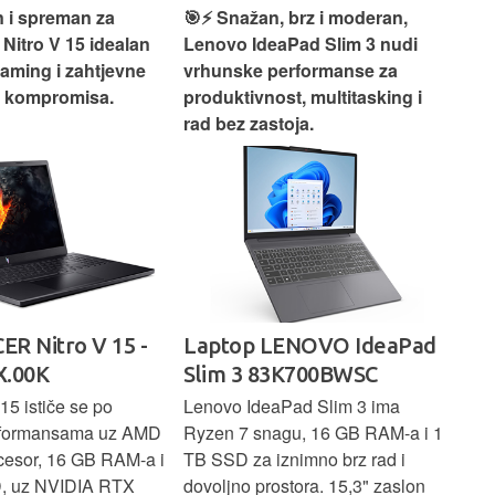
 i spreman za
🎯⚡ Snažan, brz i moderan,
💻
 Nitro V 15 idealan
Lenovo IdeaPad Slim 3 nudi
2‑i
gaming i zahtjevne
vrhunske performanse za
vrh
z kompromisa.
produktivnost, multitasking i
uži
rad bez zastoja.
-
ER Nitro V 15 -
Laptop LENOVO IdeaPad
La
.00K
Slim 3 83K700BWSC
83
15 ističe se po
Lenovo IdeaPad Slim 3 ima
Len
rformansama uz AMD
Ryzen 7 snagu, 16 GB RAM-a i 1
U7 
cesor, 16 GB RAM-a i
TB SSD za iznimno brz rad i
SSD
, uz NVIDIA RTX
dovoljno prostora. 15,3" zaslon
zasl