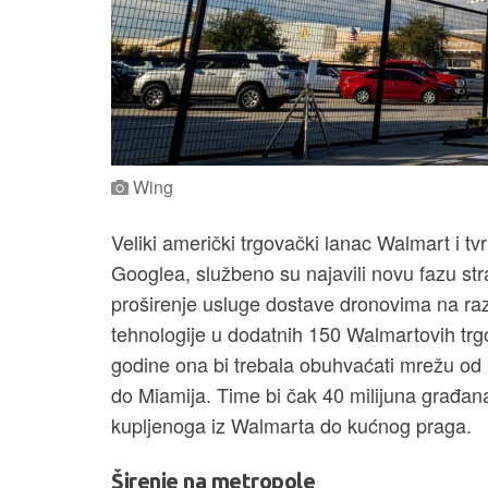
Wing
Veliki američki trgovački lanac Walmart i t
Googlea, službeno su najavili novu fazu st
proširenje usluge dostave dronovima na raz
tehnologije u dodatnih 150 Walmartovih trg
godine ona bi trebala obuhvaćati mrežu od 
do Miamija. Time bi čak 40 milijuna građan
kupljenoga iz Walmarta do kućnog praga.
Širenje na metropole