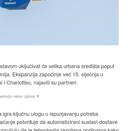
avom uključivat će velika urbana središta poput
mija. Ekspanzija započinje već 15. siječnja u
i Charlotteu, najavili su partneri.
igra ključnu ulogu u ispunjavanju potreba
ćanje potvrđuje da automatizirani sustavi dostave
 poručuju da je tehnologija razvijana godinama kako