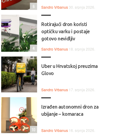
6
Sandro Vrbanus
30. srpnja 2026.
Rotirajući dron koristi
optičku varku i postaje
gotovo nevidljiv
4
Sandro Vrbanus
18. srpnja 2026.
Uber u Hrvatskoj preuzima
Glovo
Sandro Vrbanus
17. srpnja 2026.
Izrađen autonomni dron za
ubijanje – komaraca
10
Sandro Vrbanus
16. srpnja 2026.