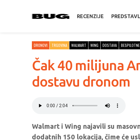
RECENZIJE
PREDSTAV
DRONOVI
TRGOVINA
WALMART
WING
DOSTAVA
BESPILOTNE 
Čak 40 milijuna A
dostavu dronom
Walmart i Wing najavili su masov
dodatnih 150 lokacija, čime će us