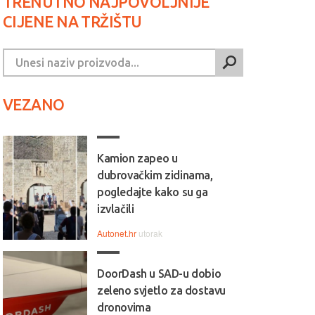
TRENUTNO NAJPOVOLJNIJE
CIJENE NA TRŽIŠTU
VEZANO
Kamion zapeo u
dubrovačkim zidinama,
pogledajte kako su ga
izvlačili
Autonet.hr
utorak
DoorDash u SAD-u dobio
zeleno svjetlo za dostavu
dronovima