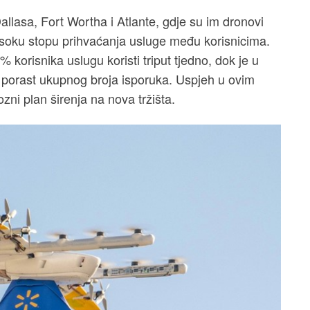
llasa, Fort Wortha i Atlante, gdje su im dronovi
 visoku stopu prihvaćanja usluge među korisnicima.
korisnika uslugu koristi triput tjedno, dok je u
ki porast ukupnog broja isporuka. Uspjeh u ovim
zni plan širenja na nova tržišta.