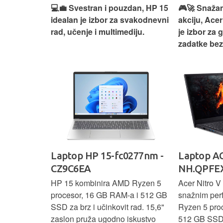
ouzdan i
💻💼 Svestran i pouzdan, HP 15
🎮🚀 Snažan
deaPad 1
idealan je izbor za svakodnevni
akciju, Acer
svakodnevni
rad, učenje i multimediju.
je izbor za 
žno
zadatke be
Ideapad
Laptop HP 15-fc0277nm -
Laptop AC
CZ9C6EA
NH.QPFEX
nosi
HP 15 kombinira AMD Ryzen 5
Acer Nitro V 
e za
procesor, 16 GB RAM-a i 512 GB
snažnim pe
e uz AMD
SSD za brz i učinkovit rad. 15,6"
Ryzen 5 pro
6 GB RAM-a i
zaslon pruža ugodno iskustvo
512 GB SSD