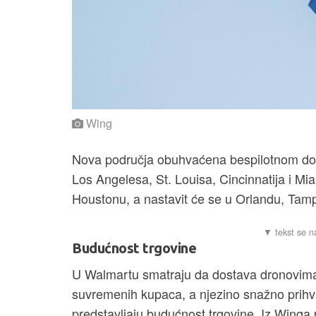
Wing
Nova područja obuhvaćena bespilotnom dost
Los Angelesa, St. Louisa, Cincinnatija i Mia
Houstonu, a nastavit će se u Orlandu, Tampi 
Budućnost trgovine
U Walmartu smatraju da dostava dronovima 
suvremenih kupaca, a njezino snažno prihva
predstavljaju budućnost trgovine. Iz Winga