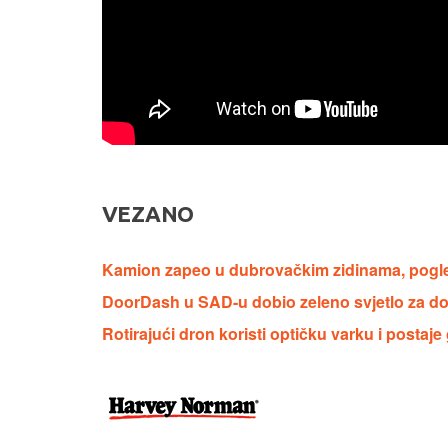
VEZANO
Kamion zapeo u dubrovačkim zidinama, pogleda
DoorDash u SAD-u dobio zeleno svjetlo za d
Rotirajući dron koristi optičku varku i postaje