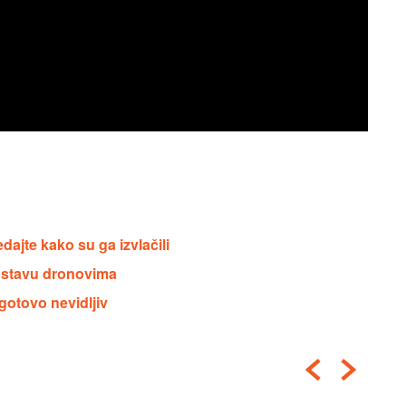
jte kako su ga izvlačili
ostavu dronovima
 gotovo nevidljiv