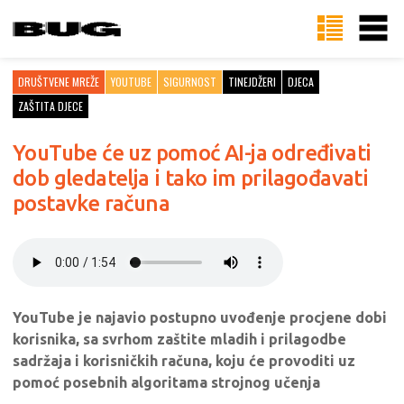
DRUŠTVENE MREŽE
YOUTUBE
SIGURNOST
TINEJDŽERI
DJECA
ZAŠTITA DJECE
YouTube će uz pomoć AI-ja određivati
dob gledatelja i tako im prilagođavati
postavke računa
YouTube je najavio postupno uvođenje procjene dobi
korisnika, sa svrhom zaštite mladih i prilagodbe
sadržaja i korisničkih računa, koju će provoditi uz
pomoć posebnih algoritama strojnog učenja