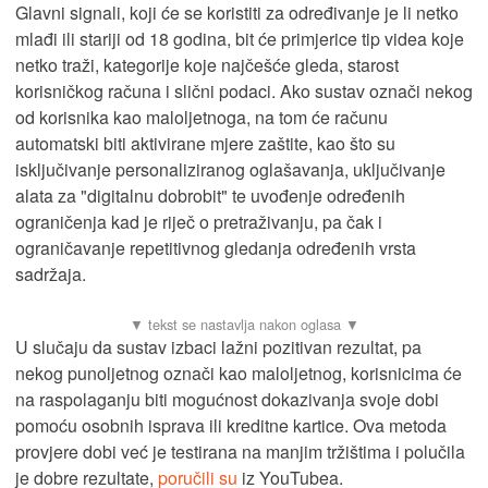
Glavni signali, koji će se koristiti za određivanje je li netko
mlađi ili stariji od 18 godina, bit će primjerice tip videa koje
netko traži, kategorije koje najčešće gleda, starost
korisničkog računa i slični podaci. Ako sustav označi nekog
od korisnika kao maloljetnoga, na tom će računu
automatski biti aktivirane mjere zaštite, kao što su
isključivanje personaliziranog oglašavanja, uključivanje
alata za "digitalnu dobrobit" te uvođenje određenih
ograničenja kad je riječ o pretraživanju, pa čak i
ograničavanje repetitivnog gledanja određenih vrsta
sadržaja.
U slučaju da sustav izbaci lažni pozitivan rezultat, pa
nekog punoljetnog označi kao maloljetnog, korisnicima će
na raspolaganju biti mogućnost dokazivanja svoje dobi
pomoću osobnih isprava ili kreditne kartice. Ova metoda
provjere dobi već je testirana na manjim tržištima i polučila
je dobre rezultate,
poručili su
iz YouTubea.