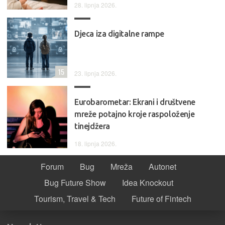
28. lipnja 2026.
Djeca iza digitalne rampe
15
23. lipnja 2026.
Eurobarometar: Ekrani i društvene
mreže potajno kroje raspoloženje
tinejdžera
18. lipnja 2026.
Forum
Bug
Mreža
Autonet
Bug Future Show
Idea Knockout
Tourism, Travel & Tech
Future of Fintech