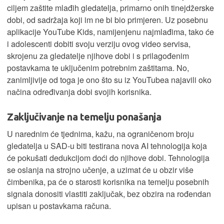
ciljem zaštite mlađih gledatelja, primarno onih tinejdžerske
dobi, od sadržaja koji im ne bi bio primjeren. Uz posebnu
aplikacije YouTube Kids, namijenjenu najmlađima, tako će
i adolescenti dobiti svoju verziju ovog video servisa,
skrojenu za gledatelje njihove dobi i s prilagođenim
postavkama te uključenim potrebnim zaštitama. No,
zanimljivije od toga je ono što su iz YouTubea najavili oko
načina određivanja dobi svojih korisnika.
Zaključivanje na temelju ponašanja
U narednim će tjednima, kažu, na ograničenom broju
gledatelja u SAD-u biti testirana nova AI tehnologija koja
će pokušati dedukcijom doći do njihove dobi. Tehnologija
se oslanja na strojno učenje, a uzimat će u obzir više
čimbenika, pa će o starosti korisnika na temelju posebnih
signala donositi vlastiti zaključak, bez obzira na rođendan
upisan u postavkama računa.