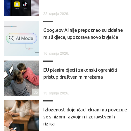
22. srpnja 2026.
Googleov AI nije prepoznao suicidalne
misli djece, upozorava novo izvješće
16. srpnja 2026.
EU planira djeci i zakonski ograničiti
pristup društvenim mrežama
35
13. srpnja 2026.
Izloženost dojenčadi ekranima povezuje
se s nizom razvojnih i zdravstvenih
rizika