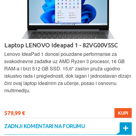
Laptop LENOVO Ideapad 1 - 82VG00V5SC
Lenovo IdeaPad 1 donosi pouzdane performanse za
svakodnevne zadatke uz AMD Ryzen 3 procesor, 16 GB
RAM-a i brzi 512 GB SSD. 15,6" zaslon pruža ugodno
iskustvo rada i preglednosti, dok lagan i jednostavan dizajn
čini ovaj laptop idealnim za učenje, posao i osnovnu
multimediju.
579,99 €
KUPI
ZADNJI KOMENTARI NA FORUMU