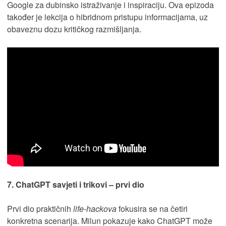
Google za dubinsko istraživanje i inspiraciju. Ova epizoda
također je lekcija o hibridnom pristupu informacijama, uz
obaveznu dozu kritičkog razmišljanja.
7. ChatGPT savjeti i trikovi – prvi dio
Prvi dio praktičnih
life-hackova
fokusira se na četiri
konkretna scenarija. Milun pokazuje kako ChatGPT može