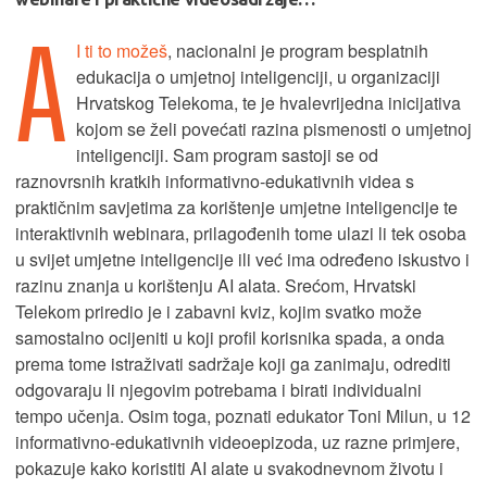
A
I ti to možeš
, nacionalni je program besplatnih
edukacija o umjetnoj inteligenciji, u organizaciji
Hrvatskog Telekoma, te je hvalevrijedna inicijativa
kojom se želi povećati razina pismenosti o umjetnoj
inteligenciji. Sam program sastoji se od
raznovrsnih kratkih informativno-edukativnih videa s
praktičnim savjetima za korištenje umjetne inteligencije te
interaktivnih webinara, prilagođenih tome ulazi li tek osoba
u svijet umjetne inteligencije ili već ima određeno iskustvo i
razinu znanja u korištenju AI alata. Srećom, Hrvatski
Telekom priredio je i zabavni kviz, kojim svatko može
samostalno ocijeniti u koji profil korisnika spada, a onda
prema tome istraživati sadržaje koji ga zanimaju, odrediti
odgovaraju li njegovim potrebama i birati individualni
tempo učenja. Osim toga, poznati edukator Toni Milun, u 12
informativno-edukativnih videoepizoda, uz razne primjere,
pokazuje kako koristiti AI alate u svakodnevnom životu i