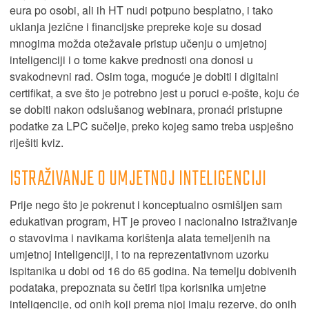
eura po osobi, ali ih HT nudi potpuno besplatno, i tako
uklanja jezične i financijske prepreke koje su dosad
mnogima možda otežavale pristup učenju o umjetnoj
inteligenciji i o tome kakve prednosti ona donosi u
svakodnevni rad. Osim toga, moguće je dobiti i digitalni
certifikat, a sve što je potrebno jest u poruci e-pošte, koju će
se dobiti nakon odslušanog webinara, pronaći pristupne
podatke za LPC sučelje, preko kojeg samo treba uspješno
riješiti kviz.
ISTRAŽIVANJE O UMJETNOJ INTELIGENCIJI
Prije nego što je pokrenut i konceptualno osmišljen sam
edukativan program, HT je proveo i nacionalno istraživanje
o stavovima i navikama korištenja alata temeljenih na
umjetnoj inteligenciji, i to na reprezentativnom uzorku
ispitanika u dobi od 16 do 65 godina. Na temelju dobivenih
podataka, prepoznata su četiri tipa korisnika umjetne
inteligencije, od onih koji prema njoj imaju rezerve, do onih