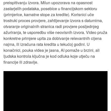
preispitivanju izvora. Milun upozorava na opasnost
zastarjelih podataka, posebice u financijskom sektoru
(primjerice, kamatne stope za kredite). Korisnici uče
trostruki proces provjere, zahtijevanje izvora s datumima,
otvaranje originalnih stranica radi provjere posljednjeg
ažuriranja, te usporedbu više neovisnih izvora. Video pruža
konkretne primjere upita za dobivanje relevantnih cijena
najma, ili izračuna rata kredita u tekućoj godini. U
konačnici, pouka videa je jasna, AI pomaže u brzini, ali
ljudska kontrola ključna je kod odluka koje utječu na
financije ili zdravlje.