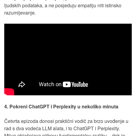
ljudskih podataka, a ne posjeduju empatiju niti istinsko
razumijevanje.
4. Pokreni ChatGPT i Perplexity u nekoliko minuta
Četvrta epizoda donosi praktični vodič za brzo uvođenje u
rad s dva vodeća LLM alata, i to ChatGPT i Perplexity.
Milun objašnjava njihovu fundamentalnu razliku – dok je