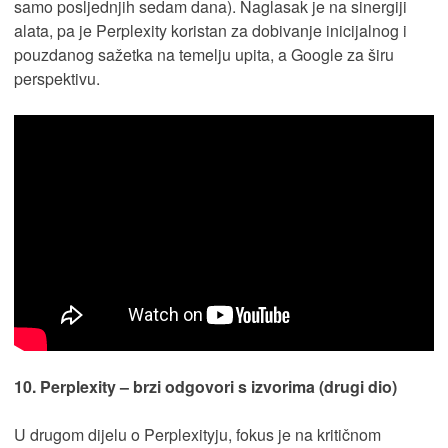
samo posljednjih sedam dana). Naglasak je na sinergiji
alata, pa je Perplexity koristan za dobivanje inicijalnog i
pouzdanog sažetka na temelju upita, a Google za širu
perspektivu.
10. Perplexity – brzi odgovori s izvorima (drugi dio)
U drugom dijelu o Perplexityju, fokus je na kritičnom