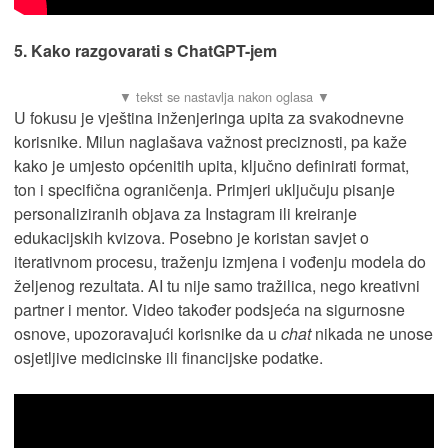
5. Kako razgovarati s ChatGPT-jem
U fokusu je vještina inženjeringa upita za svakodnevne
korisnike. Milun naglašava važnost preciznosti, pa kaže
kako je umjesto općenitih upita, ključno definirati format,
ton i specifična ograničenja. Primjeri uključuju pisanje
personaliziranih objava za Instagram ili kreiranje
edukacijskih kvizova. Posebno je koristan savjet o
iterativnom procesu, traženju izmjena i vođenju modela do
željenog rezultata. AI tu nije samo tražilica, nego kreativni
partner i mentor. Video također podsjeća na sigurnosne
osnove, upozoravajući korisnike da u
chat
nikada ne unose
osjetljive medicinske ili financijske podatke.