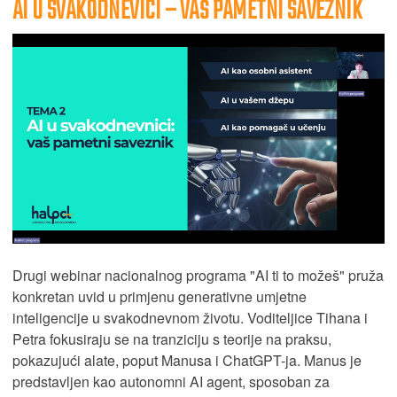
AI U SVAKODNEVICI – VAŠ PAMETNI SAVEZNIK
Drugi webinar nacionalnog programa "AI ti to možeš" pruža
konkretan uvid u primjenu generativne umjetne
inteligencije u svakodnevnom životu. Voditeljice Tihana i
Petra fokusiraju se na tranziciju s teorije na praksu,
pokazujući alate, poput Manusa i ChatGPT-ja. Manus je
predstavljen kao autonomni AI agent, sposoban za