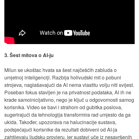
3. Šest mitova o AI-ju
Milun se ukoštac hvata sa šest najčešćih zabluda o
umjetnoj inteligenciji. Razbija holivudski mit o pobuni
strojeva, naglašavajući da AI nema vlastitu volju niti svijest.
Poseban fokus stavljen je na privatnost podataka, AI ih ne
krade samoinicijativno, nego je ključ u odgovornosti samog
korisnika. Video se bavi i strahom od gubitka poslova,
sugerirajući da tehnologija transformira rad umjesto da ga
ukida. Također, upozorava na halucinacije sustava,
podsjećajući korisnike da rezultati dobiveni od AI-ja
zahtijevaju ljudsku provjeru, jer sustavi uče iz nesavršenih