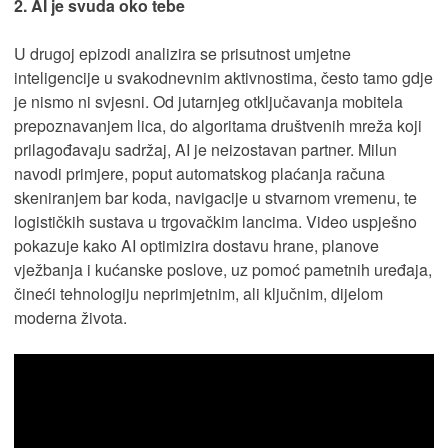
2. AI je svuda oko tebe
U drugoj epizodi analizira se prisutnost umjetne
inteligencije u svakodnevnim aktivnostima, često tamo gdje
je nismo ni svjesni. Od jutarnjeg otključavanja mobitela
prepoznavanjem lica, do algoritama društvenih mreža koji
prilagođavaju sadržaj, AI je neizostavan partner. Milun
navodi primjere, poput automatskog plaćanja računa
skeniranjem bar koda, navigacije u stvarnom vremenu, te
logističkih sustava u trgovačkim lancima. Video uspješno
pokazuje kako AI optimizira dostavu hrane, planove
vježbanja i kućanske poslove, uz pomoć pametnih uređaja,
čineći tehnologiju neprimjetnim, ali ključnim, dijelom
moderna života.