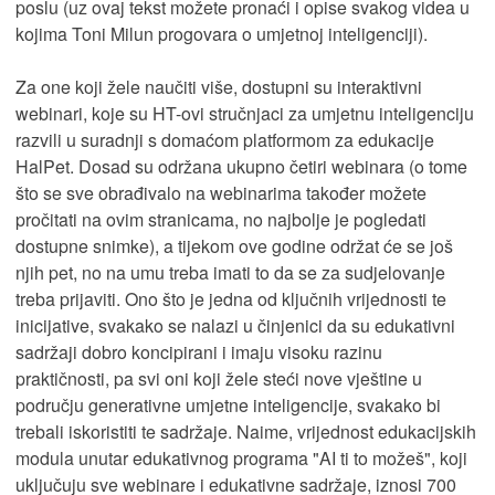
poslu (uz ovaj tekst možete pronaći i opise svakog videa u
kojima Toni Milun progovara o umjetnoj inteligenciji).
Za one koji žele naučiti više, dostupni su interaktivni
webinari, koje su HT-ovi stručnjaci za umjetnu inteligenciju
razvili u suradnji s domaćom platformom za edukacije
HalPet. Dosad su održana ukupno četiri webinara (o tome
što se sve obrađivalo na webinarima također možete
pročitati na ovim stranicama, no najbolje je pogledati
dostupne snimke), a tijekom ove godine održat će se još
njih pet, no na umu treba imati to da se za sudjelovanje
treba prijaviti. Ono što je jedna od ključnih vrijednosti te
inicijative, svakako se nalazi u činjenici da su edukativni
sadržaji dobro koncipirani i imaju visoku razinu
praktičnosti, pa svi oni koji žele steći nove vještine u
području generativne umjetne inteligencije, svakako bi
trebali iskoristiti te sadržaje. Naime, vrijednost edukacijskih
modula unutar edukativnog programa "AI ti to možeš", koji
uključuju sve webinare i edukativne sadržaje, iznosi 700