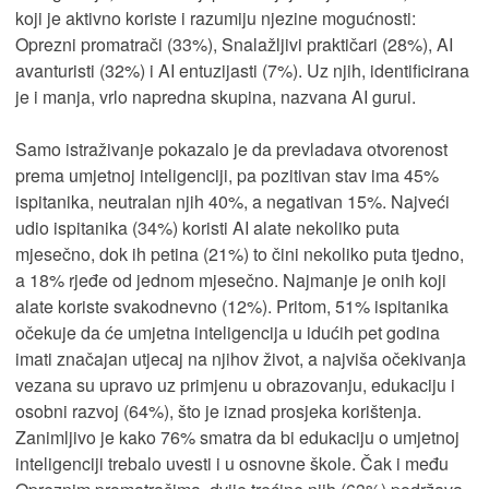
koji je aktivno koriste i razumiju njezine mogućnosti:
Oprezni promatrači (33%), Snalažljivi praktičari (28%), AI
avanturisti (32%) i AI entuzijasti (7%). Uz njih, identificirana
je i manja, vrlo napredna skupina, nazvana AI gurui.
Samo istraživanje pokazalo je da prevladava otvorenost
prema umjetnoj inteligenciji, pa pozitivan stav ima 45%
ispitanika, neutralan njih 40%, a negativan 15%. Najveći
udio ispitanika (34%) koristi AI alate nekoliko puta
mjesečno, dok ih petina (21%) to čini nekoliko puta tjedno,
a 18% rjeđe od jednom mjesečno. Najmanje je onih koji
alate koriste svakodnevno (12%). Pritom, 51% ispitanika
očekuje da će umjetna inteligencija u idućih pet godina
imati značajan utjecaj na njihov život, a najviša očekivanja
vezana su upravo uz primjenu u obrazovanju, edukaciju i
osobni razvoj (64%), što je iznad prosjeka korištenja.
Zanimljivo je kako 76% smatra da bi edukaciju o umjetnoj
inteligenciji trebalo uvesti i u osnovne škole. Čak i među