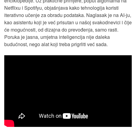
enciklopedije. Uz praktične primjere, poput algoritama na
Netflixu i Spotifyu, objašnjava kako tehnologija koristi
iterativno učenje za obradu podataka. Naglasak je na AI-ju,
kao asistentu koji je već prisutan u našoj svakodnevici i čije
će mogućnosti, od dizajna do prevođenja, samo rasti.
Poruka je jasna, umjetna inteligencija nije daleka
budućnost, nego alat koji treba prigrliti već sada.