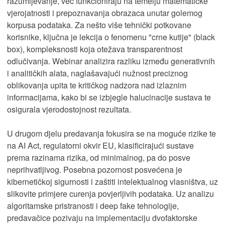
razumijevanje, već funkcioniraju na temelju matematičke
vjerojatnosti i prepoznavanja obrazaca unutar golemog
korpusa podataka. Za nešto više tehnički potkovane
korisnike, ključna je lekcija o fenomenu "crne kutije" (black
box), kompleksnosti koja otežava transparentnost
odlučivanja. Webinar analizira razliku između generativnih
i analitičkih alata, naglašavajući nužnost preciznog
oblikovanja upita te kritičkog nadzora nad izlaznim
informacijama, kako bi se izbjegle halucinacije sustava te
osigurala vjerodostojnost rezultata.
U drugom djelu predavanja fokusira se na moguće rizike te
na AI Act, regulatorni okvir EU, klasificirajući sustave
prema razinama rizika, od minimalnog, pa do posve
neprihvatljivog. Posebna pozornost posvećena je
kibernetičkoj sigurnosti i zaštiti intelektualnog vlasništva, uz
slikovite primjere curenja povjerljivih podataka. Uz analizu
algoritamske pristranosti i deep fake tehnologije,
predavačice pozivaju na implementaciju dvofaktorske