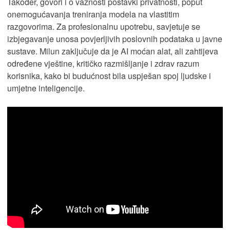
Također, govori i o važnosti postavki privatnosti, poput
onemogućavanja treniranja modela na vlastitim
razgovorima. Za profesionalnu upotrebu, savjetuje se
izbjegavanje unosa povjerljivih poslovnih podataka u javne
sustave. Milun zaključuje da je AI moćan alat, ali zahtijeva
određene vještine, kritičko razmišljanje i zdrav razum
korisnika, kako bi budućnost bila uspješan spoj ljudske i
umjetne inteligencije.