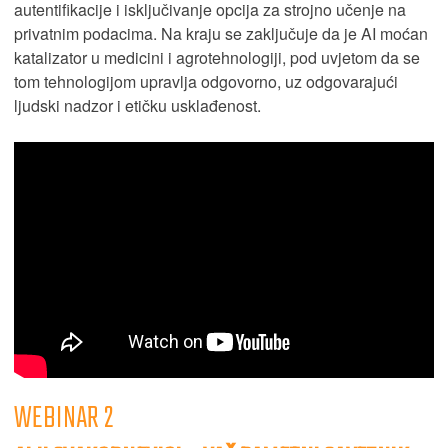
autentifikacije i isključivanje opcija za strojno učenje na
privatnim podacima. Na kraju se zaključuje da je AI moćan
katalizator u medicini i agrotehnologiji, pod uvjetom da se
tom tehnologijom upravlja odgovorno, uz odgovarajući
ljudski nadzor i etičku usklađenost.
WEBINAR 2