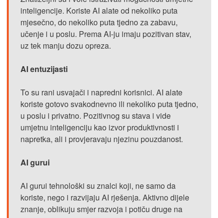
inteligencije. Koriste AI alate od nekoliko puta
mjesečno, do nekoliko puta tjedno za zabavu,
učenje i u poslu. Prema AI-ju imaju pozitivan stav,
uz tek manju dozu opreza.
AI entuzijasti
To su rani usvajači i napredni korisnici. AI alate
koriste gotovo svakodnevno ili nekoliko puta tjedno,
u poslu i privatno. Pozitivnog su stava i vide
umjetnu inteligenciju kao izvor produktivnosti i
napretka, ali i provjeravaju njezinu pouzdanost.
AI gurui
AI gurui tehnološki su znalci koji, ne samo da
koriste, nego i razvijaju AI rješenja. Aktivno dijele
znanje, oblikuju smjer razvoja i potiču druge na