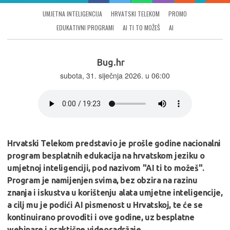
UMJETNA INTELIGENCIJA
HRVATSKI TELEKOM
PROMO
EDUKATIVNI PROGRAMI
AI TI TO MOŽEŠ
AI
Bug.hr
subota, 31. siječnja 2026. u 06:00
Hrvatski Telekom predstavio je prošle godine nacionalni
program besplatnih edukacija na hrvatskom jeziku o
umjetnoj inteligenciji, pod nazivom "AI ti to možeš".
Program je namijenjen svima, bez obzira na razinu
znanja i iskustva u korištenju alata umjetne inteligencije,
a cilj mu je podići AI pismenost u Hrvatskoj, te će se
kontinuirano provoditi i ove godine, uz besplatne
webinare i praktične videosadržaje…