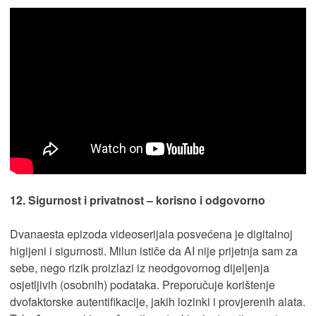
12. Sigurnost i privatnost – korisno i odgovorno
Dvanaesta epizoda videoserijala posvećena je digitalnoj
higijeni i sigurnosti. Milun ističe da AI nije prijetnja sam za
sebe, nego rizik proizlazi iz neodgovornog dijeljenja
osjetljivih (osobnih) podataka. Preporučuje korištenje
dvofaktorske autentifikacije, jakih lozinki i provjerenih alata.