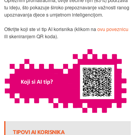
Opreznim promatračima, dvije trećine njih (63%) podržava
tu ideju, što pokazuje široko prepoznavanje važnosti ranog
upoznavanja djece s umjetnom inteligencijom.
Otkrijte koji ste vi tip AI korisnika (klikom na
ovu poveznicu
ili skeniranjem QR koda).
TIPOVI AI KORISNIKA