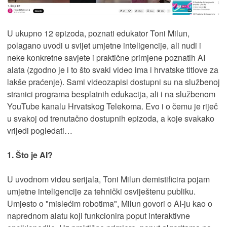
U ukupno 12 epizoda, poznati edukator Toni Milun,
polagano uvodi u svijet umjetne inteligencije, ali nudi i
neke konkretne savjete i praktične primjene poznatih AI
alata (zgodno je i to što svaki video ima i hrvatske titlove za
lakše praćenje). Sami videozapisi dostupni su na službenoj
stranici programa besplatnih edukacija, ali i na službenom
YouTube kanalu Hrvatskog Telekoma. Evo i o čemu je riječ
u svakoj od trenutačno dostupnih epizoda, a koje svakako
vrijedi pogledati…
1. Što je AI?
U uvodnom videu serijala, Toni Milun demistificira pojam
umjetne inteligencije za tehnički osviještenu publiku.
Umjesto o "mislećim robotima", Milun govori o AI-ju kao o
naprednom alatu koji funkcionira poput interaktivne