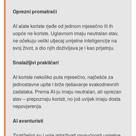
Oprezni promatrači
AI alate koriste rjeđe od jednom mjesečno ili ih
uopće ne koriste. Uglavnom imaju neutralan stav,
ne očekuju veliki utjecaj umjetne inteligencije na
svoj život, a dio njih doživljava je i kao prijetnju.
Snalažljivi praktičari
AI koriste nekoliko puta mjesečno, najčešće za
jednostavne upite i brže rješavanje svakodnevnih
zadataka. Prema AI-ju imaju neutralan, ali oprezan
stav – prepoznaju koristi, no još uvijek imaju dosta
nepovjerenja.
AI avanturisti
Znatiželjni su i vole istraživati mogućnosti umjetne