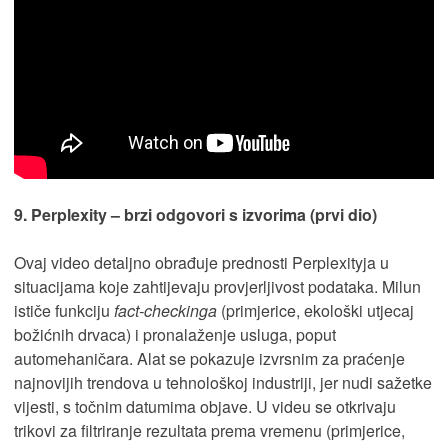
9. Perplexity – brzi odgovori s izvorima (prvi dio)
Ovaj video detaljno obrađuje prednosti Perplexityja u
situacijama koje zahtijevaju provjerljivost podataka. Milun
ističe funkciju
fact-checkinga
(primjerice, ekološki utjecaj
božićnih drvaca) i pronalaženje usluga, poput
automehaničara. Alat se pokazuje izvrsnim za praćenje
najnovijih trendova u tehnološkoj industriji, jer nudi sažetke
vijesti, s točnim datumima objave. U videu se otkrivaju
trikovi za filtriranje rezultata prema vremenu (primjerice,