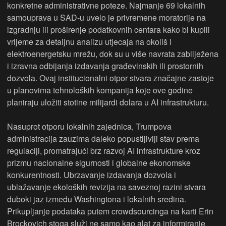
konkretne administrativne poteze. Najmanje 69 lokalnih
samouprava u SAD-u uvelo je privremene moratorije na
izgradnju ili proširenje podatkovnih centara kako bi kupili
vrijeme za detaljnu analizu utjecaja na okoliš i
elektroenergetsku mrežu, dok su u više navrata zabilježena
i izravna odbijanja izdavanja građevinskih ili prostornih
dozvola. Ovaj institucionalni otpor stvara značajne zastoje
u planovima tehnoloških kompanija koje ove godine
planiraju uložiti stotine milijardi dolara u AI infrastrukturu.
Nasuprot otporu lokalnih zajednica, Trumpova
administracija zauzima daleko popustljiviji stav prema
regulaciji, promatrajući brz razvoj AI infrastrukture kroz
prizmu nacionalne sigurnosti i globalne ekonomske
konkurentnosti. Ubrzavanje izdavanja dozvola i
ublažavanje ekoloških revizija na saveznoj razini stvara
duboki jaz između Washingtona i lokalnih sredina.
Prikupljanje podataka putem crowdsourcinga na karti Erin
Brockovich stoga služi ne samo kao alat za informiranje