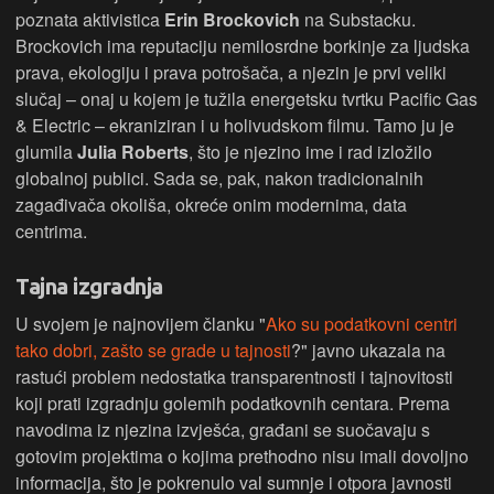
poznata aktivistica
Erin Brockovich
na Substacku.
Brockovich ima reputaciju nemilosrdne borkinje za ljudska
prava, ekologiju i prava potrošača, a njezin je prvi veliki
slučaj – onaj u kojem je tužila energetsku tvrtku Pacific Gas
& Electric – ekraniziran i u holivudskom filmu. Tamo ju je
glumila
Julia Roberts
, što je njezino ime i rad izložilo
globalnoj publici. Sada se, pak, nakon tradicionalnih
zagađivača okoliša, okreće onim modernima, data
centrima.
Tajna izgradnja
U svojem je najnovijem članku "
Ako su podatkovni centri
tako dobri, zašto se grade u tajnosti
?" javno ukazala na
rastući problem nedostatka transparentnosti i tajnovitosti
koji prati izgradnju golemih podatkovnih centara. Prema
navodima iz njezina izvješća, građani se suočavaju s
gotovim projektima o kojima prethodno nisu imali dovoljno
informacija, što je pokrenulo val sumnje i otpora javnosti