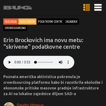
EKOLOGIJA
DATA CENTRI
PODATKOVNI CENTRI
ZAGAĐENJE
CROWDSOURCING
Erin Brockovich ima novu metu:
"skrivene" podatkovne centre
Poznata američka aktivistica pokrenula je
crowdsourcing platformu kako bi razotkrila ekološke i
ekonomske pritiske masovne gradnje infrastrukture
za AI na lokalne zajednice diljem SAD-a
Sandro Vrbanus