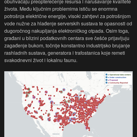
obuhvaćaju preopterećenje resursa i narušavanje kvalitete
života. Među ključnim problemima ističu se enormna
potrošnja električne energije, visoki zahtjevi za potrošnjom
vode nužne za hlađenje serverskih sustava te opasnosti od
dugoročnog nakupljanja elektroničkog otpada. Osim toga,
građani u blizini podatkovnih centara sve češće prijavljuju
zagađenje bukom, točnije konstantno industrijsko brujanje
rashladnih sustava, generatora i trafostanica koje remeti
svakodnevni život i lokalnu faunu.