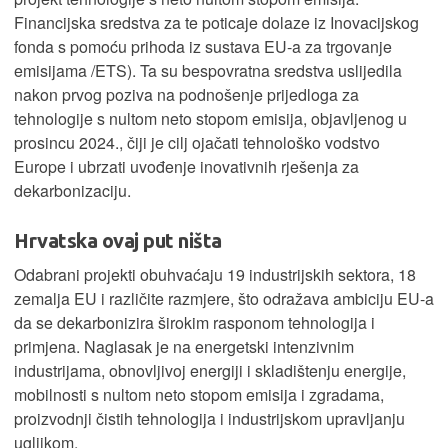
Financijska sredstva za te poticaje dolaze iz Inovacijskog
fonda s pomoću prihoda iz sustava EU-a za trgovanje
emisijama /ETS). Ta su bespovratna sredstva uslijedila
nakon prvog poziva na podnošenje prijedloga za
tehnologije s nultom neto stopom emisija, objavljenog u
prosincu 2024., čiji je cilj ojačati tehnološko vodstvo
Europe i ubrzati uvođenje inovativnih rješenja za
dekarbonizaciju.
Hrvatska ovaj put ništa
Odabrani projekti obuhvaćaju 19 industrijskih sektora, 18
zemalja EU i različite razmjere, što odražava ambiciju EU-a
da se dekarbonizira širokim rasponom tehnologija i
primjena. Naglasak je na energetski intenzivnim
industrijama, obnovljivoj energiji i skladištenju energije,
mobilnosti s nultom neto stopom emisija i zgradama,
proizvodnji čistih tehnologija i industrijskom upravljanju
ugljikom.