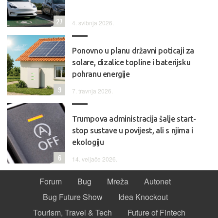
27
4. svibnja 2026.
Ponovno u planu državni poticaji za
solare, dizalice topline i baterijsku
pohranu energije
9
7. travnja 2026.
Trumpova administracija šalje start-
stop sustave u povijest, ali s njima i
ekologiju
6
14. veljače 2026.
Forum
Bug
Mreža
Autonet
Bug Future Show
Idea Knockout
Tourism, Travel & Tech
Future of Fintech