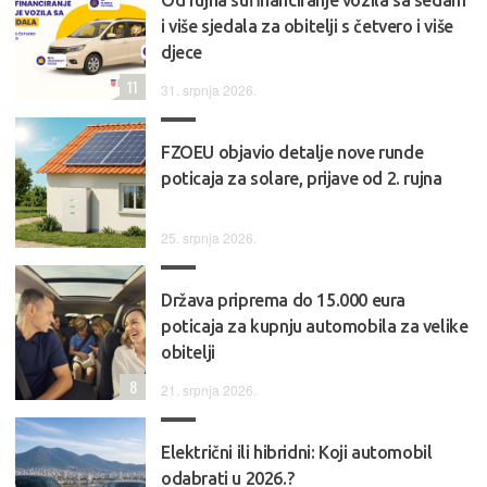
Od rujna sufinanciranje vozila sa sedam
i više sjedala za obitelji s četvero i više
djece
11
31. srpnja 2026.
FZOEU objavio detalje nove runde
poticaja za solare, prijave od 2. rujna
25. srpnja 2026.
Država priprema do 15.000 eura
poticaja za kupnju automobila za velike
obitelji
8
21. srpnja 2026.
Električni ili hibridni: Koji automobil
odabrati u 2026.?