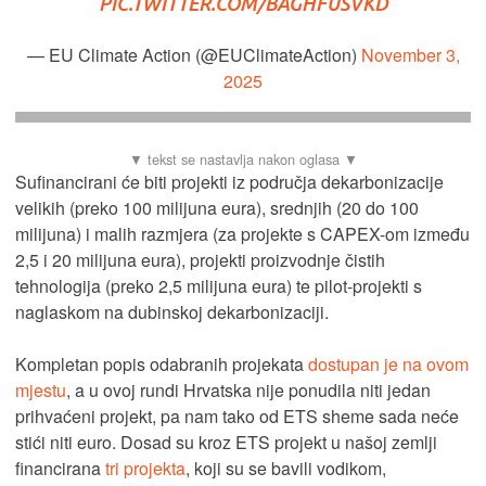
PIC.TWITTER.COM/BAGHFUSVKD
— EU Climate Action (@EUClimateAction)
November 3,
2025
Sufinancirani će biti projekti iz područja dekarbonizacije
velikih (preko 100 milijuna eura), srednjih (20 do 100
milijuna) i malih razmjera (za projekte s CAPEX-om između
2,5 i 20 milijuna eura), projekti proizvodnje čistih
tehnologija (preko 2,5 milijuna eura) te pilot-projekti s
naglaskom na dubinskoj dekarbonizaciji.
Kompletan popis odabranih projekata
dostupan je na ovom
mjestu
, a u ovoj rundi Hrvatska nije ponudila niti jedan
prihvaćeni projekt, pa nam tako od ETS sheme sada neće
stići niti euro. Dosad su kroz ETS projekt u našoj zemlji
financirana
tri projekta
, koji su se bavili vodikom,