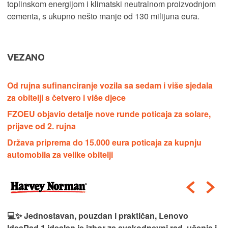
toplinskom energijom i klimatski neutralnom proizvodnjom
cementa, s ukupno nešto manje od 130 milijuna eura.
VEZANO
Od rujna sufinanciranje vozila sa sedam i više sjedala
za obitelji s četvero i više djece
FZOEU objavio detalje nove runde poticaja za solare,
prijave od 2. rujna
Država priprema do 15.000 eura poticaja za kupnju
automobila za velike obitelji
💻✨ Jednostavan, pouzdan i praktičan, Lenovo
IdeaPad 1 idealan je izbor za svakodnevni rad, učenje i