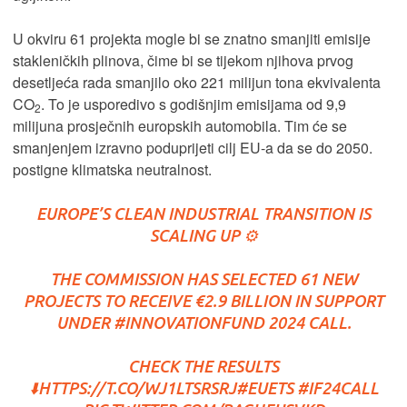
U okviru 61 projekta mogle bi se znatno smanjiti emisije
stakleničkih plinova, čime bi se tijekom njihova prvog
desetljeća rada smanjilo oko 221 milijun tona ekvivalenta
CO
. To je usporedivo s godišnjim emisijama od 9,9
2
milijuna prosječnih europskih automobila. Tim će se
smanjenjem izravno poduprijeti cilj EU-a da se do 2050.
postigne klimatska neutralnost.
EUROPE’S CLEAN INDUSTRIAL TRANSITION IS
SCALING UP ⚙️
THE COMMISSION HAS SELECTED 61 NEW
PROJECTS TO RECEIVE €2.9 BILLION IN SUPPORT
UNDER
#INNOVATIONFUND
2024 CALL.
CHECK THE RESULTS
⬇️
HTTPS://T.CO/WJ1LTSRSRJ
#EUETS
#IF24CALL