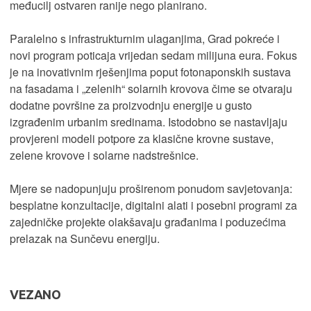
međucilj ostvaren ranije nego planirano.
Paralelno s infrastrukturnim ulaganjima, Grad pokreće i
novi program poticaja vrijedan sedam milijuna eura. Fokus
je na inovativnim rješenjima poput fotonaponskih sustava
na fasadama i „zelenih“ solarnih krovova čime se otvaraju
dodatne površine za proizvodnju energije u gusto
izgrađenim urbanim sredinama. Istodobno se nastavljaju
provjereni modeli potpore za klasične krovne sustave,
zelene krovove i solarne nadstrešnice.
Mjere se nadopunjuju proširenom ponudom savjetovanja:
besplatne konzultacije, digitalni alati i posebni programi za
zajedničke projekte olakšavaju građanima i poduzećima
prelazak na Sunčevu energiju.
VEZANO