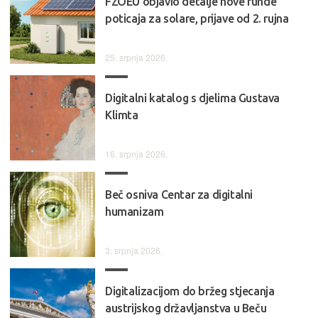
FZOEU objavio detalje nove runde
poticaja za solare, prijave od 2. rujna
25. srpnja 2026.
Digitalni katalog s djelima Gustava
Klimta
16. srpnja 2026.
Beč osniva Centar za digitalni
humanizam
3. srpnja 2026.
Digitalizacijom do bržeg stjecanja
austrijskog državljanstva u Beču