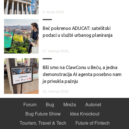
6. lipnja 2026.
Beč pokrenuo ADUCAT: satelitski
podaci u službi urbanog planiranja
1
27. svibnja 2026.
Bili smo na ClawConu u Beču, a jedna
demonstracija AI agenta posebno nam
je privukla pažnju
22. svibnja 2026.
Forum
Bug
Mreža
Autonet
Bug Future Show
Idea Knockout
Tourism, Travel & Tech
Future of Fintech