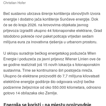
Christian Hofer
Beč sustavno ubrzava širenje korištenja obnovljivih izvora
energije i dodatno jača korištenje Sunčeve energije. Dok
će se do kraja 2026. na krovovima objekata javnog
prijevoza izgraditi ukupno 44 fotonaponske elektrane, Grad
istodobno pokreće novi paket poticaja vrijedan sedam
milijuna eura za inovativna rješenja u urbanom prostoru.
U sklopu suradnje bečkog energetskog poduzeća Wien
Energie i poduzeća za javni prijevoz Wiener Linien ove će
se godine realizirati još 15 novih lokacija s fotonaponskim
sustavima. Time se kontinuirano širi postojeća mreža.
Ukupno će elektrane proizvoditi do 7,7 milijuna kilovatsati
električne energije godišnje što odgovara vožnji bečke
podzemne željeznice od oko 550.000 kilometara, odnosno
gotovo 14 obilazaka oko Zemlje.
Energija se koristi - na mjestu proizvodnje