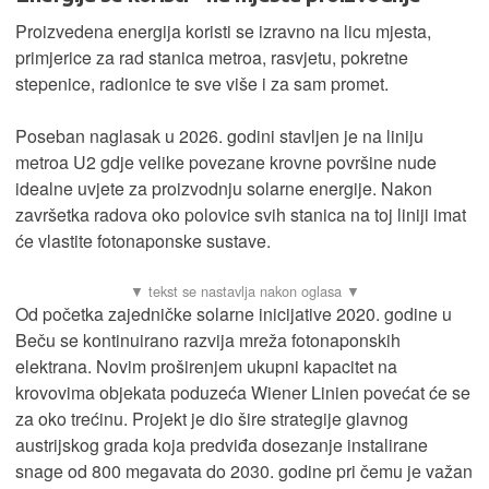
Proizvedena energija koristi se izravno na licu mjesta,
primjerice za rad stanica metroa, rasvjetu, pokretne
stepenice, radionice te sve više i za sam promet.
Poseban naglasak u 2026. godini stavljen je na liniju
metroa U2 gdje velike povezane krovne površine nude
idealne uvjete za proizvodnju solarne energije. Nakon
završetka radova oko polovice svih stanica na toj liniji imat
će vlastite fotonaponske sustave.
Od početka zajedničke solarne inicijative 2020. godine u
Beču se kontinuirano razvija mreža fotonaponskih
elektrana. Novim proširenjem ukupni kapacitet na
krovovima objekata poduzeća Wiener Linien povećat će se
za oko trećinu. Projekt je dio šire strategije glavnog
austrijskog grada koja predviđa dosezanje instalirane
snage od 800 megavata do 2030. godine pri čemu je važan