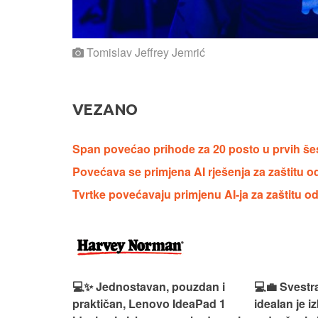
Tomislav Jeffrey Jemrić
VEZANO
Span povećao prihode za 20 posto u prvih še
Povećava se primjena AI rješenja za zaštitu od
Tvrtke povećavaju primjenu AI-ja za zaštitu od
n, Lenovo
💻✨ Jednostavan, pouzdan i
💻💼 Svestr
si odličan
praktičan, Lenovo IdeaPad 1
idealan je 