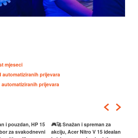
st mjeseci
 automatiziranih prijevara
 automatiziranih prijevara
an i pouzdan, HP 15
🎮🚀 Snažan i spreman za
🎯⚡
izbor za svakodnevni
akciju, Acer Nitro V 15 idealan
Len