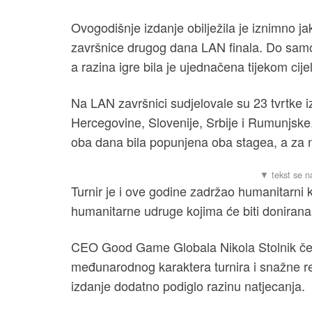
Ovogodišnje izdanje obilježila je iznimno ja
završnice drugog dana LAN finala. Do samog 
a razina igre bila je ujednačena tijekom cijel
Na LAN završnici sudjelovale su 23 tvrtke iz
Hercegovine, Slovenije, Srbije i Rumunjske.
oba dana bila popunjena oba stagea, a za na
Turnir je i ove godine zadržao humanitarni k
humanitarne udruge kojima će biti donirana
CEO Good Game Globala Nikola Stolnik čest
međunarodnog karaktera turnira i snažne re
izdanje dodatno podiglo razinu natjecanja.