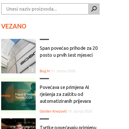
VEZANO
Span povećao prihode za 20
posto u prvih šest mjeseci
2
Bug.hr
31. srpnja 2026.
Povećava se primjena AI
rješenja za zaštitu od
automatiziranih prijevara
Gorden Knezović
16. srpnja 2026.
Tvrtke povećavaju primjenu