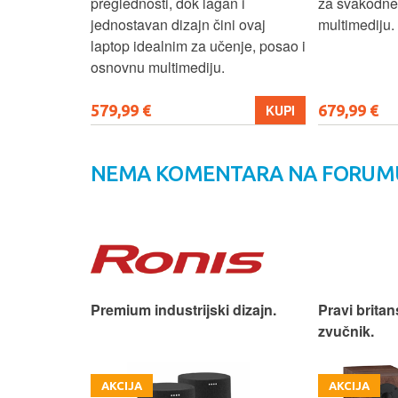
izbor za
preglednosti, dok lagan i
za svakodnev
kuće i
jednostavan dizajn čini ovaj
multimediju.
e.
laptop idealnim za učenje, posao i
osnovnu multimediju.
579,99 €
679,99 €
KUPI
KUPI
NEMA KOMENTARA NA FORUM
iji!
Premium industrijski dizajn.
Pravi britan
zvučnik.
AKCIJA
AKCIJA