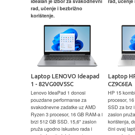
nosti za
idealan je izbor za svakodnevni
rad, učenje 
rad, učenje i bezbrižno
korištenje.
IdeaPad
Laptop LENOVO Ideapad
Laptop HP
SC
1 - 82VG00V5SC
CZ9C6EA
 3 s Ryzen 5
Lenovo IdeaPad 1 donosi
HP 15 komb
RAM-a nudi
pouzdane performanse za
procesor, 1
še aplikacija
svakodnevne zadatke uz AMD
SSD za brz i 
 moderan
Ryzen 3 procesor, 16 GB RAM-a i
zaslon pruž
D
brzi 512 GB SSD. 15,6" zaslon
korištenja, 
up podacima,
pruža ugodno iskustvo rada i
čini ovaj la