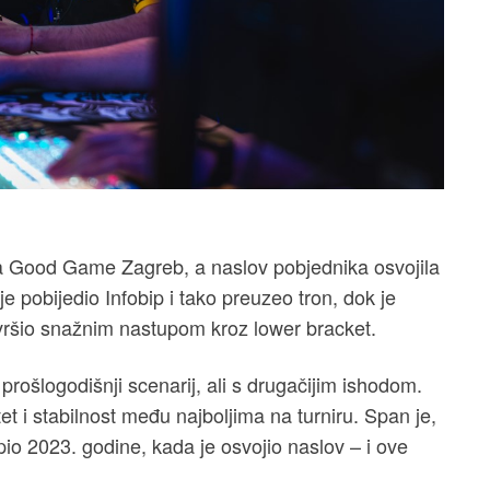
ira Good Game Zagreb, a naslov pobjednika osvojila
e pobijedio Infobip i tako preuzeo tron, dok je
završio snažnim nastupom kroz lower bracket.
prošlogodišnji scenarij, ali s drugačijim ishodom.
et i stabilnost među najboljima na turniru. Span je,
upio 2023. godine, kada je osvojio naslov – i ove