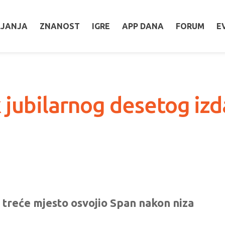
LJANJA
ZNANOST
IGRE
APP DANA
FORUM
E
 jubilarnog desetog iz
e treće mjesto osvojio Span nakon niza