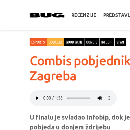
RECENZIJE
PREDSTAV
ESPORTS
DOGAĐAJI
GOOD GAME
COMBIS
INFOBIP
SPAN
Combis pobjednik
Zagreba
U finalu je svladao Infobip, dok j
pobjeda u donjem ždrijebu