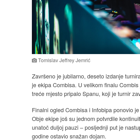
Tomislav Jeffrey Jemrić
Završeno je jubilarno, deseto izdanje turn
je ekipa Combisa. U velikom finalu Combis j
treće mjesto pripalo Spanu, koji je turnir 
Finalni ogled Combisa i Infobipa ponovio je 
Obje ekipe još su jednom potvrdile kontinuit
unatoč duljoj pauzi – posljednji put je nast
godine ostavio snažan dojam.