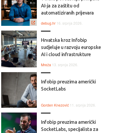
AI-ja za zaštitu od
automatiziranih prijevara
debug.hr
16. srpnja 2026.
Hrvatska kroz Infobip
sudjeluje u razvoju europske
AI i cloud infrastrukture
Mreža
13. srpnja 2026.
Infobip preuzima američki
SocketLabs
Gorden Knezović
11. srpnja 2026.
Infobip preuzima američki
SocketLabs, specijalista za