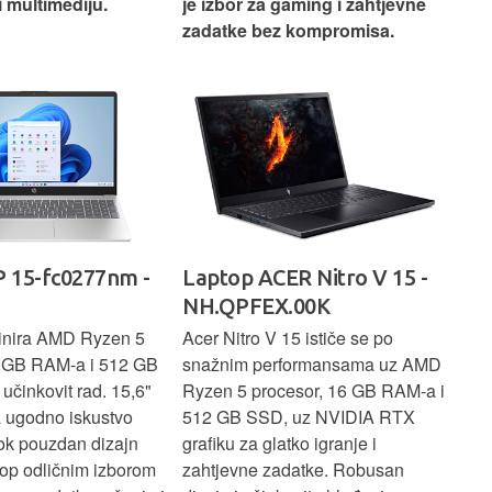
i multimediju.
je izbor za gaming i zahtjevne
vrh
zadatke bez kompromisa.
pro
rad
 15-fc0277nm -
Laptop ACER Nitro V 15 -
La
NH.QPFEX.00K
Sl
inira AMD Ryzen 5
Acer Nitro V 15 ističe se po
Len
6 GB RAM-a i 512 GB
snažnim performansama uz AMD
Ryz
učinkovit rad. 15,6"
Ryzen 5 procesor, 16 GB RAM-a i
TB 
a ugodno iskustvo
512 GB SSD, uz NVIDIA RTX
dov
dok pouzdan dizajn
grafiku za glatko igranje i
pru
ptop odličnim izborom
zahtjevne zadatke. Robusan
dok