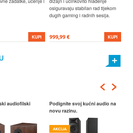
ne zadatke, učenje i
dizajn i učinkovito hlađenje
mul
osiguravaju stabilan rad tijekom
pro
dugih gaming i radnih sesija.
999,99 €
699
KUPI
KUPI
U
ski audiofilski
Podignite svoj kućni audio na
Nas
novu razinu.
Box
AKCIJA
A