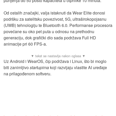
punjenja do 50 posto kapaciteta u otprilike 10 minuta.
Od ostalih značajki, valja istaknuti da Wear Elite donosi
podršku za satelitsku povezivost, 5G, ultraširokopojasnu
(UWB) tehnologiju te Bluetooth 6.0. Performanse procesora
povećane su oko pet puta u odnosu na prethodnu
generaciju, dok grafički dio sada podržava Full HD
animacije pri 60 FPS-a.
Uz Android i WearOS, čip podržava i Linux, što bi moglo
biti zanimljivo
startupima
koji razvijaju vlastite AI uređaje
na prilagođenom softveru.