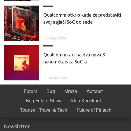
Qualcomm otkrio kada će predstaviti
svoj najjači SoC do sada
1. srpnja 2026.
Qualcomm radi na dva nova 3-
nanometarska SoC-a
28. lipnja 2026.
Forum
Bug
Mreža
Autonet
Bug Future Show
Idea Knockout
Tourism, Travel & Tech
Future of Fintech
Newsletter