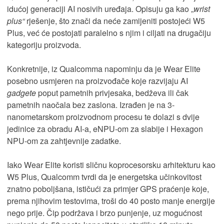
idućoj generaciji AI nosivih uređaja. Opisuju ga kao „
wrist
plus“
rješenje, što znači da neće zamijeniti postojeći W5
Plus, već će postojati paralelno s njim i ciljati na drugačiju
kategoriju proizvoda.
Konkretnije, iz Qualcomma napominju da je Wear Elite
posebno usmjeren na proizvođače koje razvijaju AI
gadgete
poput pametnih privjesaka, bedževa ili čak
pametnih naočala bez zaslona. Izrađen je na 3-
nanometarskom proizvodnom procesu te dolazi s dvije
jedinice za obradu AI-a, eNPU-om za slabije i Hexagon
NPU-om za zahtjevnije zadatke.
Iako Wear Elite koristi sličnu koprocesorsku arhitekturu kao
W5 Plus, Qualcomm tvrdi da je energetska učinkovitost
znatno poboljšana, ističući za primjer GPS praćenje koje,
prema njihovim testovima, troši do 40 posto manje energije
nego prije. Čip podržava i brzo punjenje, uz mogućnost