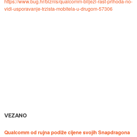
https://www.bug.hr/biznis/qualcomm-biljezi-rast-prihoda-no-
vidi-usporavanje-trzista-mobitela-u-drugom-57306
VEZANO
Qualcomm od rujna podiže cijene svojih Snapdragona