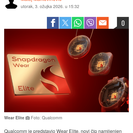
utorak, 3. ožujka 2026. u 15:32
0
Wear Elite
Foto: Qualcomm
Qualcomm je predstavio Wear Elite, novi čip namijenjen