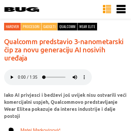
HARDVER
PROCESORI
GADGETI
QUALCOMM
WEAR ELITE
Qualcomm predstavio 3-nanometarski
čip za novu generaciju AI nosivih
uređaja
Iako AI privjesci i bedževi još uvijek nisu ostvarili veći
komercijalni uspjeh, Qualcommovo predstavljanje
Wear Elitea pokazuje da interes industrije i dalje
postoji
Matej Markovinović