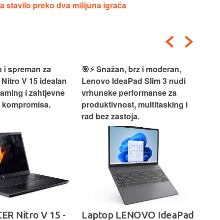
a stavilo preko dva milijuna igrača
 i spreman za
🎯⚡ Snažan, brz i moderan,
💻
 Nitro V 15 idealan
Lenovo IdeaPad Slim 3 nudi
2‑i
gaming i zahtjevne
vrhunske performanse za
vrh
z kompromisa.
produktivnost, multitasking i
uži
rad bez zastoja.
-
ER Nitro V 15 -
Laptop LENOVO IdeaPad
La