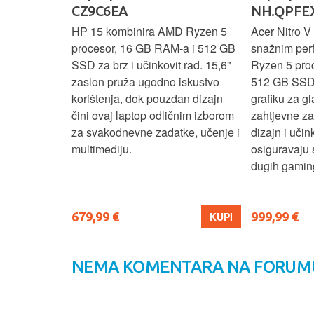
CZ9C6EA
NH.QPFEX
nosi
HP 15 kombinira AMD Ryzen 5
Acer Nitro V 
e za
procesor, 16 GB RAM-a i 512 GB
snažnim pe
e uz AMD
SSD za brz i učinkovit rad. 15,6"
Ryzen 5 pro
6 GB RAM-a i
zaslon pruža ugodno iskustvo
512 GB SSD
6" zaslon
korištenja, dok pouzdan dizajn
grafiku za gl
 rada i
čini ovaj laptop odličnim izborom
zahtjevne z
n i
za svakodnevne zadatke, učenje i
dizajn i učin
ni ovaj
multimediju.
osiguravaju 
enje, posao i
dugih gaming
679,99 €
999,99 €
KUPI
KUPI
NEMA KOMENTARA NA FORUM