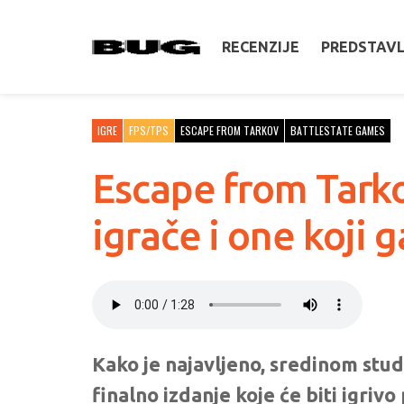
RECENZIJE
PREDSTAV
IGRE
FPS/TPS
ESCAPE FROM TARKOV
BATTLESTATE GAMES
Escape from Tarko
igrače i one koji
Kako je najavljeno, sredinom st
finalno izdanje koje će biti igriv