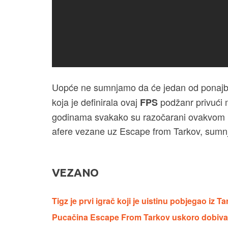
Uopće ne sumnjamo da će jedan od ponajbo
koja je definirala ovaj
podžanr privući 
FPS
godinama svakako su razočarani ovakvom m
afere vezane uz Escape from Tarkov, sumn
VEZANO
Tigz je prvi igrač koji je uistinu pobjegao iz T
Pucačina Escape From Tarkov uskoro dobiva 