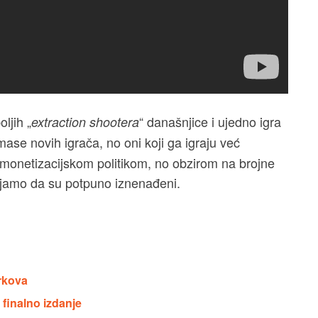
ljih „
“ današnjice i ujedno igra
extraction shootera
mase novih igrača, no oni koji ga igraju već
onetizacijskom politikom, no obzirom na brojne
jamo da su potpuno iznenađeni.
arkova
finalno izdanje