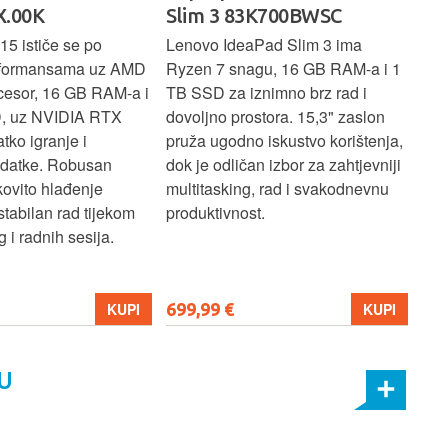
.00K
Slim 3 83K700BWSC
83
15 ističe se po
Lenovo IdeaPad Slim 3 ima
Len
rformansama uz AMD
Ryzen 7 snagu, 16 GB RAM-a i 1
U7 
cesor, 16 GB RAM-a i
TB SSD za iznimno brz rad i
SSD
, uz NVIDIA RTX
dovoljno prostora. 15,3" zaslon
zasl
atko igranje i
pruža ugodno iskustvo korištenja,
koj
adatke. Robusan
dok je odličan izbor za zahtjevniji
lap
kovito hlađenje
multitasking, rad i svakodnevnu
pro
stabilan rad tijekom
produktivnost.
 i radnih sesija.
699,99 €
206
KUPI
KUPI
U