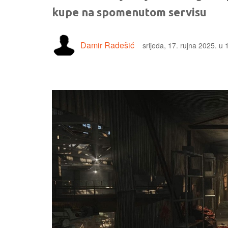
kupe na spomenutom servisu
Damir Radešić
srijeda, 17. rujna 2025. u 