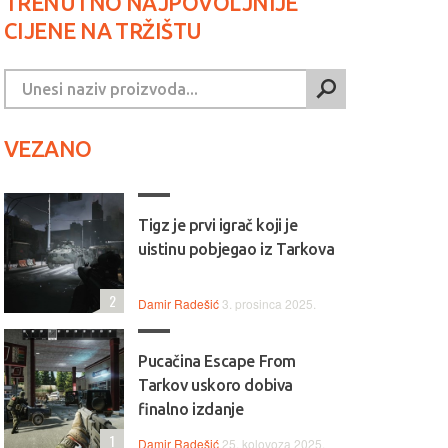
TRENUTNO NAJPOVOLJNIJE
CIJENE NA TRŽIŠTU
VEZANO
Tigz je prvi igrač koji je
uistinu pobjegao iz Tarkova
2
Damir Radešić
3. prosinca 2025.
Pucačina Escape From
Tarkov uskoro dobiva
finalno izdanje
1
Damir Radešić
25. kolovoza 2025.