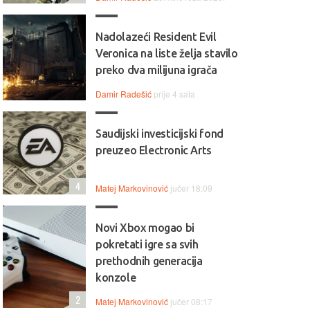
Nadolazeći Resident Evil
Veronica na liste želja stavilo
preko dva milijuna igrača
Damir Radešić
prije 4 sata
Saudijski investicijski fond
preuzeo Electronic Arts
4
Matej Markovinović
jučer 18:09
Novi Xbox mogao bi
pokretati igre sa svih
prethodnih generacija
konzole
2
Matej Markovinović
jučer 08:17