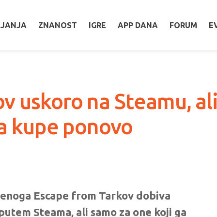
LJANJA
ZNANOST
IGRE
APP DANA
FORUM
E
v uskoro na Steamu, al
 ga kupe ponovo
udenoga Escape from Tarkov dobiva
o putem Steama, ali samo za one koji ga