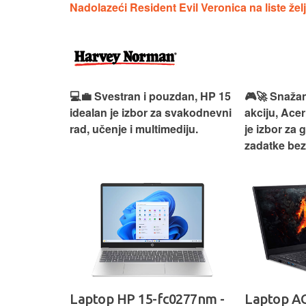
Nadolazeći Resident Evil Veronica na liste želj
ouzdan i
💻💼 Svestran i pouzdan, HP 15
🎮🚀 Snažan
deaPad 1
idealan je izbor za svakodnevni
akciju, Acer
svakodnevni
rad, učenje i multimediju.
je izbor za 
žno
zadatke be
Ideapad
Laptop HP 15-fc0277nm -
Laptop AC