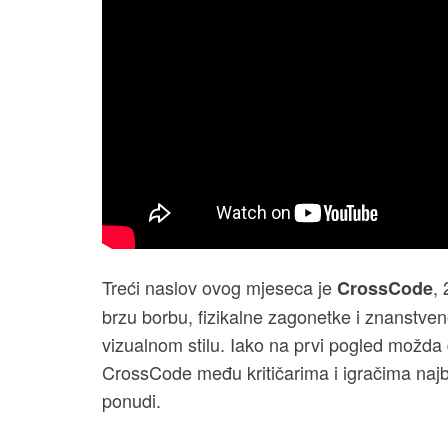
Treći naslov ovog mjeseca je
,
CrossCode
brzu borbu, fizikalne zagonetke i znanstve
vizualnom stilu. Iako na prvi pogled možda 
CrossCode među kritičarima i igračima najb
ponudi.