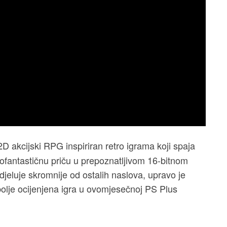
 2D akcijski RPG inspiriran retro igrama koji spaja
nofantastičnu priču u prepoznatljivom 16-bitnom
djeluje skromnije od ostalih naslova, upravo je
olje ocijenjena igra u ovomjesečnoj PS Plus