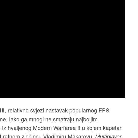
, relativno svježi nastavak popularnog FPS
II
godine. Iako ga mnogi ne smatraju najboljim
e iz hvaljenog Modern Warfarea II u kojem kapetan
ut ratnom zločincu Vladimiru Makarovu.
Multiplayer