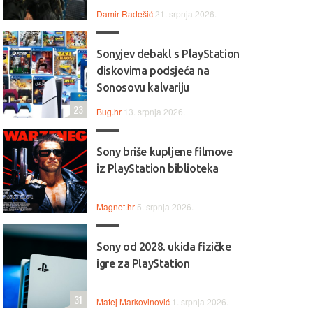
Damir Radešić
21. srpnja 2026.
Sonyjev debakl s PlayStation
diskovima podsjeća na
Sonosovu kalvariju
23
Bug.hr
13. srpnja 2026.
Sony briše kupljene filmove
iz PlayStation biblioteka
Magnet.hr
5. srpnja 2026.
Sony od 2028. ukida fizičke
igre za PlayStation
31
Matej Markovinović
1. srpnja 2026.