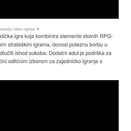
aktička igra koja kombinira elemente stolnih RPG-
nim strateškim igrama, donosi poteznu borbu u
odlučiti ishod sukoba. Dodatni adut je podrška za
 čini odličnim izborom za zajedničko igranje s