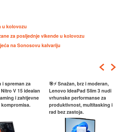
a u kolovozu
zane za posljednje vikende u kolovozu
jeća na Sonosovu kalvariju
 i spreman za
🎯⚡ Snažan, brz i moderan,
💻
 Nitro V 15 idealan
Lenovo IdeaPad Slim 3 nudi
2‑i
gaming i zahtjevne
vrhunske performanse za
vrh
z kompromisa.
produktivnost, multitasking i
uži
rad bez zastoja.
-