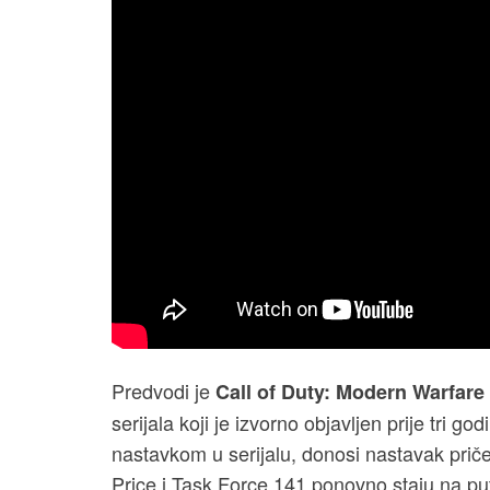
Predvodi je
Call of Duty: Modern Warfare I
serijala koji je izvorno objavljen prije tri 
nastavkom u serijalu, donosi nastavak prič
Price i Task Force 141 ponovno staju na p