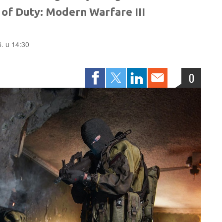
l of Duty: Modern Warfare III
6. u 14:30
0