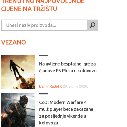
TRENUTNO NAJPOVOLJNIJE
CIJENE NA TRŽIŠTU
VEZANO
Najavljene besplatne igre za
članove PS Plusa u kolovozu
Damir Radešić
29. srpnja 2026.
CoD: Modern Warfare 4
multiplayer bete zakazane
za posljednje vikende u
kolovozu