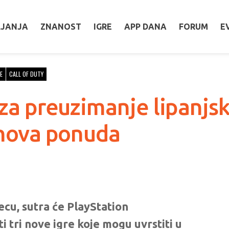
LJANJA
ZNANOST
IGRE
APP DANA
FORUM
E
E
CALL OF DUTY
 za preuzimanje lipanjsk
e nova ponuda
cu, sutra će PlayStation
 tri nove igre koje mogu uvrstiti u