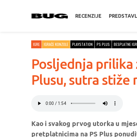
RECENZIJE
PREDSTAV
IGRE
IGRAĆE KONZOLE
PLAYSTATION
PS PLUS
BESPLATNE IGR
Posljednja prilika
Plusu, sutra stiž
Kao i svakog prvog utorka u mjese
pretplatnicima na PS Plus ponuditi