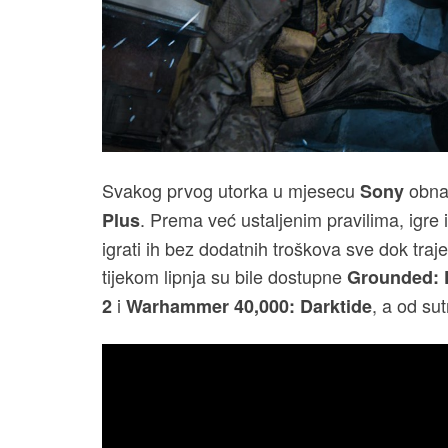
Svakog prvog utorka u mjesecu
obna
Sony
. Prema već ustaljenim pravilima, igre 
Plus
igrati ih bez dodatnih troškova sve dok traj
tijekom lipnja su bile dostupne
Grounded: F
i
, a od su
2
Warhammer 40,000: Darktide