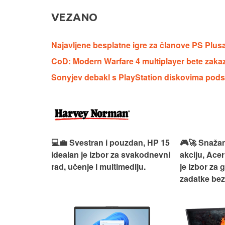
VEZANO
Najavljene besplatne igre za članove PS Plus
CoD: Modern Warfare 4 multiplayer bete zaka
Sonyjev debakl s PlayStation diskovima pods
ouzdan i
💻💼 Svestran i pouzdan, HP 15
🎮🚀 Snažan
deaPad 1
idealan je izbor za svakodnevni
akciju, Acer
svakodnevni
rad, učenje i multimediju.
je izbor za 
žno
zadatke be