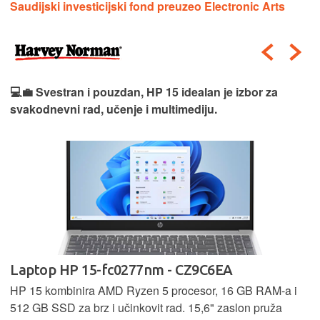
Saudijski investicijski fond preuzeo Electronic Arts
💻💼 Svestran i pouzdan, HP 15 idealan je izbor za
svakodnevni rad, učenje i multimediju.
Laptop HP 15-fc0277nm - CZ9C6EA
HP 15 kombinira AMD Ryzen 5 procesor, 16 GB RAM-a i
512 GB SSD za brz i učinkovit rad. 15,6" zaslon pruža