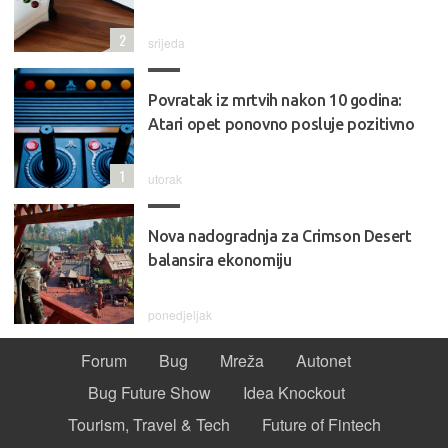
2
srijeda
Povratak iz mrtvih nakon 10 godina:
Atari opet ponovno posluje pozitivno
1
utorak
Nova nadogradnja za Crimson Desert
balansira ekonomiju
ponedjeljak
Forum
Bug
Mreža
Autonet
Bug Future Show
Idea Knockout
Tourism, Travel & Tech
Future of Fintech