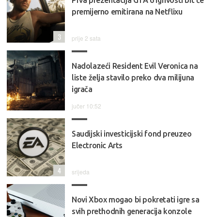
premijerno emitirana na Netflixu
3
prije 2 sata
Nadolazeći Resident Evil Veronica na
liste želja stavilo preko dva milijuna
igrača
jučer 10:52
Saudijski investicijski fond preuzeo
Electronic Arts
4
srijeda
Novi Xbox mogao bi pokretati igre sa
svih prethodnih generacija konzole