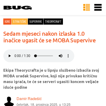
IGRE
STRATEŠKE
SUPERVIVE
THEORYCRAFT
Sedam mjeseci nakon izlaska 1.0
inačice ugasit će se MOBA Supervive
Ekipa Theorycrafta je u lipnju službeno izbacila svoj
MOBA uradak Supervive, koji nije privukao kritičnu
masu igrača, te će se serveri ugasiti koncem veljače
iduće godine
Damir Radešić
četvrtak, 18. prosinca 2025. u 13:25