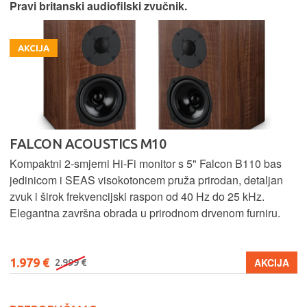
Pravi britanski audiofilski zvučnik.
AKCIJA
FALCON ACOUSTICS M10
Kompaktni 2-smjerni Hi-Fi monitor s 5" Falcon B110 bas
jedinicom i SEAS visokotoncem pruža prirodan, detaljan
zvuk i širok frekvencijski raspon od 40 Hz do 25 kHz.
Elegantna završna obrada u prirodnom drvenom furniru.
1.979 €
AKCIJA
2.999 €