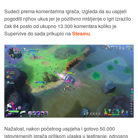
Sudeći prema komentarima igrača, izgleda da su uspjeli
pogoditi njihov ukus jer je pozitivno mišljenje o igri izrazilo
čak 84 posto od ukupno 13.300 komentara koliko je
Supervive do sada prikupio na
Steamu
.
Nažalost, nakon početnog uspjeha i gotovo 50.000
istovremenih igrača prilikom ulaska u testiranje, odnosno