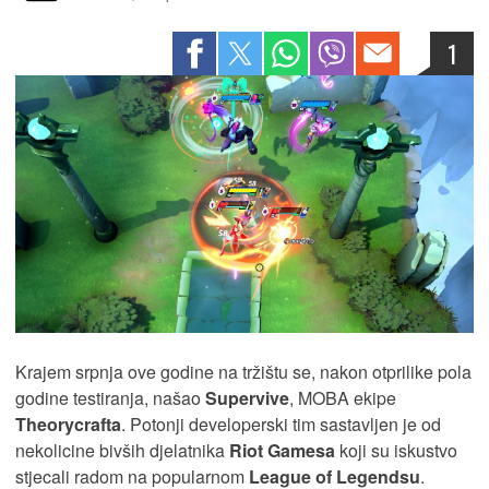
1
Krajem srpnja ove godine na tržištu se, nakon otprilike pola
godine testiranja, našao
Supervive
, MOBA ekipe
Theorycrafta
. Potonji developerski tim sastavljen je od
nekolicine bivših djelatnika
Riot Gamesa
koji su iskustvo
stjecali radom na popularnom
League of Legendsu
.