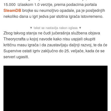
15.000 izlaskom 1.0 verzije, prema podacima portala
SteamDB
brojke su neumoljivo opadale, pa je posljednjih
nekoliko dana u igri jedva par stotina igrača istovremeno.
Zbog takvog stanja ne čudi jučerašnja službena objava
Theorycrafta u kojoj navode kako nisu uspjeli okupiti
kritičnu masu igrača i da zaustavljaju daljnji razvoj, te da će
Supervive ostati igriv zaključno do 25. veljače, kada će se
serveri ugasiti.