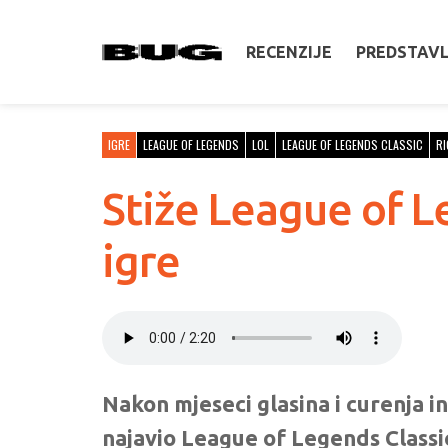
RECENZIJE
PREDSTAV
IGRE
LEAGUE OF LEGENDS
LOL
LEAGUE OF LEGENDS CLASSIC
RI
Stiže League of L
igre
Nakon mjeseci glasina i curenja i
najavio League of Legends Classi