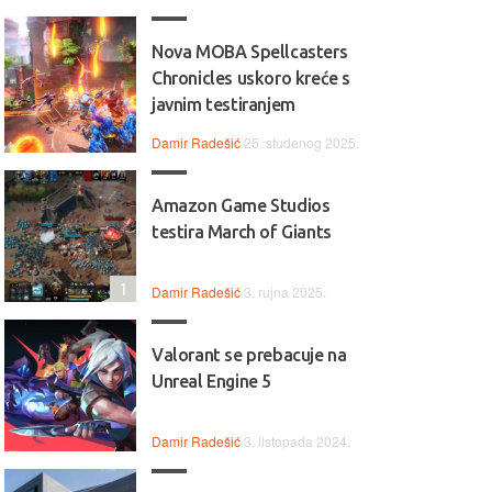
Nova MOBA Spellcasters
Chronicles uskoro kreće s
javnim testiranjem
Damir Radešić
26. studenog 2025.
Amazon Game Studios
testira March of Giants
1
Damir Radešić
3. rujna 2025.
Valorant se prebacuje na
Unreal Engine 5
Damir Radešić
3. listopada 2024.