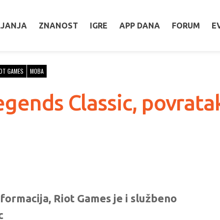
LJANJA
ZNANOST
IGRE
APP DANA
FORUM
E
OT GAMES
MOBA
egends Classic, povrata
nformacija, Riot Games je i službeno
c