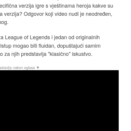
fična verzija igre s vještinama heroja kakve su
ta verzija? Odgovor koji video nudi je neodređen,
nog.
 za League of Legends i jedan od originalnih
pristup mogao biti fluidan, dopuštajući samim
o za njih predstavlja "klasično" iskustvo.