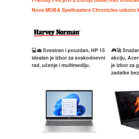
Nova MOBA Spellcasters Chronicles uskoro kr
ouzdan i
💻💼 Svestran i pouzdan, HP 15
🎮🚀 Snažan
deaPad 1
idealan je izbor za svakodnevni
akciju, Acer
svakodnevni
rad, učenje i multimediju.
je izbor za 
žno
zadatke be