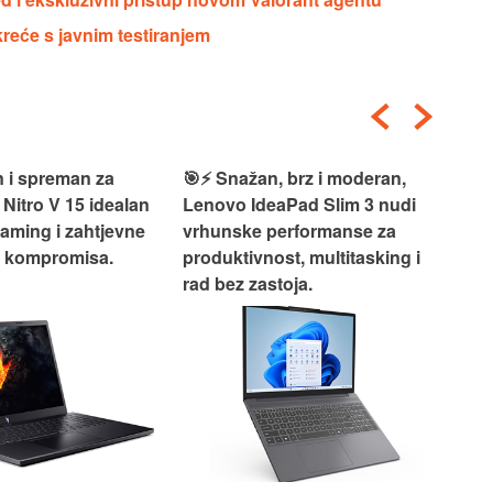
eće s javnim testiranjem
 i spreman za
🎯⚡ Snažan, brz i moderan,
💻
 Nitro V 15 idealan
Lenovo IdeaPad Slim 3 nudi
2‑i
gaming i zahtjevne
vrhunske performanse za
vrh
z kompromisa.
produktivnost, multitasking i
uži
rad bez zastoja.
-