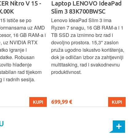
ER Nitro V 15 -
Laptop LENOVO IdeaPad
La
.00K
Slim 3 83K700BWSC
83
15 ističe se po
Lenovo IdeaPad Slim 3 ima
Len
rformansama uz AMD
Ryzen 7 snagu, 16 GB RAM-a i 1
U7 
cesor, 16 GB RAM-a i
TB SSD za iznimno brz rad i
SSD
, uz NVIDIA RTX
dovoljno prostora. 15,3" zaslon
zasl
atko igranje i
pruža ugodno iskustvo korištenja,
koj
adatke. Robusan
dok je odličan izbor za zahtjevniji
lap
kovito hlađenje
multitasking, rad i svakodnevnu
pro
stabilan rad tijekom
produktivnost.
 i radnih sesija.
699,99 €
206
KUPI
KUPI
U