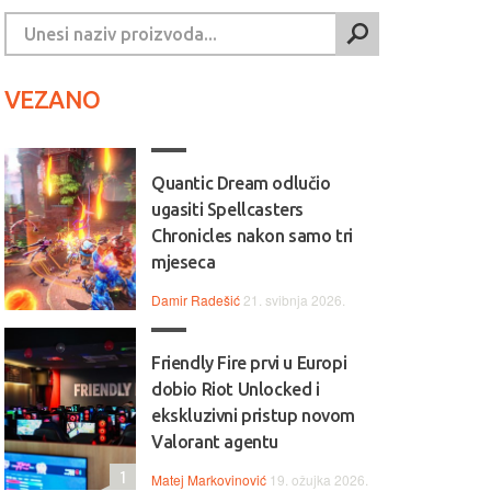
VEZANO
Quantic Dream odlučio
ugasiti Spellcasters
Chronicles nakon samo tri
mjeseca
Damir Radešić
21. svibnja 2026.
Friendly Fire prvi u Europi
dobio Riot Unlocked i
ekskluzivni pristup novom
Valorant agentu
1
Matej Markovinović
19. ožujka 2026.