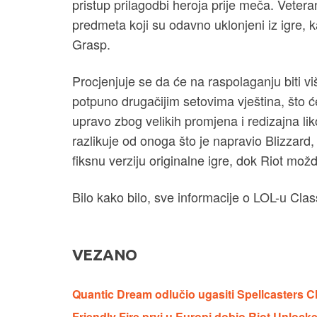
pristup prilagodbi heroja prije meča. Veter
predmeta koji su odavno uklonjeni iz igre, k
Grasp.
Procjenjuje se da će na raspolaganju biti vi
potpuno drugačijim setovima vještina, što će 
upravo zbog velikih promjena i redizajna li
razlikuje od onoga što je napravio Blizzard,
fiksnu verziju originalne igre, dok Riot možd
Bilo kako bilo, sve informacije o LOL-u Cla
VEZANO
Quantic Dream odlučio ugasiti Spellcasters 
Friendly Fire prvi u Europi dobio Riot Unlock