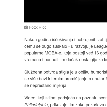
Foto: Riot
Nakon godina iščekivanja i nebrojenih zaht
čemu se dugo šuškalo - u razvoju je League
popularne MOBA-e, koja postoji već 16 godina
vremena i ponuditi im dašak nostalgije za 
Službena potvrda stigla je u obliku humorist
se više bavi internim promišljanjem unutar R
se neprestano mijenja.
Video, koji stilom podsjeća na poznatu scen
, prikazuje tim kako pokušava de
Philadelphia