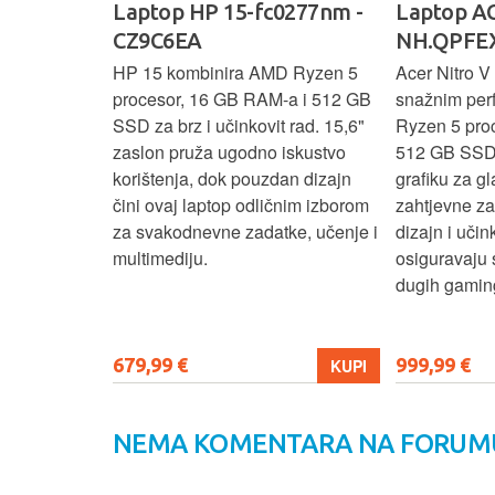
Ideapad
Laptop HP 15-fc0277nm -
Laptop AC
CZ9C6EA
NH.QPFEX
nosi
HP 15 kombinira AMD Ryzen 5
Acer Nitro V 
e za
procesor, 16 GB RAM-a i 512 GB
snažnim pe
e uz AMD
SSD za brz i učinkovit rad. 15,6"
Ryzen 5 pro
6 GB RAM-a i
zaslon pruža ugodno iskustvo
512 GB SSD
6" zaslon
korištenja, dok pouzdan dizajn
grafiku za gl
 rada i
čini ovaj laptop odličnim izborom
zahtjevne z
n i
za svakodnevne zadatke, učenje i
dizajn i učin
ni ovaj
multimediju.
osiguravaju 
enje, posao i
dugih gaming
679,99 €
999,99 €
KUPI
KUPI
NEMA KOMENTARA NA FORUM