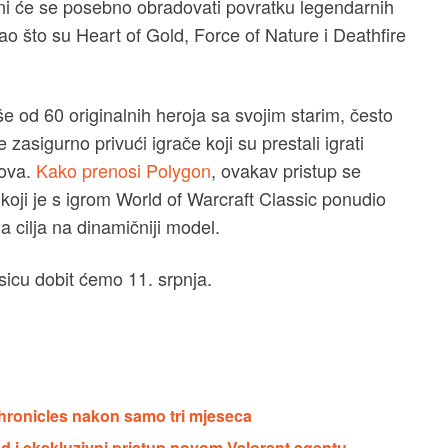
ani će se posebno obradovati povratku legendarnih
ao što su Heart of Gold, Force of Nature i Deathfire
še od 60 originalnih heroja sa svojim starim, često
zasigurno privući igrače koji su prestali igrati
kova.
Kako prenosi Polygon
, ovakav pristup se
 koji je s igrom World of Warcraft Classic ponudio
a cilja na dinamičniji model.
ssicu dobit ćemo 11. srpnja.
Chronicles nakon samo tri mjeseca
ed i ekskluzivni pristup novom Valorant agentu