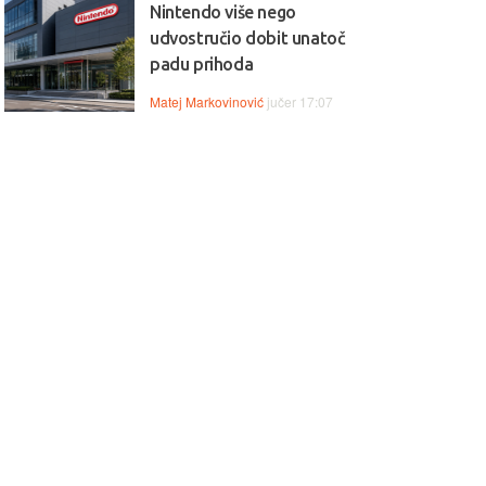
Nintendo više nego
udvostručio dobit unatoč
padu prihoda
Matej Markovinović
jučer 17:07