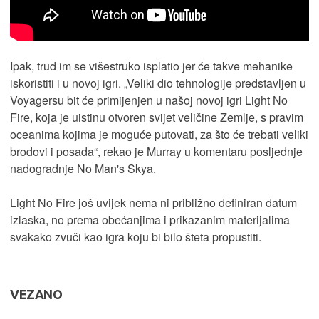
Ipak, trud im se višestruko isplatio jer će takve mehanike
iskoristiti i u novoj igri. „Veliki dio tehnologije predstavljen u
Voyagersu bit će primijenjen u našoj novoj igri Light No
Fire, koja je uistinu otvoren svijet veličine Zemlje, s pravim
oceanima kojima je moguće putovati, za što će trebati veliki
brodovi i posada“, rekao je Murray u komentaru posljednje
nadogradnje No Man's Skya.
Light No Fire još uvijek nema ni približno definiran datum
izlaska, no prema obećanjima i prikazanim materijalima
svakako zvuči kao igra koju bi bilo šteta propustiti.
VEZANO