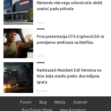
Nintendo više nego udvostručio dobit
unatoč padu prihoda
petak
Prva prezentacija GTA 6 igrivosti bit će
premijerno emitirana na Netflixu
6
petak
Nadolazeći Resident Evil Veronica na
liste želja stavilo preko dva milijuna
igrača
četvrtak
Forum
Bug
Mreža
Autonet
Bug Future Show
Idea Knockout