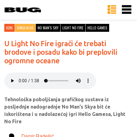
IGRE
SIMULACIJE
NO MAN'S SKY
LIGHT NO FIRE
HELLO GAMES
U Light No Fire igrači će trebati
brodove i posadu kako bi preplovili
ogromne oceane
Tehnološka poboljšanja grafičkog sustava iz
posljednje nadogradnje No Man's Skya bit će
iskorištena i u nadolazećoj igri Hello Gamesa, Light
No Fire
Damir Radešić