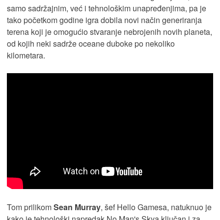
samo sadržajnim, već i tehnološkim unapređenjima, pa je
tako početkom godine igra dobila novi način generiranja
terena koji je omogućio stvaranje nebrojenih novih planeta,
od kojih neki sadrže oceane duboke po nekoliko
kilometara.
Tom prilikom
Sean Murray
, šef Hello Gamesa, natuknuo je
kako je tehnološki napredak No Man's Skya ključan i za