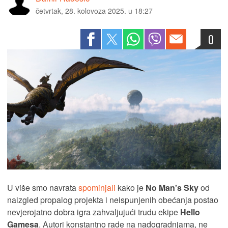
četvrtak, 28. kolovoza 2025. u 18:27
0
U više smo navrata
spominjali
kako je
No Man's Sky
od
naizgled propalog projekta i neispunjenih obećanja postao
nevjerojatno dobra igra zahvaljujući trudu ekipe
Hello
Gamesa
. Autori konstantno rade na nadogradnjama, ne