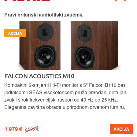
Pravi britanski audiofilski zvučnik.
AKCIJA
FALCON ACOUSTICS M10
Kompaktni 2-smjerni Hi-Fi monitor s 5" Falcon B110 bas
jedinicom i SEAS visokotoncem pruža prirodan, detaljan
zvuk i širok frekvencijski raspon od 40 Hz do 25 kHz.
Elegantna završna obrada u prirodnom drvenom furniru.
1.979 €
AKCIJA
2.999 €