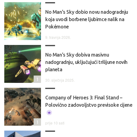
No Man's Sky dobio novu nadogradnju
koja uvodi borbene ljubimce nalik na
Pokémone
9. travnja 2026.
No Man's Sky dobiva masivnu
nadogradnju, uključujući trilijune novih
planeta
1
30. siječnja 2025.
Company of Heroes 3: Final Stand –
Polovično zadovoljstvo previsoke cijene
1
prije 10 sati