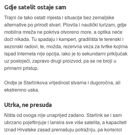
Gdje satelit ostaje sam
Trajni će tako ostati mjesta i situacije bez zemaljske
alternative po prirodi stvari. Plovila i nautički turizam, gdje
mobilna mreža ne pokriva otvoreno more, a optika neće
doći nikada. Tu spadaju i kamperi, gradilišta te terenski i
sezonski radovi, te, možda, rezervna veza za tvrtke kojima
ispad Interneta nije opcija, iako je to sekundarni priključak
uz postojeći, zapravo drugi proizvod, pa se ne broji u
primarni pristup.
Ondje je Starlinkova vrijednost stvarna i dugoročna, ali
ekstremno uska.
Utrka, ne presuda
Ništa od ovoga nije unaprijed zadano. Starlink se i sam
ubrzano pojeftinjuje i lansira sve više satelita, a kapaciteti
iznad Hrvatske zasad premašuju potražnju, pa korisnici