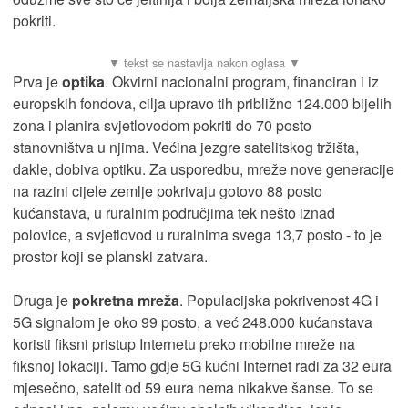
pokriti.
Prva je
optika
. Okvirni nacionalni program, financiran i iz
europskih fondova, cilja upravo tih približno 124.000 bijelih
zona i planira svjetlovodom pokriti do 70 posto
stanovništva u njima. Većina jezgre satelitskog tržišta,
dakle, dobiva optiku. Za usporedbu, mreže nove generacije
na razini cijele zemlje pokrivaju gotovo 88 posto
kućanstava, u ruralnim područjima tek nešto iznad
polovice, a svjetlovod u ruralnima svega 13,7 posto - to je
prostor koji se planski zatvara.
Druga je
pokretna mreža
. Populacijska pokrivenost 4G i
5G signalom je oko 99 posto, a već 248.000 kućanstava
koristi fiksni pristup Internetu preko mobilne mreže na
fiksnoj lokaciji. Tamo gdje 5G kućni Internet radi za 32 eura
mjesečno, satelit od 59 eura nema nikakve šanse. To se