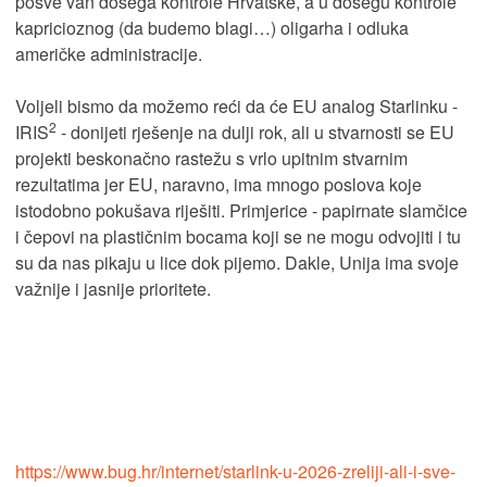
posve van dosega kontrole Hrvatske, a u dosegu kontrole
kapricioznog (da budemo blagi…) oligarha i odluka
američke administracije.
Voljeli bismo da možemo reći da će EU analog Starlinku -
2
IRIS
- donijeti rješenje na dulji rok, ali u stvarnosti se EU
projekti beskonačno rastežu s vrlo upitnim stvarnim
rezultatima jer EU, naravno, ima mnogo poslova koje
istodobno pokušava riješiti. Primjerice - papirnate slamčice
i čepovi na plastičnim bocama koji se ne mogu odvojiti i tu
su da nas pikaju u lice dok pijemo. Dakle, Unija ima svoje
važnije i jasnije prioritete.
https://www.bug.hr/internet/starlink-u-2026-zreliji-ali-i-sve-