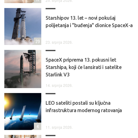
25. srpnja 2026.
Starshipov 13. let – novi pokušaj
polijetanja i "buđenja" dionice SpaceX-a
29
23. srpnja 2026.
SpaceX priprema 13. pokusni let
Starshipa, koji će lansirati i satelite
Starlink V3
14. srpnja 2026.
LEO sateliti postali su ključna
infrastruktura modernog ratovanja
4
11. srpnja 2026.