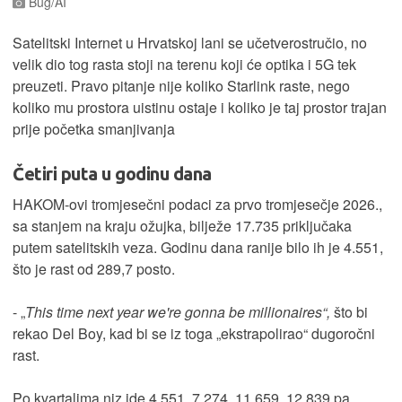
Bug/AI
Satelitski Internet u Hrvatskoj lani se učetverostručio, no
velik dio tog rasta stoji na terenu koji će optika i 5G tek
preuzeti. Pravo pitanje nije koliko Starlink raste, nego
koliko mu prostora uistinu ostaje i koliko je taj prostor trajan
prije početka smanjivanja
Četiri puta u godinu dana
HAKOM-ovi tromjesečni podaci za prvo tromjesečje 2026.,
sa stanjem na kraju ožujka, bilježe 17.735 priključaka
putem satelitskih veza. Godinu dana ranije bilo ih je 4.551,
što je rast od 289,7 posto.
- „
This time next year we're gonna be millionaires“,
što bi
rekao Del Boy, kad bi se iz toga „ekstrapolirao“ dugoročni
rast.
Po kvartalima niz ide 4.551, 7.274, 11.659, 12.839 pa