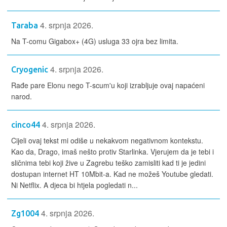
4. srpnja 2026.
Taraba
Na T-comu Gigabox+ (4G) usluga 33 ojra bez limita.
4. srpnja 2026.
Cryogenic
Rađe pare Elonu nego T-scum'u koji izrabljuje ovaj napaćeni
narod.
4. srpnja 2026.
cinco44
Cijeli ovaj tekst mi odiše u nekakvom negativnom kontekstu.
Kao da, Drago, imaš nešto protiv Starlinka. Vjerujem da je tebi i
sličnima tebi koji žive u Zagrebu teško zamisliti kad ti je jedini
dostupan internet HT 10Mbit-a. Kad ne možeš Youtube gledati.
Ni Netflix. A djeca bi htjela pogledati n...
4. srpnja 2026.
Zg1004