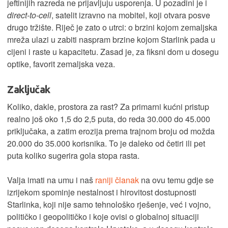
jeftinijih razreda ne prijavljuju usporenja. U pozadini je i
direct-to-cell
, satelit izravno na mobitel, koji otvara posve
drugo tržište. Riječ je zato o utrci: o brzini kojom zemaljska
mreža ulazi u zabiti naspram brzine kojom Starlink pada u
cijeni i raste u kapacitetu. Zasad je, za fiksni dom u dosegu
optike, favorit zemaljska veza.
Zaključak
Koliko, dakle, prostora za rast? Za primarni kućni pristup
realno još oko 1,5 do 2,5 puta, do reda 30.000 do 45.000
priključaka, a zatim erozija prema trajnom broju od možda
20.000 do 35.000 korisnika. To je daleko od četiri ili pet
puta koliko sugerira gola stopa rasta.
Valja imati na umu i naš
raniji članak
na ovu temu gdje se
izrijekom spominje nestalnost i hirovitost dostupnosti
Starlinka, koji nije samo tehnološko rješenje, već i vojno,
političko i geopolitičko i koje ovisi o globalnoj situaciji