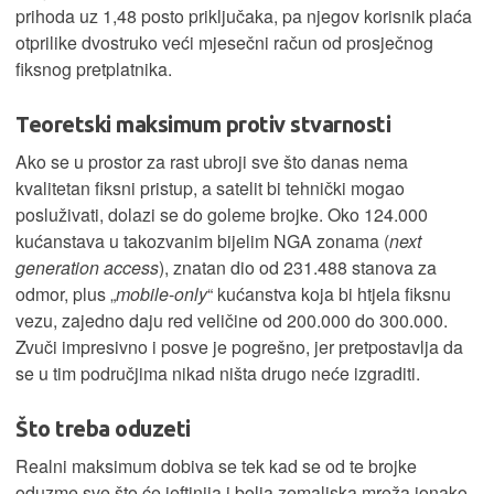
prihoda uz 1,48 posto priključaka, pa njegov korisnik plaća
otprilike dvostruko veći mjesečni račun od prosječnog
fiksnog pretplatnika.
Teoretski maksimum protiv stvarnosti
Ako se u prostor za rast ubroji sve što danas nema
kvalitetan fiksni pristup, a satelit bi tehnički mogao
posluživati, dolazi se do goleme brojke. Oko 124.000
kućanstava u takozvanim bijelim NGA zonama (
next
generation access
), znatan dio od 231.488 stanova za
odmor, plus „
mobile
-
only
“ kućanstva koja bi htjela fiksnu
vezu, zajedno daju red veličine od 200.000 do 300.000.
Zvuči impresivno i posve je pogrešno, jer pretpostavlja da
se u tim područjima nikad ništa drugo neće izgraditi.
Što treba oduzeti
Realni maksimum dobiva se tek kad se od te brojke
oduzme sve što će jeftinija i bolja zemaljska mreža ionako