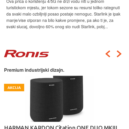
Ova prica o koristenju 4/5G ne drzi vodu niti u jednom
turistickom mjestu, jer tokom sezone su resursi toliko rategnuti
da svaki malo ozbiljniji posao postaje nemoguc. Starlink je ipak
manje/vise otporan na bilo kakve promjene, pa ako ti je, za
svaki slucaj, dovoljno 60% onog sto nudi Starlink, pobj...
Premium industrijski dizajn.
AKCIJA
HARMAN KARDON Citation ONE DUO MKIII