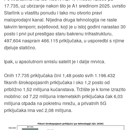
17.735, uz ubrzanje nakon što je A1 sredinom 2025. uvrstio
Starlink u vlastitu ponudu i tako mu otvorio pravi
maloprodajni kanal. Nijedna druga tehnologija ne raste
takvim tempom; svjetlovod, koji je u istoj godini narastao 30
posto i prvi put prestigao staru bakrenu infrastrukturu,
497.604 naspram 466.115 priključaka, u usporedbi s njime
djeluje statično.
Ipak, u apsolutnom smislu satelit je i dalje mrvica.
Onih 17.735 priključaka čini 1,48 posto svih 1.196.432
fiksnih širokopojasnih priključaka i oko 1,2 posto od
približno 1,52 milijuna kućanstava. Tržište je k tome izrazito
mobilno: od 7,22 milijuna internetskih priključaka čak 6,03
milijuna otpada na pokretnu mrežu, a privatnih 5G
priključaka ima već 2,08 milijuna.