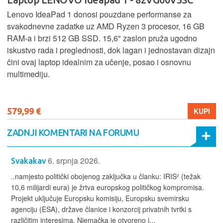
Lenovo IdeaPad 1 donosi pouzdane performanse za
svakodnevne zadatke uz AMD Ryzen 3 procesor, 16 GB
RAM-a i brzi 512 GB SSD. 15,6" zaslon pruža ugodno
iskustvo rada i preglednosti, dok lagan i jednostavan dizajn
čini ovaj laptop idealnim za učenje, posao i osnovnu
multimediju.
579,99 €
KUPI
ZADNJI KOMENTARI NA FORUMU
6. srpnja 2026.
Svakakav
..namjesto politički obojenog zaključka u članku: IRIS² (težak
10,6 milijardi eura) je žrtva europskog političkog kompromisa.
Projekt uključuje Europsku komisiju, Europsku svemirsku
agenciju (ESA), države članice i konzorcij privatnih tvrtki s
različitim interesima. Njemačka je otvoreno i...