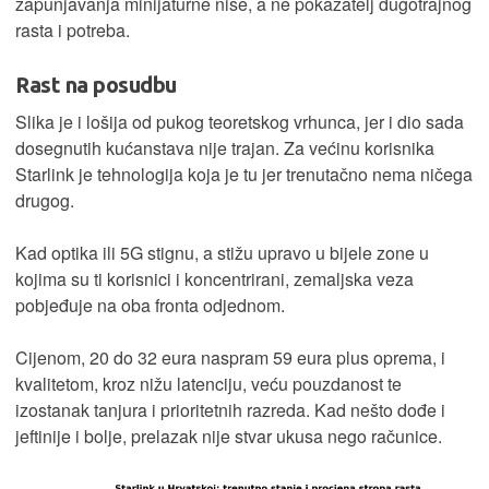
zapunjavanja minijaturne niše, a ne pokazatelj dugotrajnog
rasta i potreba.
Rast na posudbu
Slika je i lošija od pukog teoretskog vrhunca, jer i dio sada
dosegnutih kućanstava nije trajan. Za većinu korisnika
Starlink je tehnologija koja je tu jer trenutačno nema ničega
drugog.
Kad optika ili 5G stignu, a stižu upravo u bijele zone u
kojima su ti korisnici i koncentrirani, zemaljska veza
pobjeđuje na oba fronta odjednom.
Cijenom, 20 do 32 eura naspram 59 eura plus oprema, i
kvalitetom, kroz nižu latenciju, veću pouzdanost te
izostanak tanjura i prioritetnih razreda. Kad nešto dođe i
jeftinije i bolje, prelazak nije stvar ukusa nego računice.