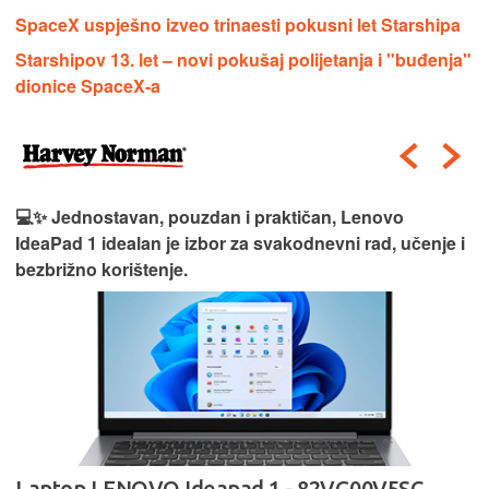
SpaceX uspješno izveo trinaesti pokusni let Starshipa
Starshipov 13. let – novi pokušaj polijetanja i "buđenja"
dionice SpaceX-a
💻✨ Jednostavan, pouzdan i praktičan, Lenovo
IdeaPad 1 idealan je izbor za svakodnevni rad, učenje i
bezbrižno korištenje.
Laptop LENOVO Ideapad 1 - 82VG00V5SC