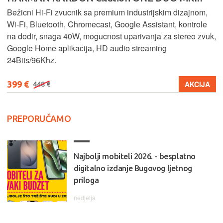
Bežicni Hi-Fi zvucnik sa premium industrijskim dizajnom,
Wi-Fi, Bluetooth, Chromecast, Google Assistant, kontrole
na dodir, snaga 40W, mogucnost uparivanja za stereo zvuk,
Google Home aplikacija, HD audio streaming
24Bits/96Khz.
399 €
AKCIJA
448 €
PREPORUČAMO
Najbolji mobiteli 2026. - besplatno
digitalno izdanje Bugovog ljetnog
priloga
nedjelja