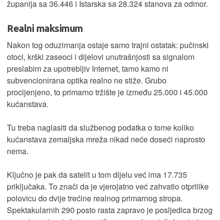
županija sa 36.446 i Istarska sa 28.324 stanova za odmor.
Realni maksimum
Nakon tog oduzimanja ostaje samo trajni ostatak: pučinski
otoci, krški zaseoci i dijelovi unutrašnjosti sa signalom
preslabim za upotrebljiv Internet, tamo kamo ni
subvencionirana optika realno ne stiže. Grubo
procijenjeno, to primarno tržište je između 25.000 i 45.000
kućanstava.
Tu treba naglasiti da službenog podatka o tome koliko
kućanstava zemaljska mreža nikad neće doseći naprosto
nema.
Ključno je pak da satelit u tom dijelu već ima 17.735
priključaka. To znači da je vjerojatno već zahvatio otprilike
polovicu do dvije trećine realnog primarnog stropa.
Spektakularnih 290 posto rasta zapravo je posljedica brzog