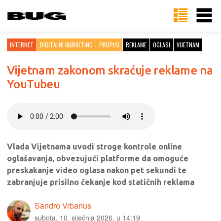
INTERNET
DIGITALNI MARKETING
PROPISI
REKLAME
OGLASI
VIJETNAM
Vijetnam zakonom skraćuje reklame na
YouTubeu
Vlada Vijetnama uvodi stroge kontrole online
oglašavanja, obvezujući platforme da omoguće
preskakanje video oglasa nakon pet sekundi te
zabranjuje prisilno čekanje kod statičnih reklama
Sandro Vrbanus
subota, 10. siječnja 2026. u 14:19