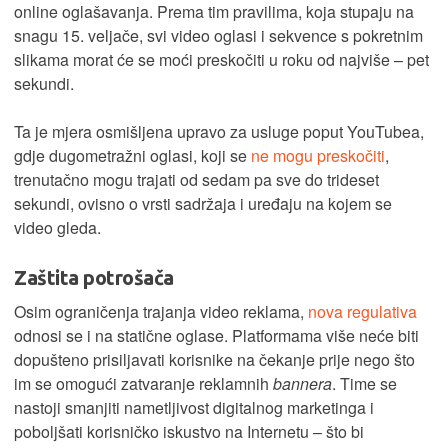
online oglašavanja. Prema tim pravilima, koja stupaju na
snagu 15. veljače, svi video oglasi i sekvence s pokretnim
slikama morat će se moći preskočiti u roku od najviše – pet
sekundi.
Ta je mjera osmišljena upravo za usluge poput YouTubea,
gdje dugometražni oglasi, koji se
ne mogu preskočiti
,
trenutačno mogu trajati od sedam pa sve do trideset
sekundi, ovisno o vrsti sadržaja i uređaju na kojem se
video gleda.
Zaštita potrošača
Osim ograničenja trajanja video reklama,
nova regulativa
odnosi se i na statične oglase. Platformama više neće biti
dopušteno prisiljavati korisnike na čekanje prije nego što
im se omogući zatvaranje reklamnih
bannera
. Time se
nastoji smanjiti nametljivost digitalnog marketinga i
poboljšati korisničko iskustvo na Internetu – što bi