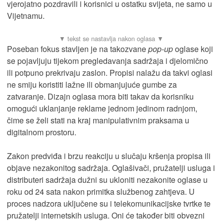
vjerojatno pozdravili i korisnici u ostatku svijeta, ne samo u
Vijetnamu.
Poseban fokus stavljen je na takozvane
pop-up
oglase koji
se pojavljuju tijekom pregledavanja sadržaja i djelomično
ili potpuno prekrivaju zaslon. Propisi nalažu da takvi oglasi
ne smiju koristiti lažne ili obmanjujuće gumbe za
zatvaranje. Dizajn oglasa mora biti takav da korisniku
omogući uklanjanje reklame jednom jedinom radnjom,
čime se želi stati na kraj manipulativnim praksama u
digitalnom prostoru.
Zakon predviđa i brzu reakciju u slučaju kršenja propisa ili
objave nezakonitog sadržaja. Oglašivači, pružatelji usluga i
distributeri sadržaja dužni su ukloniti nezakonite oglase u
roku od 24 sata nakon primitka službenog zahtjeva. U
proces nadzora uključene su i telekomunikacijske tvrtke te
pružatelji internetskih usluga. Oni će također biti obvezni