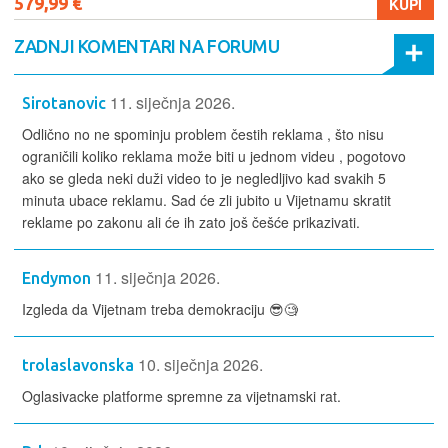
579,99 €
KUPI
ZADNJI KOMENTARI NA FORUMU
11. siječnja 2026.
Sirotanovic
Odlično no ne spominju problem čestih reklama , što nisu
ograničili koliko reklama može biti u jednom videu , pogotovo
ako se gleda neki duži video to je negledljivo kad svakih 5
minuta ubace reklamu. Sad će zli jubito u Vijetnamu skratit
reklame po zakonu ali će ih zato još češće prikazivati.
11. siječnja 2026.
Endymon
Izgleda da Vijetnam treba demokraciju 😎🧐
10. siječnja 2026.
trolaslavonska
Oglasivacke platforme spremne za vijetnamski rat.