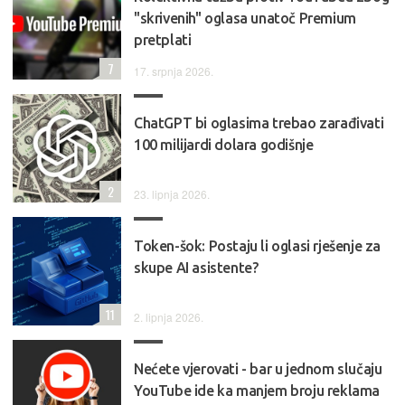
"skrivenih" oglasa unatoč Premium
pretplati
7
17. srpnja 2026.
ChatGPT bi oglasima trebao zarađivati
100 milijardi dolara godišnje
2
23. lipnja 2026.
Token-šok: Postaju li oglasi rješenje za
skupe AI asistente?
11
2. lipnja 2026.
Nećete vjerovati - bar u jednom slučaju
YouTube ide ka manjem broju reklama