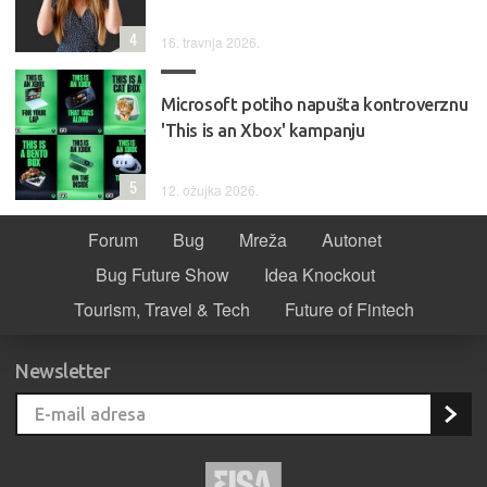
4
16. travnja 2026.
Microsoft potiho napušta kontroverznu
'This is an Xbox' kampanju
5
12. ožujka 2026.
Forum
Bug
Mreža
Autonet
Bug Future Show
Idea Knockout
Tourism, Travel & Tech
Future of Fintech
Newsletter