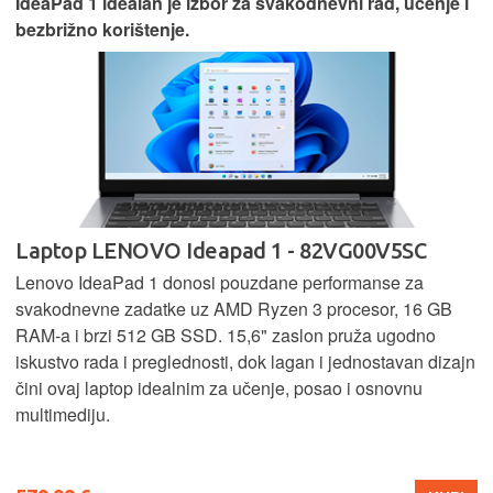
IdeaPad 1 idealan je izbor za svakodnevni rad, učenje i
bezbrižno korištenje.
Laptop LENOVO Ideapad 1 - 82VG00V5SC
Lenovo IdeaPad 1 donosi pouzdane performanse za
svakodnevne zadatke uz AMD Ryzen 3 procesor, 16 GB
RAM-a i brzi 512 GB SSD. 15,6" zaslon pruža ugodno
iskustvo rada i preglednosti, dok lagan i jednostavan dizajn
čini ovaj laptop idealnim za učenje, posao i osnovnu
multimediju.