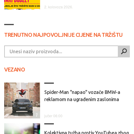
2. kolovoza 2026.
TRENUTNO NAJPOVOLJNIJE CIJENE NA TRŽIŠTU
VEZANO
Spider-Man "napao" vozače BMW-a
reklamom na ugrađenim zaslonima
7
jučer 06:00
Kolektivna tužba protiv YouTubea zbog