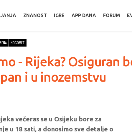
LJANJA
ZNANOST
IGRE
APP DANA
FORUM
E
RENA
NOGOMET
mo - Rijeka? Osiguran b
upan i u inozemstvu
jeka večeras se u Osijeku bore za
e u 18 sati, a donosimo sve detalje o