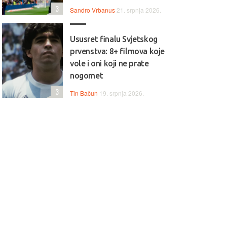
3
Sandro Vrbanus
21. srpnja 2026.
Ususret finalu Svjetskog
prvenstva: 8+ filmova koje
vole i oni koji ne prate
nogomet
3
Tin Bačun
19. srpnja 2026.