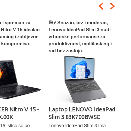
 i spreman za
🎯⚡ Snažan, brz i moderan,
💻
 Nitro V 15 idealan
Lenovo IdeaPad Slim 3 nudi
2‑i
gaming i zahtjevne
vrhunske performanse za
vrh
z kompromisa.
produktivnost, multitasking i
uži
rad bez zastoja.
-
ER Nitro V 15 -
Laptop LENOVO IdeaPad
La
.00K
Slim 3 83K700BWSC
83
15 ističe se po
Lenovo IdeaPad Slim 3 ima
Len