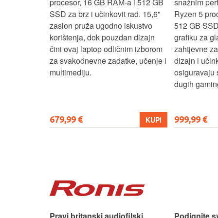
e za
procesor, 16 GB RAM-a i 512 GB
snažnim pe
e uz AMD
SSD za brz i učinkovit rad. 15,6"
Ryzen 5 pro
6 GB RAM-a i
zaslon pruža ugodno iskustvo
512 GB SSD
6" zaslon
korištenja, dok pouzdan dizajn
grafiku za gl
 rada i
čini ovaj laptop odličnim izborom
zahtjevne z
n i
za svakodnevne zadatke, učenje i
dizajn i učin
ni ovaj
multimediju.
osiguravaju 
enje, posao i
dugih gaming
679,99 €
999,99 €
KUPI
KUPI
 dizajn.
Pravi britanski audiofilski
Podignite s