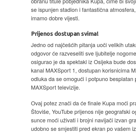
obranu titule pobjednika Kupa, čime bi svo
se ispunjen stadion i fantastična atmosfera,
imamo dobre vijesti.
Prijenos dostupan svima!
Jedno od najčešćih pitanja uoči velikih utak
odgovor će razveseliti sve ljubitelje nogome
osigurao je da spektakl iz Osijeka bude dos
kanal MAXSport 1, dostupan korisnicima MAX
odluka da se omogući i potpuno besplatan
MAXSport televizije.
Ovaj potez znači da će finale Kupa moći pratit
Štoviše, YouTube prijenos nije geografski 
sunce moći uživati i brojni navijači izvan gr
udobno se smjestiti pred ekran po vašem iz