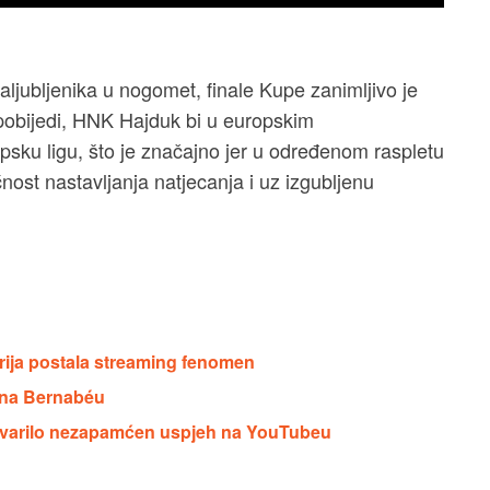
ljubljenika u nogomet, finale Kupe zanimljivo je
pobijedi, HNK Hajduk bi u europskim
psku ligu, što je značajno jer u određenom raspletu
nost nastavljanja natjecanja i uz izgubljenu
rija postala streaming fenomen
a na Bernabéu
ostvarilo nezapamćen uspjeh na YouTubeu