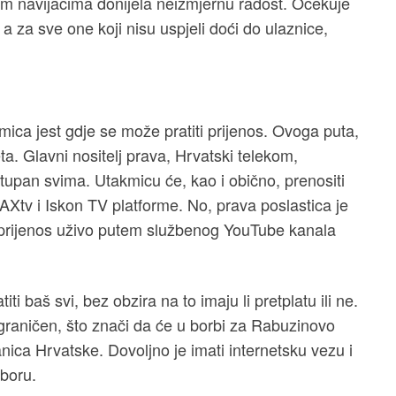
jim navijačima donijela neizmjernu radost. Očekuje
 a za sve one koji nisu uspjeli doći do ulaznice,
mica jest gdje se može pratiti prijenos. Ovoga puta,
ta. Glavni nositelj prava, Hrvatski telekom,
tupan svima. Utakmicu će, kao i obično, prenositi
tv i Iskon TV platforme. No, prava poslastica je
 prijenos uživo putem službenog YouTube kanala
i baš svi, bez obzira na to imaju li pretplatu ili ne.
ograničen, što znači da će u borbi za Rabuzinovo
anica Hrvatske. Dovoljno je imati internetsku vezu i
boru.