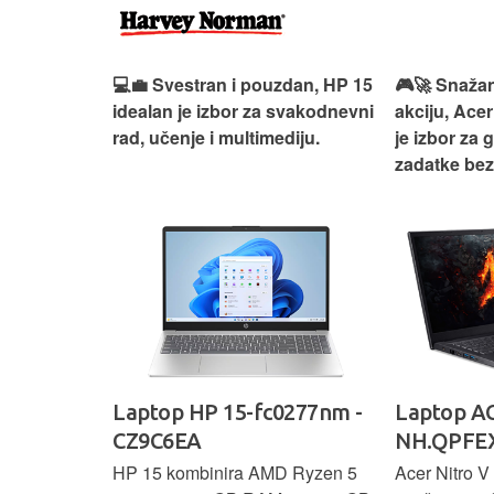
ouzdan i
💻💼 Svestran i pouzdan, HP 15
🎮🚀 Snažan
deaPad 1
idealan je izbor za svakodnevni
akciju, Acer
svakodnevni
rad, učenje i multimediju.
je izbor za 
žno
zadatke be
Ideapad
Laptop HP 15-fc0277nm -
Laptop AC
CZ9C6EA
NH.QPFEX
nosi
HP 15 kombinira AMD Ryzen 5
Acer Nitro V 