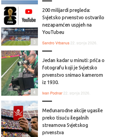
200 milijardi pregleda:
Svjetsko prvenstvo ostvarilo
nezapamćen uspjeh na
YouTubeu
3
Sandro Vrbanus
22. srpnja 2026.
Jedan kadar u minuti: priča o
fotografu koji je Svjetsko
prvenstvo snimao kamerom
iz 1930.
4
Ivan Podnar
22. srpnja 2026.
Međunarodne akcije ugasile
preko tisuću ilegalnih
streamova Svjetskog
prvenstva