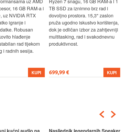
rformansama uz AMD
Ryzen 7 snagu, 16 GB RAM-a i 1
U7 
cesor, 16 GB RAM-a i
TB SSD za iznimno brz rad i
SSD
, uz NVIDIA RTX
dovoljno prostora. 15,3" zaslon
zasl
atko igranje i
pruža ugodno iskustvo korištenja,
koj
adatke. Robusan
dok je odličan izbor za zahtjevniji
lap
kovito hlađenje
multitasking, rad i svakodnevnu
pro
stabilan rad tijekom
produktivnost.
 i radnih sesija.
699,99 €
206
KUPI
KUPI
voj kućni audio na
Nasljednik legendarnih Speaker
Pos