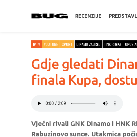
RECENZIJE
PREDSTAV
IPTV
YOUTUBE
SPORT
DINAMO ZAGREB
HNK RIJEKA
OPUS A
Gdje gledati Dina
finala Kupa, dost
Vječni rivali GNK Dinamo i HNK Ri
Rabuzinovo sunce. Utakmica počinj