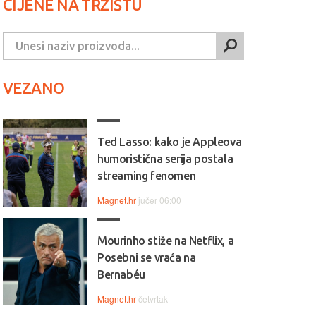
CIJENE NA TRŽIŠTU
VEZANO
Ted Lasso: kako je Appleova
humoristična serija postala
streaming fenomen
Magnet.hr
jučer 06:00
Mourinho stiže na Netflix, a
Posebni se vraća na
Bernabéu
Magnet.hr
četvrtak