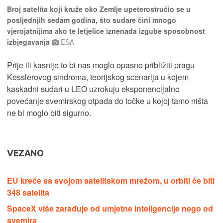
Broj satelita koji kruže oko Zemlje upeterostručio se u
posljednjih sedam godina, što sudare čini mnogo
vjerojatnijima ako te letjelice iznenada izgube sposobnost
izbjegavanja
ESA
Prije ili kasnije to bi nas moglo opasno približiti pragu
Kesslerovog sindroma, teorijskog scenarija u kojem
kaskadni sudari u LEO uzrokuju eksponencijalno
povećanje svemirskog otpada do točke u kojoj tamo ništa
ne bi moglo biti sigurno.
VEZANO
EU kreće sa svojom satelitskom mrežom, u orbiti će biti
348 satelita
SpaceX više zarađuje od umjetne inteligencije nego od
svemira