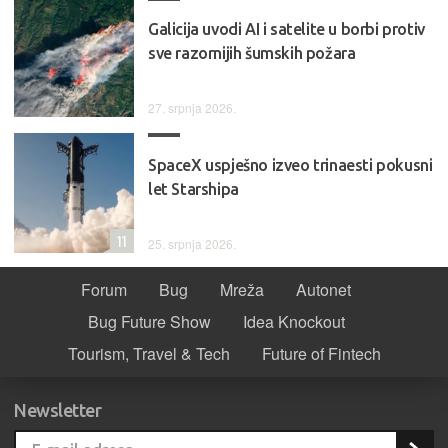
Galicija uvodi AI i satelite u borbi protiv
sve razornijih šumskih požara
27. srpnja 2026.
SpaceX uspješno izveo trinaesti pokusni
let Starshipa
11
25. srpnja 2026.
Forum
Bug
Mreža
Autonet
Bug Future Show
Idea Knockout
Tourism, Travel & Tech
Future of Fintech
Newsletter