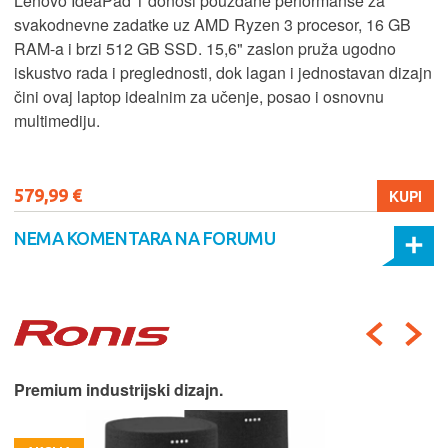
Lenovo IdeaPad 1 donosi pouzdane performanse za
svakodnevne zadatke uz AMD Ryzen 3 procesor, 16 GB
RAM-a i brzi 512 GB SSD. 15,6" zaslon pruža ugodno
iskustvo rada i preglednosti, dok lagan i jednostavan dizajn
čini ovaj laptop idealnim za učenje, posao i osnovnu
multimediju.
579,99 €
KUPI
NEMA KOMENTARA NA FORUMU
Premium industrijski dizajn.