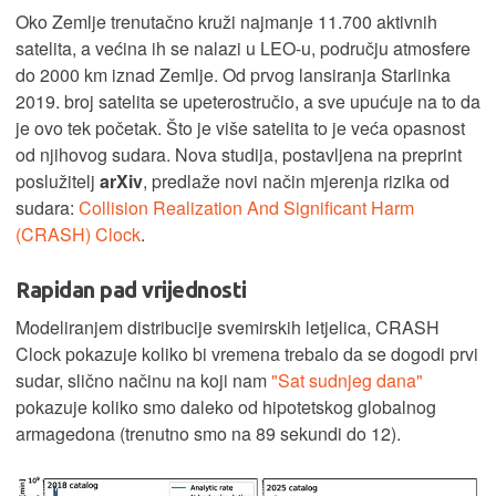
Oko Zemlje trenutačno kruži najmanje 11.700 aktivnih
satelita, a većina ih se nalazi u LEO-u, području atmosfere
do 2000 km iznad Zemlje. Od prvog lansiranja Starlinka
2019. broj satelita se upeterostručio, a sve upućuje na to da
je ovo tek početak. Što je više satelita to je veća opasnost
od njihovog sudara. Nova studija, postavljena na preprint
poslužitelj
arXiv
, predlaže novi način mjerenja rizika od
sudara:
Collision Realization And Significant Harm
(CRASH) Clock
.
Rapidan pad vrijednosti
Modeliranjem distribucije svemirskih letjelica, CRASH
Clock pokazuje koliko bi vremena trebalo da se dogodi prvi
sudar, slično načinu na koji nam
"Sat sudnjeg dana"
pokazuje koliko smo daleko od hipotetskog globalnog
armagedona (trenutno smo na 89 sekundi do 12).