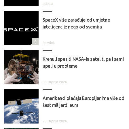
subota
SpaceX više zarađuje od umjetne
inteligencije nego od svemira
9
četvrtak
Krenuli spasiti NASA-in satelit, pa i sami
upali u probleme
30. srpnja 2026.
Amerikanci plaćaju Europljanima više od
šest milijardi eura
28. srpnja 2026.