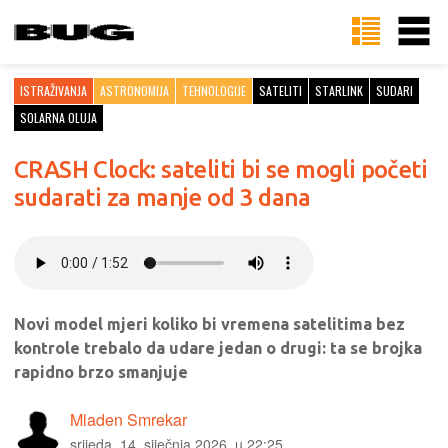
ISTRAŽIVANJA
ASTRONOMIJA
TEHNOLOGIJE
SATELITI
STARLINK
SUDARI
SOLARNA OLUJA
CRASH Clock: sateliti bi se mogli početi
sudarati za manje od 3 dana
Novi model mjeri koliko bi vremena satelitima bez
kontrole trebalo da udare jedan o drugi: ta se brojka
rapidno brzo smanjuje
Mladen Smrekar
srijeda, 14. siječnja 2026. u 22:25