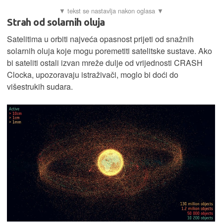
Strah od solarnih oluja
Satelitima u orbiti najveća opasnost prijeti od snažnih
solarnih oluja koje mogu poremetiti satelitske sustave. Ako
bi sateliti ostali izvan mreže dulje od vrijednosti CRASH
Clocka, upozoravaju istraživači, moglo bi doći do
višestrukih sudara.