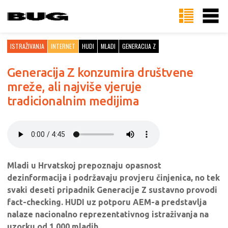
ISTRAŽIVANJA
INTERNET
HUDI
MLADI
GENERACIJA Z
Generacija Z konzumira društvene
mreže, ali najviše vjeruje
tradicionalnim medijima
Mladi u Hrvatskoj prepoznaju opasnost
dezinformacija i podržavaju provjeru činjenica, no tek
svaki deseti pripadnik Generacije Z sustavno provodi
fact-checking. HUDI uz potporu AEM-a predstavlja
nalaze nacionalno reprezentativnog istraživanja na
uzorku od 1.000 mladih