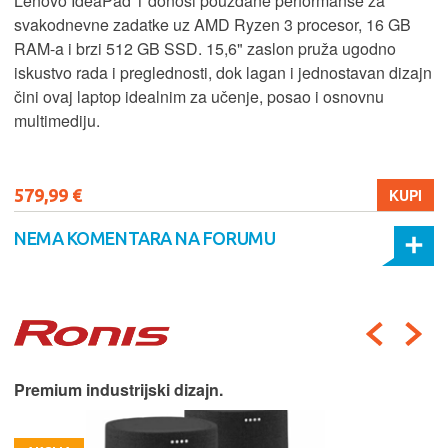
Lenovo IdeaPad 1 donosi pouzdane performanse za
svakodnevne zadatke uz AMD Ryzen 3 procesor, 16 GB
RAM-a i brzi 512 GB SSD. 15,6" zaslon pruža ugodno
iskustvo rada i preglednosti, dok lagan i jednostavan dizajn
čini ovaj laptop idealnim za učenje, posao i osnovnu
multimediju.
579,99 €
KUPI
NEMA KOMENTARA NA FORUMU
Premium industrijski dizajn.