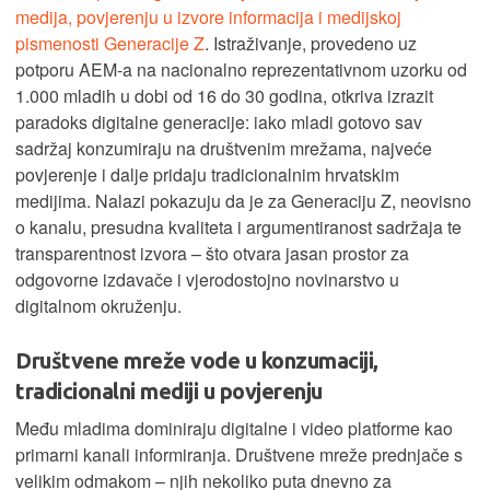
medija, povjerenju u izvore informacija i medijskoj
pismenosti Generacije Z
. Istraživanje, provedeno uz
potporu AEM-a na nacionalno reprezentativnom uzorku od
1.000 mladih u dobi od 16 do 30 godina, otkriva izrazit
paradoks digitalne generacije: iako mladi gotovo sav
sadržaj konzumiraju na društvenim mrežama, najveće
povjerenje i dalje pridaju tradicionalnim hrvatskim
medijima. Nalazi pokazuju da je za Generaciju Z, neovisno
o kanalu, presudna kvaliteta i argumentiranost sadržaja te
transparentnost izvora – što otvara jasan prostor za
odgovorne izdavače i vjerodostojno novinarstvo u
digitalnom okruženju.
Društvene mreže vode u konzumaciji,
tradicionalni mediji u povjerenju
Među mladima dominiraju digitalne i video platforme kao
primarni kanali informiranja. Društvene mreže prednjače s
velikim odmakom – njih nekoliko puta dnevno za