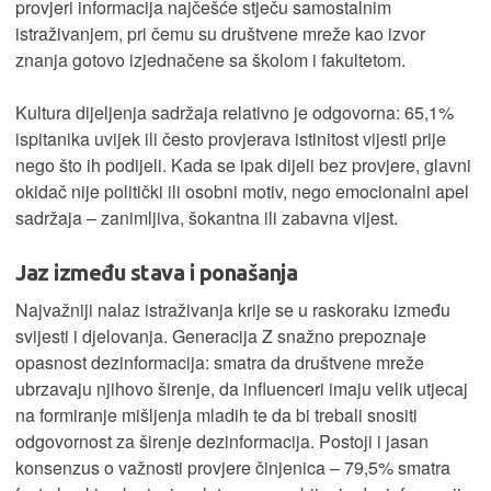
provjeri informacija najčešće stječu samostalnim
istraživanjem, pri čemu su društvene mreže kao izvor
znanja gotovo izjednačene sa školom i fakultetom.
Kultura dijeljenja sadržaja relativno je odgovorna: 65,1%
ispitanika uvijek ili često provjerava istinitost vijesti prije
nego što ih podijeli. Kada se ipak dijeli bez provjere, glavni
okidač nije politički ili osobni motiv, nego emocionalni apel
sadržaja – zanimljiva, šokantna ili zabavna vijest.
Jaz između stava i ponašanja
Najvažniji nalaz istraživanja krije se u raskoraku između
svijesti i djelovanja. Generacija Z snažno prepoznaje
opasnost dezinformacija: smatra da društvene mreže
ubrzavaju njihovo širenje, da influenceri imaju velik utjecaj
na formiranje mišljenja mladih te da bi trebali snositi
odgovornost za širenje dezinformacija. Postoji i jasan
konsenzus o važnosti provjere činjenica – 79,5% smatra