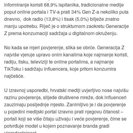
informiranje koristi 68,9% ispitanika, tradicionalne medije
poput online portala i TV-a prati 34% Gen Z-a nekoliko puta
dnevno, dok radio (13,8%) i tisak (5,0%) bilježe znatno
manju upotrebu. Riječ je o strukturnom zaokretu Generacije
Z prema konzumaciji sadržaja u digitalnom okruženju.
No kada se mjeri povjerenje, slika se obrće. Generacija Z
najviše vjeruje upravo onim kanalima koje najmanje koristi,
radiju, tisku, televiziji te online portalima,
a najmanje
TikToku i sadržaju influencera, koje pritom konzumira
najčešće.
U izravnoj usporedbi, hrvatski mediji uvjerljivo nose najvišu
razinu povjerenja, slijede društvene mreže, dok influenceri
zauzimaju posljednje mjesto. Zanimljivo je i da povjerenje
u pojedini medijski portal izravno prati njegovu čitanost –
portali koji se više čitaju uživaju i veće povjerenje, čime se
potvrđuje model u kojem poznavanje branda gradi
vjerodostojnost.