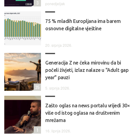
3
ponedjeljak
75 % mladih Europljana ima barem
osnovne digitalne vještine
20. srpnja 2026.
Generacija Z ne čeka mirovinu da bi
počeli živjeti, izlaz nalaze u "Adult gap
year" pauzi
35
5. srpnja 2026.
Zašto oglas na news portalu vrijedi 30×
više od istog oglasa na društvenim
mrežama
1
16. lipnja 2026.