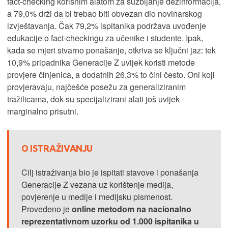
fact-checking korisnim alatom za suzbijanje dezinformacija,
a 79,0% drži da bi trebao biti obvezan dio novinarskog
izvještavanja. Čak 79,2% ispitanika podržava uvođenje
edukacije o fact-checkingu za učenike i studente. Ipak,
kada se mjeri stvarno ponašanje, otkriva se ključni jaz: tek
10,9% pripadnika Generacije Z uvijek koristi metode
provjere činjenica, a dodatnih 26,3% to čini često. Oni koji
provjeravaju, najčešće posežu za generaliziranim
tražilicama, dok su specijalizirani alati još uvijek
marginalno prisutni.
O ISTRAŽIVANJU
Cilj istraživanja bio je ispitati stavove i ponašanja
Generacije Z vezana uz korištenje medija,
povjerenje u medije i medijsku pismenost.
Provedeno je
online metodom na nacionalno
reprezentativnom uzorku od 1.000 ispitanika
u