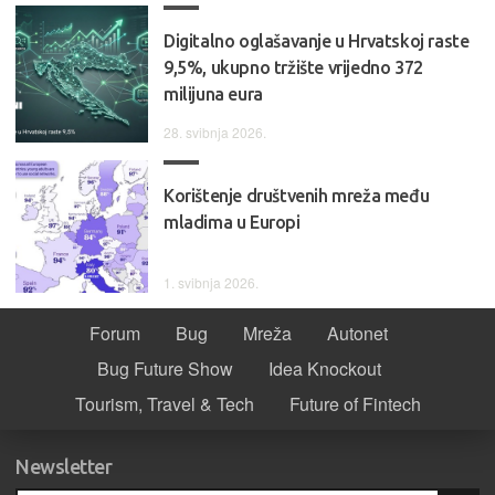
Digitalno oglašavanje u Hrvatskoj raste
9,5%, ukupno tržište vrijedno 372
milijuna eura
28. svibnja 2026.
Korištenje društvenih mreža među
mladima u Europi
1. svibnja 2026.
Forum
Bug
Mreža
Autonet
Bug Future Show
Idea Knockout
Tourism, Travel & Tech
Future of Fintech
Newsletter