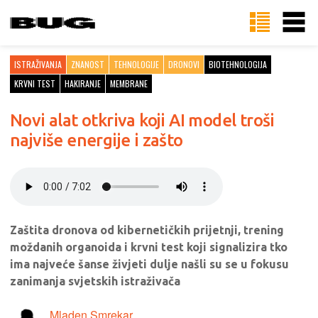
ISTRAŽIVANJA
ZNANOST
TEHNOLOGIJE
DRONOVI
BIOTEHNOLOGIJA
KRVNI TEST
HAKIRANJE
MEMBRANE
Novi alat otkriva koji AI model troši
najviše energije i zašto
Zaštita dronova od kibernetičkih prijetnji, trening
moždanih organoida i krvni test koji signalizira tko
ima najveće šanse živjeti dulje našli su se u fokusu
zanimanja svjetskih istraživača
Mladen Smrekar