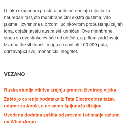
U tako skučenom prostoru polimeri nemaju mjesta za
neuredan rast, što membrane čini ekstra gustima, vrlo
jakima i izvrsnima u brzom i učinkovitom propuštanju ciljnih
iona, objašnjavaju australski kemičari. Ove membrane
stoga su dvostruko čvršće od običnih, a pritom zadržavaju
izvrsnu fleksibilnost i mogu se savijati 100.000 puta,
održavajući svoj mehanički integritet.
VEZANO
Ruska studija otkriva krajnju granicu životnog vijeka
Zašto je curenje podataka iz Tata Electronicsa težak
udarac za Apple, a ne samo špijunaža dizajna
Uvedena dodatna zaštita od prevara i otimanja računa
na WhatsAppu