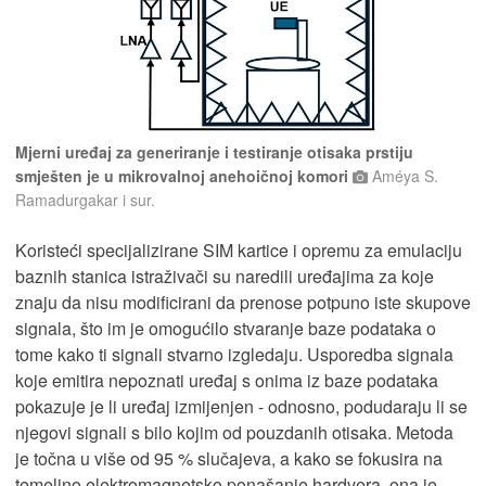
Mjerni uređaj za generiranje i testiranje otisaka prstiju
smješten je u mikrovalnoj anehoičnoj komori
Améya S.
Ramadurgakar i sur.
Koristeći specijalizirane SIM kartice i opremu za emulaciju
baznih stanica istraživači su naredili uređajima za koje
znaju da nisu modificirani da prenose potpuno iste skupove
signala, što im je omogućilo stvaranje baze podataka o
tome kako ti signali stvarno izgledaju. Usporedba signala
koje emitira nepoznati uređaj s onima iz baze podataka
pokazuje je li uređaj izmijenjen - odnosno, podudaraju li se
njegovi signali s bilo kojim od pouzdanih otisaka. Metoda
je točna u više od 95 % slučajeva, a kako se fokusira na
temeljno elektromagnetsko ponašanje hardvera, ona je