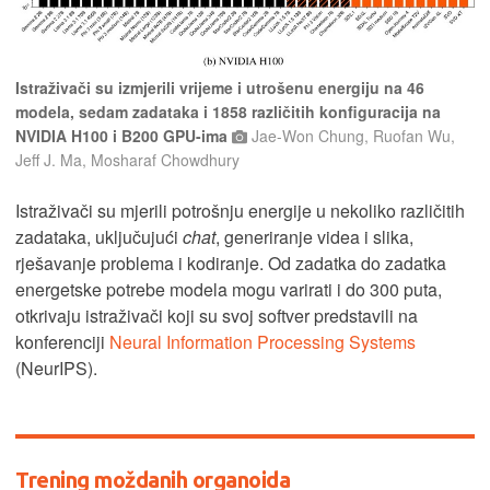
Istraživači su izmjerili vrijeme i utrošenu energiju na 46
modela, sedam zadataka i 1858 različitih konfiguracija na
NVIDIA H100 i B200 GPU-ima
Jae-Won Chung, Ruofan Wu,
Jeff J. Ma, Mosharaf Chowdhury
Istraživači su mjerili potrošnju energije u nekoliko različitih
zadataka, uključujući
chat
, generiranje videa i slika,
rješavanje problema i kodiranje. Od zadatka do zadatka
energetske potrebe modela mogu varirati i do 300 puta,
otkrivaju istraživači koji su svoj softver predstavili na
konferenciji
Neural Information Processing Systems
(NeurIPS).
Trening moždanih organoida