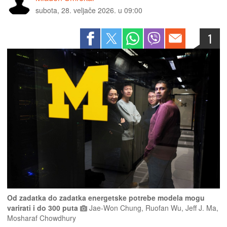
subota, 28. veljače 2026. u 09:00
1
Od zadatka do zadatka energetske potrebe modela mogu
varirati i do 300 puta
Jae-Won Chung, Ruofan Wu, Jeff J. Ma,
Mosharaf Chowdhury