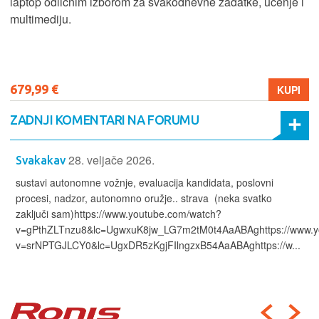
laptop odličnim izborom za svakodnevne zadatke, učenje i
multimediju.
679,99 €
KUPI
ZADNJI KOMENTARI NA FORUMU
28. veljače 2026.
Svakakav
sustavi autonomne vožnje, evaluacija kandidata, poslovni
procesi, nadzor, autonomno oružje.. strava (neka svatko
zaključi sam)https://www.youtube.com/watch?
v=gPthZLTnzu8&lc=UgwxuK8jw_LG7m2tM0t4AaABAghttps://www.y
v=srNPTGJLCY0&lc=UgxDR5zKgjFIlngzxB54AaABAghttps://w...