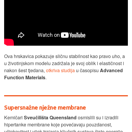
Ova hrskavica pokazuje sličnu stabilnost kao pravo uho, a
u životinjskom modelu zadržala je svoj oblik i elastičnost i
nakon šest tjedana,
otkriva studija
u časopisu
Advanced
Function Materials
.
Supersnažne nježne membrane
Kemičari
Sveučilišta Queensland
osmislili su i izradili
hipertanke membrane koje povećavaju pouzdanost,
učinkovitost i vijek trajanja ključnih sustava čiste energije.