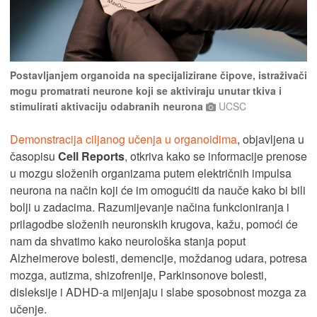
Postavljanjem organoida na specijalizirane čipove, istraživači
mogu promatrati neurone koji se aktiviraju unutar tkiva i
stimulirati aktivaciju odabranih neurona
UCSC
Demonstracija ciljanog učenja u organoidima
, objavljena u
časopisu
Cell Reports
, otkriva kako se informacije prenose
u mozgu složenih organizama putem električnih impulsa
neurona na način koji će im omogućiti da nauče kako bi bili
bolji u zadacima. Razumijevanje načina funkcioniranja i
prilagodbe složenih neuronskih krugova, kažu, pomoći će
nam da shvatimo kako neurološka stanja poput
Alzheimerove bolesti, demencije, moždanog udara, potresa
mozga, autizma, shizofrenije, Parkinsonove bolesti,
disleksije i ADHD-a mijenjaju i slabe sposobnost mozga za
učenje.