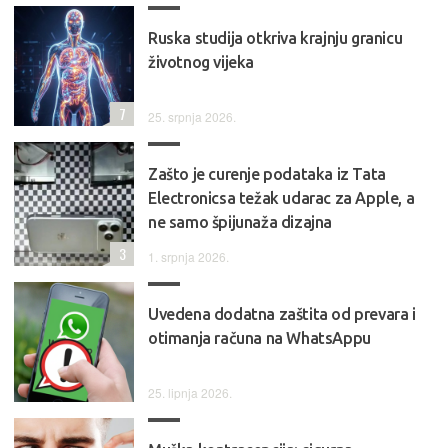
Ruska studija otkriva krajnju granicu
životnog vijeka
7
25. srpnja 2026.
Zašto je curenje podataka iz Tata
Electronicsa težak udarac za Apple, a
ne samo špijunaža dizajna
3
1. srpnja 2026.
Uvedena dodatna zaštita od prevara i
otimanja računa na WhatsAppu
25. lipnja 2026.