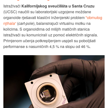
Istraživači
Kalifornijskog sveučilišta u Santa Cruzu
(UCSC) naučili su laboratorijski uzgojene moždane
organoide rješavati klasični inženjerski problem
"obrnutog
njihala“
(
cart-pole
), balansirajući virtualnu motku na
kolicima. S organoidima od mišjih matičnih stanica
istraživači su komunicirali uz pomoć električnih signala.
Primjenom učenja potkrepljenjem uspjeli su poboljšati
performanse s nasumičnih 4,5 % na stopu od 46 %.