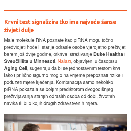
Krvni test signalizira tko ima najveće šanse
živjeti dulje
Male molekule RNA poznate kao piRNA mogu točno
predvidjeti hoće li starije odrasle osobe vjerojatno preživjeti
barem još dvije godine, otkriva istraživanje
Duke Healtha
i
Sveučilišta u Minnesoti
.
Nalazi
, objavljeni u časopisu
Aging Cell
, sugeriraju da bi se jednostavnim testom krvi
lako i prilično sigurno moglo na vrijeme prepoznati rizike i
poduzeti mjere liječenja. Kombinacija samo nekoliko
piRNA pokazala se boljim prediktorom dvogodišnjeg
preživljavanja starijih odraslih osoba od dobi, životnih
navika ili bilo kojih drugih zdravstvenih mjera.