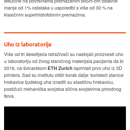
tekućine na površinama premazanim MISH-om ostavile
manje od 1% ostataka u usporedbi s više od 30 % na
klasičnim superhidrofobnim premazima.
Uho iz laboratorija
Više od tri desetljeća istraživači su nastojali proizvesti uho
u laboratoriju od živog staničnog materijala pacijenta da bi
2016. na švicarskom
ETH Zurich
isprintali prvo uho iz 3D
printera. Sad su institutu otišli korak dalje: koristeći stanice
hrskavice ljudskog uha izradili su elastičnu hrskavicu,
postižući mehanička svojstva slična svojstvima prirodnog
tkiva.