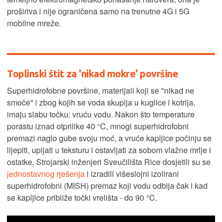
proširiva i nije ograničena samo na trenutne 4G i 5G
mobilne mreže.
Toplinski štit za 'nikad mokre' površine
Superhidrofobne površine, materijali koji se "nikad ne
smoče" i zbog kojih se voda skuplja u kuglice i kotrlja,
imaju slabu točku: vruću vodu. Nakon što temperature
porastu iznad otprilike 40 °C, mnogi superhidrofobni
premazi naglo gube svoju moć, a vruće kapljice počinju se
lijepiti, upijati u teksturu i ostavljati za sobom vlažne mrlje i
ostatke. Strojarski inženjeri Sveučilišta Rice dosjetili su se
jednostavnog rješenja
i izradili višeslojni izolirani
superhidrofobni (MISH) premaz koji vodu odbija čak i kad
se kapljice približe točki vrelišta - do 90 °C.