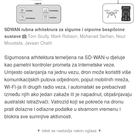
SDWAN rubna arhitektura za sigurne i otporne bespilotne
sustave
Tom Scully, Mark Robson, Mohanad Sarhan, Nour
Moustafa, Javaan Chahl
Sigurnosna arhitektura temeljena na SD-WAN-u djeluje
kao pametni kontroler prometa za internetske veze.
Umjesto oslanjanja na jednu vezu, dron može koristiti više
komunikacijskih putova odjednom, poput mobilnih mreža,
Wi-Fi-ja ili drugih radio veza, i automatski se prebacivati ​​
između njih ako jedan zakaže ili je napadnut, objašnjavaju
australski istraživači. Vatrozid koji se pokreće na dronu
prati dolazne i odlazne podatke u stvarnom vremenu i
blokira sve sumnjive aktivnosti.