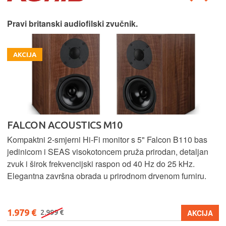
Pravi britanski audiofilski zvučnik.
AKCIJA
FALCON ACOUSTICS M10
Kompaktni 2-smjerni Hi-Fi monitor s 5" Falcon B110 bas
jedinicom i SEAS visokotoncem pruža prirodan, detaljan
zvuk i širok frekvencijski raspon od 40 Hz do 25 kHz.
Elegantna završna obrada u prirodnom drvenom furniru.
1.979 €
AKCIJA
2.999 €