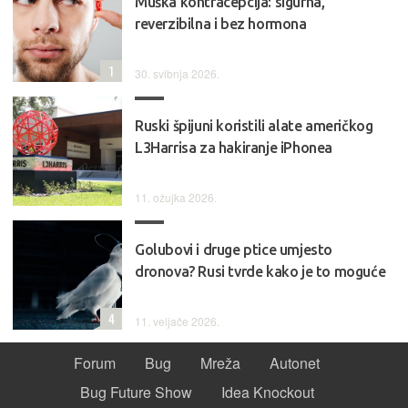
Muška kontracepcija: sigurna,
reverzibilna i bez hormona
1
30. svibnja 2026.
Ruski špijuni koristili alate američkog
L3Harrisa za hakiranje iPhonea
11. ožujka 2026.
Golubovi i druge ptice umjesto
dronova? Rusi tvrde kako je to moguće
4
11. veljače 2026.
Forum
Bug
Mreža
Autonet
Bug Future Show
Idea Knockout