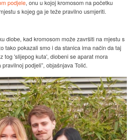
ekom podjele
, onu u kojoj kromosom na početku
jestu s kojeg ga je teže pravilno usmjeriti.
etku diobe, kad kromosom može završiti na mjestu s
sto tako pokazali smo i da stanica ima način da taj
 tog 'slijepog kuta', diobeni se aparat mora
 pravilnoj podjeli”, objašnjava Tolić.