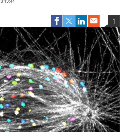
 u 13:44
1