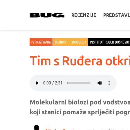
RECENZIJE
PREDSTAV
ISTRAŽIVANJA
ZNANOST
BIOLOGIJA
INSTITUT RUĐER BOŠKOVIĆ
Tim s Ruđera otkri
Molekularni biolozi pod vodstvom
koji stanici pomaže spriječiti p