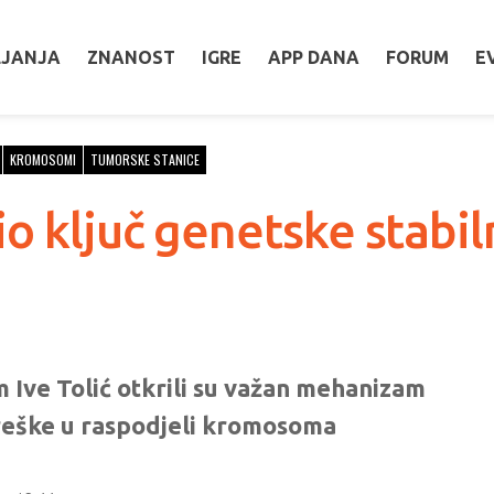
LJANJA
ZNANOST
IGRE
APP DANA
FORUM
E
KROMOSOMI
TUMORSKE STANICE
o ključ genetske stabil
 Ive Tolić otkrili su važan mehanizam
ogreške u raspodjeli kromosoma