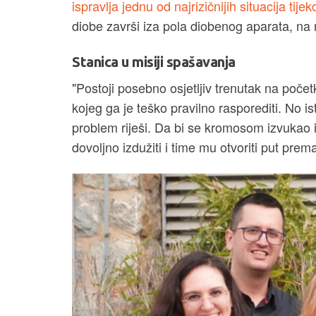
ispravlja jednu od najrizičnijih situacija tij
diobe završi iza pola diobenog aparata, na m
Stanica u misiji spašavanja
"Postoji posebno osjetljiv trenutak na poč
kojeg ga je teško pravilno rasporediti. No i
problem riješi. Da bi se kromosom izvukao iz
dovoljno izdužiti i time mu otvoriti put prema