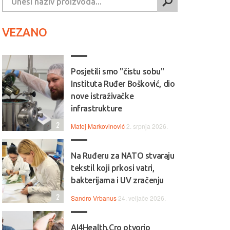
VEZANO
Posjetili smo "čistu sobu"
Instituta Ruđer Bošković, dio
nove istraživačke
infrastrukture
2
Matej Markovinović
2. srpnja 2026.
Na Ruđeru za NATO stvaraju
tekstil koji prkosi vatri,
bakterijama i UV zračenju
2
Sandro Vrbanus
24. veljače 2026.
AI4Health.Cro otvorio