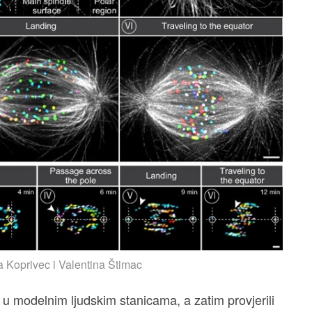
a Koprivec i Valentina Štimac
i u modelnim ljudskim stanicama, a zatim provjerili