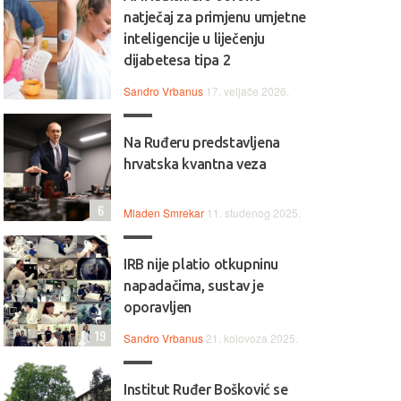
natječaj za primjenu umjetne
inteligencije u liječenju
dijabetesa tipa 2
Sandro Vrbanus
17. veljače 2026.
Na Ruđeru predstavljena
hrvatska kvantna veza
6
Mladen Smrekar
11. studenog 2025.
IRB nije platio otkupninu
napadačima, sustav je
oporavljen
19
Sandro Vrbanus
21. kolovoza 2025.
Institut Ruđer Bošković se