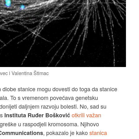
vec i Valentina Štimac
diobe stanice mogu dovesti do toga da stanice
rijala. To s vremenom povećava genetsku
donijeti daljnjem razvoju bolesti. No, sad su
s
otkrili važan
Instituta Ruđer Bošković
pogreške u raspodjeli kromosoma. Njihovo
, pokazalo je kako
stanica
 Communications