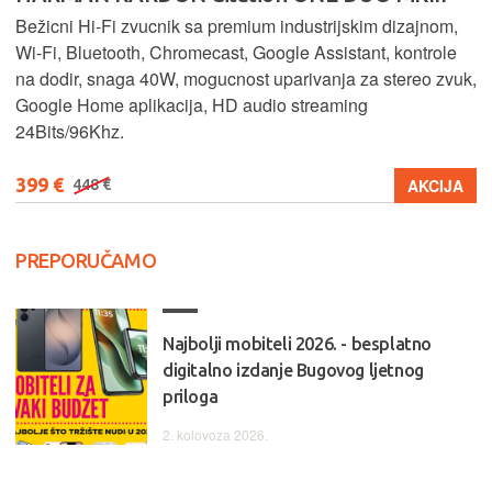
Bežicni Hi-Fi zvucnik sa premium industrijskim dizajnom,
Wi-Fi, Bluetooth, Chromecast, Google Assistant, kontrole
na dodir, snaga 40W, mogucnost uparivanja za stereo zvuk,
Google Home aplikacija, HD audio streaming
24Bits/96Khz.
399 €
AKCIJA
448 €
PREPORUČAMO
Najbolji mobiteli 2026. - besplatno
digitalno izdanje Bugovog ljetnog
priloga
2. kolovoza 2026.