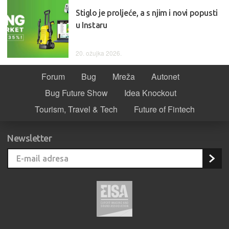
Stiglo je proljeće, a s njim i novi popusti
u Instaru
20. ožujka 2026.
Forum
Bug
Mreža
Autonet
Bug Future Show
Idea Knockout
Tourism, Travel & Tech
Future of Fintech
Newsletter