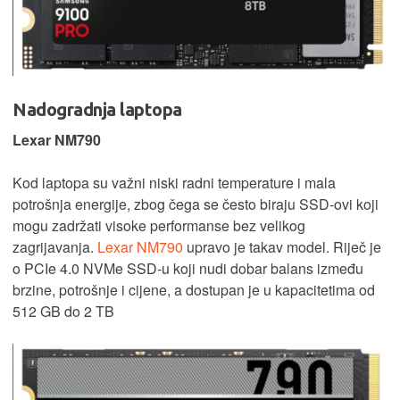
Nadogradnja laptopa
Lexar NM790
Kod laptopa su važni niski radni temperature i mala
potrošnja energije, zbog čega se često biraju SSD-ovi koji
mogu zadržati visoke performanse bez velikog
zagrijavanja.
Lexar NM790
upravo je takav model. Riječ je
o PCIe 4.0 NVMe SSD-u koji nudi dobar balans između
brzine, potrošnje i cijene, a dostupan je u kapacitetima od
512 GB do 2 TB