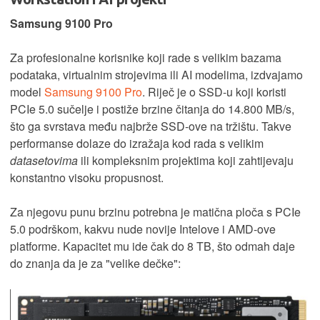
Samsung 9100 Pro
Za profesionalne korisnike koji rade s velikim bazama
podataka, virtualnim strojevima ili AI modelima, izdvajamo
model
Samsung 9100 Pro
. Riječ je o SSD-u koji koristi
PCIe 5.0 sučelje i postiže brzine čitanja do 14.800 MB/s,
što ga svrstava među najbrže SSD-ove na tržištu. Takve
performanse dolaze do izražaja kod rada s velikim
datasetovima
ili kompleksnim projektima koji zahtijevaju
konstantno visoku propusnost.
Za njegovu punu brzinu potrebna je matična ploča s PCIe
5.0 podrškom, kakvu nude novije Intelove i AMD-ove
platforme. Kapacitet mu ide čak do 8 TB, što odmah daje
do znanja da je za "velike dečke":