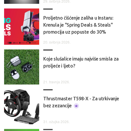
29. svibnja 2026.
Proljetno čišćenje zaliha u Instaru:
Krenula je "Spring Deals & Steals"
promocija uz popuste do 30%
20. svibnja 2026.
Koje slušalice imaju najviše smisla za
proljeće i ljeto?
21. travnja 2026.
Thrustmaster T598-X - Za utrkivanje
bez zezancije
31. ožujka 2026.