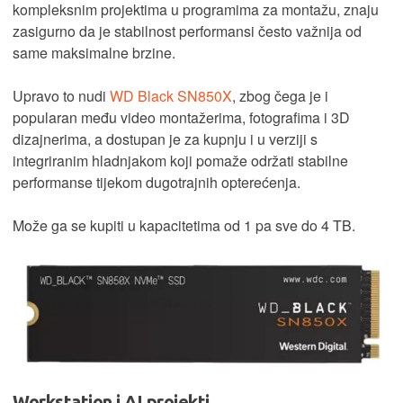
kompleksnim projektima u programima za montažu, znaju
zasigurno da je stabilnost performansi često važnija od
same maksimalne brzine.
Upravo to nudi
WD Black SN850X
, zbog čega je i
popularan među video montažerima, fotografima i 3D
dizajnerima, a dostupan je za kupnju i u verziji s
integriranim hladnjakom koji pomaže održati stabilne
performanse tijekom dugotrajnih opterećenja.
Može ga se kupiti u kapacitetima od 1 pa sve do 4 TB.
Workstation i AI projekti