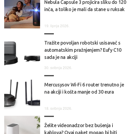
Nebula Capsule 3 projicira sliku do 120
inča, a toliko je mali da stane u ruksak
19. lipnja 2026.
Tražite povoljan robotski usisavač s
automatskim pražnjenjem? Eufy C10
sada je na akciji
30. svibnja 2026.
Mercusysov Wi-Fi 6 router trenutno je
na akciji i košta manje od 30 eura
18. svibnja 2026.
Želite videonadzor bez bušenja i
kablova? Ovaj paket mogao bi biti