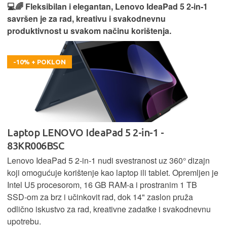
💻🌈 Fleksibilan i elegantan, Lenovo IdeaPad 5 2‑in‑1
savršen je za rad, kreativu i svakodnevnu
produktivnost u svakom načinu korištenja.
-10% + POKLON
Laptop LENOVO IdeaPad 5 2-in-1 -
83KR006BSC
Lenovo IdeaPad 5 2‑in‑1 nudi svestranost uz 360° dizajn
koji omogućuje korištenje kao laptop ili tablet. Opremljen je
Intel U5 procesorom, 16 GB RAM-a i prostranim 1 TB
SSD‑om za brz i učinkovit rad, dok 14" zaslon pruža
odlično iskustvo za rad, kreativne zadatke i svakodnevnu
upotrebu.