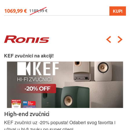
1069,99 €
KUPI
1189,99 €
KEF zvučnici na akciji!
High-end zvučnici
KEF zvučnici uz -20% popusta! Odaberi svog favorita i
uživaj u hi-fi zvuku po super cijeni.