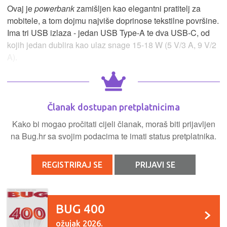
Ovaj je
powerbank
zamišljen kao elegantni pratitelj za
mobitele, a tom dojmu najviše doprinose tekstilne površine.
Ima tri USB izlaza - jedan USB Type-A te dva USB-C, od
kojih jedan dublira kao ulaz snage 15-18 W (5 V/3 A, 9 V/2
A).
Članak dostupan pretplatnicima
Kako bi mogao pročitati cijeli članak, moraš biti prijavljen
na Bug.hr sa svojim podacima te imati status pretplatnika.
REGISTRIRAJ SE
PRIJAVI SE
BUG 400
ožujak 2026.