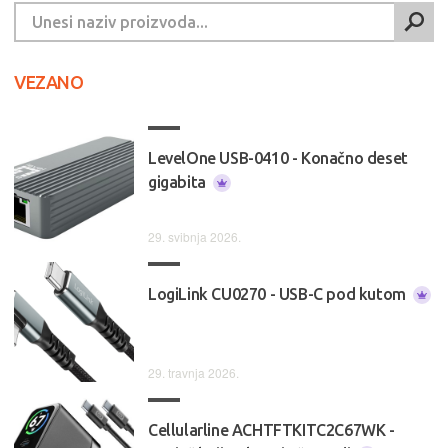
VEZANO
LevelOne USB-0410 - Konačno deset
gigabita
29. svibnja 2026.
LogiLink CU0270 - USB-C pod kutom
29. travnja 2026.
Cellularline ACHTFTKITC2C67WK -