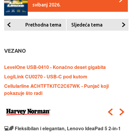
svibanj 2026.
Prethodna tema
Sljedeća tema
VEZANO
LevelOne USB-0410 - Konačno deset gigabita
LogiLink CU0270 - USB-C pod kutom
Cellularline ACHTFTKITC2C67WK - Punjač koji
pokazuje što radi
💻🌈 Fleksibilan i elegantan, Lenovo IdeaPad 5 2‑in‑1