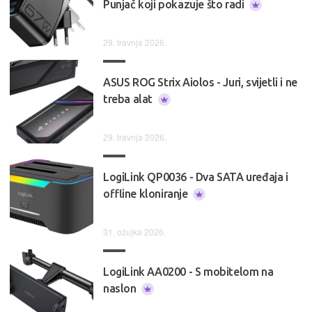
Punjač koji pokazuje što radi
29. travnja 2026.
ASUS ROG Strix Aiolos - Juri, svijetli i ne
treba alat
29. travnja 2026.
LogiLink QP0036 - Dva SATA uređaja i
offline kloniranje
31. ožujka 2026.
LogiLink AA0200 - S mobitelom na
naslon