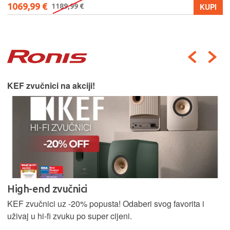
1069,99 €
KUPI
1189,99 €
KEF zvučnici na akciji!
High-end zvučnici
KEF zvučnici uz -20% popusta! Odaberi svog favorita i
uživaj u hi-fi zvuku po super cijeni.