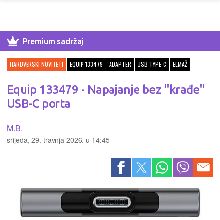
Premium sadržaj
HARDVERSKI NOVITETI
EQUIP 133479
ADAPTER
USB TYPE-C
ELMAŽ
Equip 133479 - Napajanje bez "krađe"
USB-C porta
M.B.
srijeda, 29. travnja 2026. u 14:45