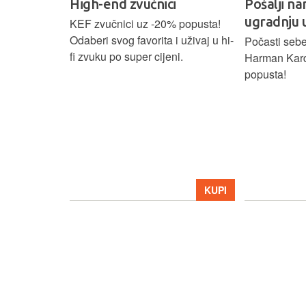
High-end zvučnici
Pošalji na
ugradnju 
našoj Hi-Fi
KEF zvučnici uz -20% popusta!
ajam i
Odaberi svog favorita i uživaj u hi-
Počasti sebe
tijih
fi zvuku po super cijeni.
Harman Kar
ova.
popusta!
KUPI
KUPI