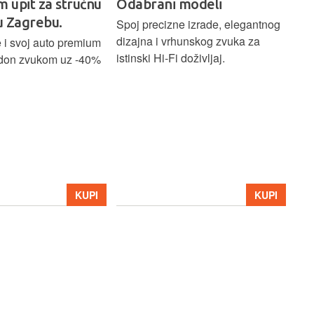
m upit za stručnu
Odabrani modeli
H
u Zagrebu.
Ci
Spoj precizne izrade, elegantnog
dizajna i vrhunskog zvuka za
 i svoj auto premium
Bež
istinski Hi-Fi doživljaj.
don zvukom uz -40%
ind
Blu
Ass
sna
upa
Hom
str
39
KUPI
KUPI