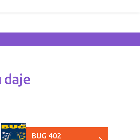
 daje
BUG 402