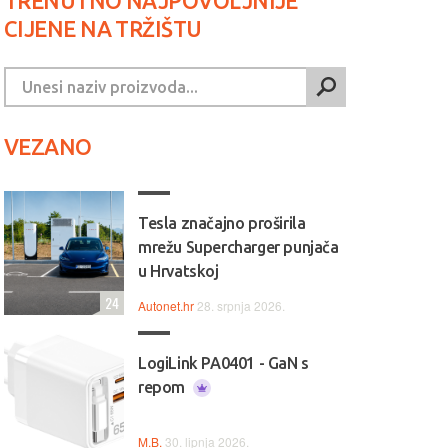
TRENUTNO NAJPOVOLJNIJE
CIJENE NA TRŽIŠTU
VEZANO
Tesla značajno proširila
mrežu Supercharger punjača
u Hrvatskoj
24
Autonet.hr
28. srpnja 2026.
LogiLink PA0401 - GaN s
repom
M.B.
30. lipnja 2026.