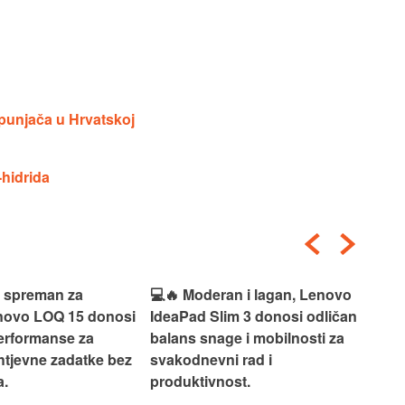
punjača u Hrvatskoj
-hidrida
i spreman za
💻🔥 Moderan i lagan, Lenovo
💻✨
enovo LOQ 15 donosi
IdeaPad Slim 3 donosi odličan
pra
erformanse za
balans snage i mobilnosti za
ide
htjevne zadatke bez
svakodnevni rad i
rad
.
produktivnost.
kor