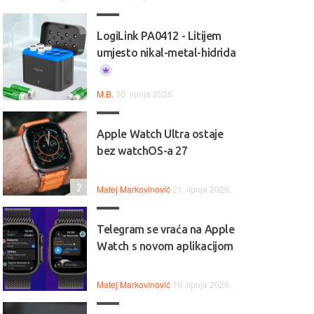
LogiLink PA0412 - Litijem
umjesto nikal-metal-hidrida
M.B.
30. lipnja 2026.
Apple Watch Ultra ostaje
bez watchOS-a 27
2
Matej Markovinović
21. lipnja 2026.
 Jednostavan, pouzdan i
💻💼 Svestran i pouzdan, HP
Telegram se vraća na Apple
ktičan, Lenovo IdeaPad 1
idealan je izbor za svakodne
Watch s novom aplikacijom
alan je izbor za svakodnevni
rad, učenje i multimediju.
, učenje i bezbrižno
Matej Markovinović
10. lipnja 2026.
ištenje.