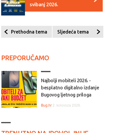
svibanj 2026.
Prethodna tema
Sljedeća tema
PREPORUČAMO
Najbolji mobiteli 2026. -
besplatno digitalno izdanje
Bugovog ljetnog priloga
Bug.hr
2. kolovoza 2026.