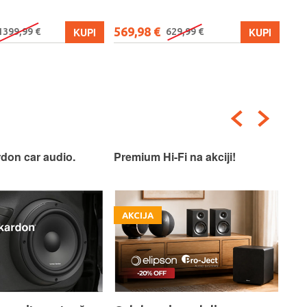
569,98 €
579
KUPI
KUPI
1399,99 €
629,99 €
don car audio.
Premium Hi-Fi na akciji!
Pre
AKCIJA
A