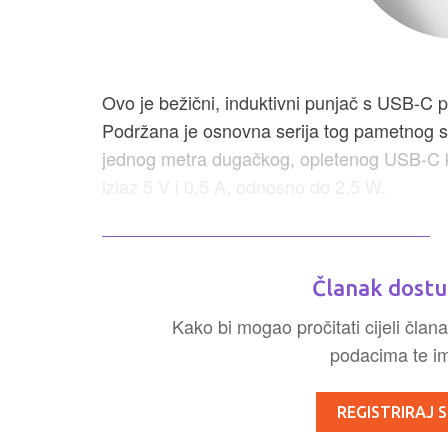
Ovo je bežični, induktivni punjač s USB-C 
Podržana je osnovna serija tog pametnog sat
jednog metra dugačkog, opletenog USB-C ka
izlaz 5 V i 0,5 A, odnosno do 2,5 W.
Članak dostu
Kako bi mogao pročitati cijeli člana
podacima te ima
REGISTRIRAJ S