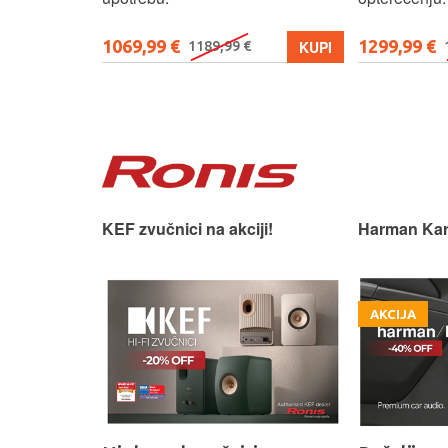
1069,99 €
1299,99 €
KUPI
KUPI
1189,99 €
 slušaonicu.
KEF zvučnici na akciji!
Harman Kar
AKCIJA