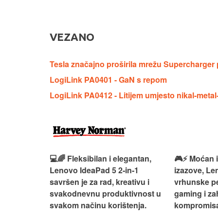
VEZANO
Tesla značajno proširila mrežu Supercharger 
LogiLink PA0401 - GaN s repom
LogiLink PA0412 - Litijem umjesto nikal-metal
 – premium
💻🌈 Fleksibilan i elegantan,
🎮⚡ Moćan 
ija i
Lenovo IdeaPad 5 2‑in‑1
izazove, L
e za rad i
savršen je za rad, kreativu i
vrhunske p
omisa!
svakodnevnu produktivnost u
gaming i za
svakom načinu korištenja.
kompromisa