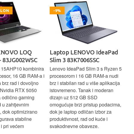
OKLON
-9%
LENOVO LOQ
Laptop LENOVO IdeaPad
La
- 83JG002WSC
Slim 3 83K7006SSC
1 
 15AHP10 kombinira
Lenovo IdeaPad Slim 3 s Ryzen 5
Len
cesor, 16 GB RAM-a i
procesorom i 16 GB RAM-a nudi
pou
brz rad i dovoljno
brz i stabilan rad u više aplikacija
sva
z Nvidia RTX 5050
istovremeno. Tanak i moderan
Ryz
a odlično gaming
dizajn uz 512 GB SSD
brz
ad u zahtjevnim
omogućuje brzi pristup podacima,
pru
, dok optimizirano
dok je laptop odličan izbor za
pre
gurava stabilne
produktivnost, rad od kuće i
jed
i pri većem
svakodnevne obaveze.
lap
osn