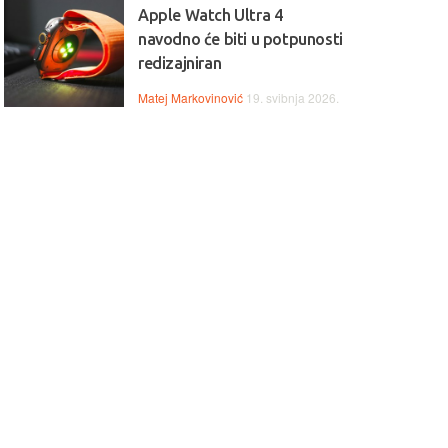
Apple Watch Ultra 4
navodno će biti u potpunosti
redizajniran
Matej Markovinović
19. svibnja 2026.
ptop LENOVO Ideapad
Laptop HP 15-fc0277nm 
- 82VG00V5SC
CZ9C6EA
ovo IdeaPad 1 donosi
HP 15 kombinira AMD Ryzen 
zdane performanse za
procesor, 16 GB RAM-a i 512
kodnevne zadatke uz AMD
SSD za brz i učinkovit rad. 15,
en 3 procesor, 16 GB RAM-a i
zaslon pruža ugodno iskustvo
i 512 GB SSD. 15,6" zaslon
korištenja, dok pouzdan dizajn
ža ugodno iskustvo rada i
čini ovaj laptop odličnim izbor
glednosti, dok lagan i
za svakodnevne zadatke, učenj
nostavan dizajn čini ovaj
multimediju.
top idealnim za učenje, posao i
ovnu multimediju.