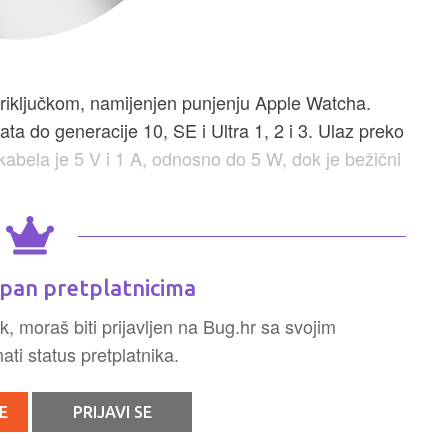
priključkom, namijenjen punjenju Apple Watcha.
a do generacije 10, SE i Ultra 1, 2 i 3. Ulaz preko
bela je 5 V i 1 A, odnosno do 5 W, dok je bežični
pan pretplatnicima
k, moraš biti prijavljen na Bug.hr sa svojim
ti status pretplatnika.
E
PRIJAVI SE