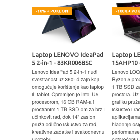
-10% + POKLON
-100 € + P
oga 9 -
Laptop LENOVO IdeaPad
Laptop 
5 2-in-1 - 83KR006BSC
15AHP10 
ažan Intel
Lenovo IdeaPad 5 2‑in‑1 nudi
Lenovo LOQ
RAM-a i 1 TB
svestranost uz 360° dizajn koji
Ryzen 5 pro
 rad, uz 14"
omogućuje korištenje kao laptop
1 TB SSD za 
u‑1 dizajn
ili tablet. Opremljen je Intel U5
prostora. U
enje kao
procesorom, 16 GB RAM-a i
grafiku pruž
aksimalnu
prostranim 1 TB SSD‑om za brz i
iskustvo i r
ost.
učinkovit rad, dok 14" zaslon
aplikacijama
pruža odlično iskustvo za rad,
hlađenje osi
kreativne zadatke i svakodnevnu
performanse 
upotrebu.
opterećenju.