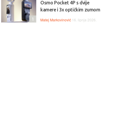
Osmo Pocket 4P s dvije
kamere i 3x optičkim zumom
1
Matej Markovinović
16. lipnja 2026.