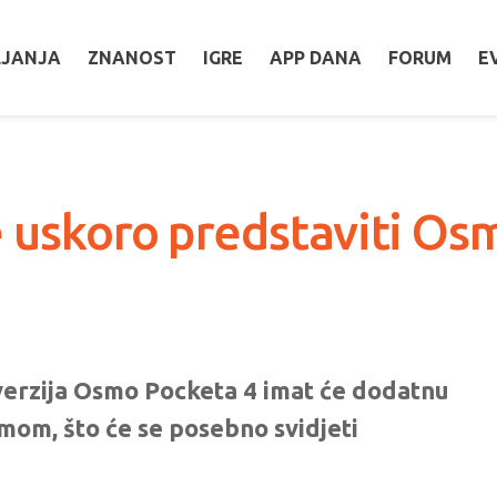
LJANJA
ZNANOST
IGRE
APP DANA
FORUM
E
e uskoro predstaviti Os
 verzija Osmo Pocketa 4 imat će dodatnu
mom, što će se posebno svidjeti