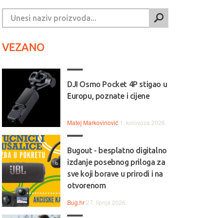
VEZANO
DJI Osmo Pocket 4P stigao u
Europu, poznate i cijene
Matej Markovinović
1. kolovoza 2026.
Bugout - besplatno digitalno
izdanje posebnog priloga za
sve koji borave u prirodi i na
otvorenom
Bug.hr
27. lipnja 2026.