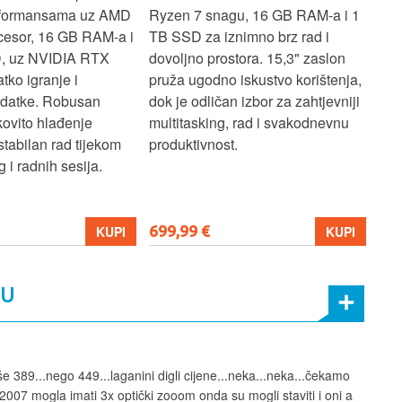
rformansama uz AMD
Ryzen 7 snagu, 16 GB RAM-a i 1
U7 
cesor, 16 GB RAM-a i
TB SSD za iznimno brz rad i
SSD
, uz NVIDIA RTX
dovoljno prostora. 15,3" zaslon
zasl
atko igranje i
pruža ugodno iskustvo korištenja,
koj
adatke. Robusan
dok je odličan izbor za zahtjevniji
lap
kovito hlađenje
multitasking, rad i svakodnevnu
pro
stabilan rad tijekom
produktivnost.
 i radnih sesija.
699,99 €
206
KUPI
KUPI
MU
še 389...nego 449...laganini digli cijene...neka...neka...čekamo
 2007 mogla imati 3x optički zooom onda su mogli staviti i oni a