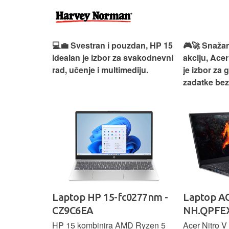
ouzdan i
💻💼 Svestran i pouzdan, HP 15
🎮🚀 Snažan
deaPad 1
idealan je izbor za svakodnevni
akciju, Acer
svakodnevni
rad, učenje i multimediju.
je izbor za 
žno
zadatke be
Ideapad
Laptop HP 15-fc0277nm -
Laptop AC
CZ9C6EA
NH.QPFEX
nosi
HP 15 kombinira AMD Ryzen 5
Acer Nitro V 