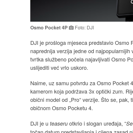
Osmo Pocket 4P
Foto: DJI
DJI je prošloga mjeseca predstavio Osmo Po
naprednija verzija jedne od najpopularnijih
tvrtka službeno počela najavljivati Osmo Po
uslijediti već vrlo uskoro.
Naime, uz samu potvrdu za Osmo Pocket 4P, 
kamerom koja podržava 3x optički zum. Riječ
obični model od „Pro“ verzije. Što se, pak, t
običnom Osmo Pocketu 4.
DJI je u
otkrio i slogan uređaja, “
teaseru
Se
točan datum predstavljanja i cijena zasad n