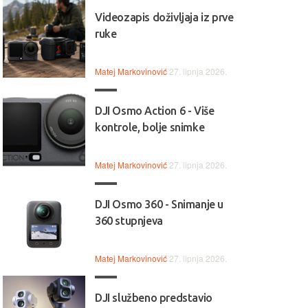
Videozapis doživljaja iz prve
ruke
Matej Markovinović
27. lipnja 2026.
DJI Osmo Action 6 - Više
kontrole, bolje snimke
Matej Markovinović
27. lipnja 2026.
DJI Osmo 360 - Snimanje u
360 stupnjeva
Matej Markovinović
27. lipnja 2026.
DJI službeno predstavio