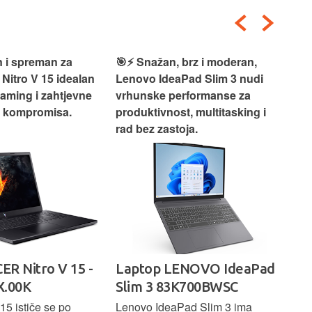
 i spreman za
🎯⚡ Snažan, brz i moderan,
💻
 Nitro V 15 idealan
Lenovo IdeaPad Slim 3 nudi
2‑i
gaming i zahtjevne
vrhunske performanse za
vrh
z kompromisa.
produktivnost, multitasking i
uži
rad bez zastoja.
-
ER Nitro V 15 -
Laptop LENOVO IdeaPad
La
.00K
Slim 3 83K700BWSC
83
15 ističe se po
Lenovo IdeaPad Slim 3 ima
Len