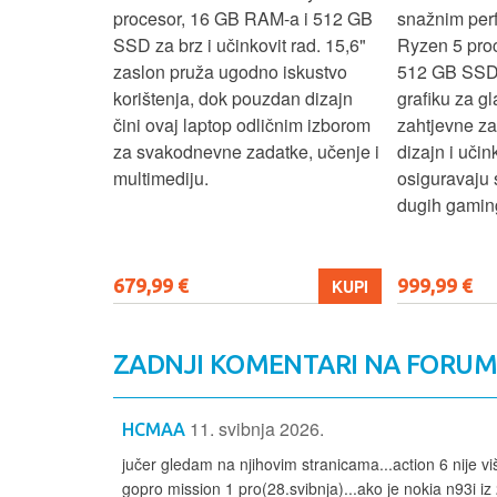
e za
procesor, 16 GB RAM-a i 512 GB
snažnim pe
e uz AMD
SSD za brz i učinkovit rad. 15,6"
Ryzen 5 pro
6 GB RAM-a i
zaslon pruža ugodno iskustvo
512 GB SSD
6" zaslon
korištenja, dok pouzdan dizajn
grafiku za gl
 rada i
čini ovaj laptop odličnim izborom
zahtjevne z
n i
za svakodnevne zadatke, učenje i
dizajn i učin
ni ovaj
multimediju.
osiguravaju 
enje, posao i
dugih gaming
679,99 €
999,99 €
KUPI
KUPI
ZADNJI KOMENTARI NA FORU
11. svibnja 2026.
HCMAA
jučer gledam na njihovim stranicama...action 6 nije vi
gopro mission 1 pro(28.svibnja)...ako je nokia n93i iz