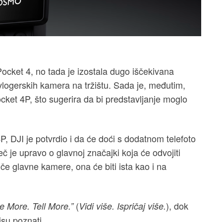
cket 4, no tada je izostala dugo iščekivana
 vlogerskih kamera na tržištu. Sada je, međutim,
cket 4P, što sugerira da bi predstavljanje moglo
DJI je potvrdio i da će doći s dodatnom telefoto
 je upravo o glavnoj značajki koja će odvojiti
iče glavne kamere, ona će biti ista kao i na
(
), dok
e More. Tell More.”
Vidi više. Ispričaj više.
isu poznati.