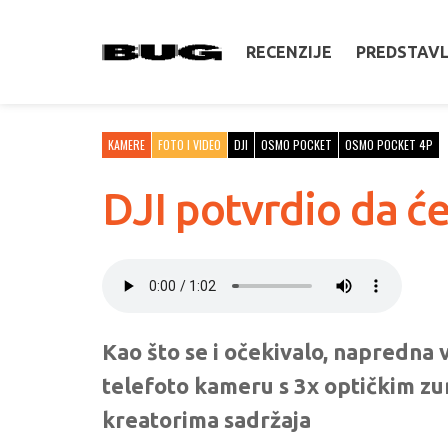
RECENZIJE
PREDSTAV
KAMERE
FOTO I VIDEO
DJI
OSMO POCKET
OSMO POCKET 4P
DJI potvrdio da ć
Kao što se i očekivalo, napredna
telefoto kameru s 3x optičkim zu
kreatorima sadržaja