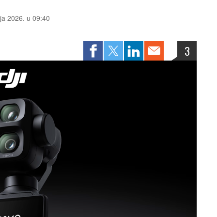
nja 2026. u 09:40
3