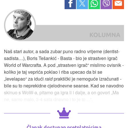
Naš stari autor, a sada zubar puno radno vrijeme (dentist-
sadista…), Boris Tešankić - Basta - bio je strastven igrač
World of Warcrafta. A pod „strastven igrač“ mislimo ovisnik -
koliko je taj veprića poklao i riba upecao da bi se
„levelapao“ za idući
raid
praktički je nemoguće izračunati -
bile su to neprekidne cjelodnevne seanse. Kad se navodno
skinuo s WoW-a, pitamo ga igra li i dalje, a on govori „Ma
ne, samo malo, 3-4 sata dnevno i to je to…“.
Članak dostupan pretplatnicima