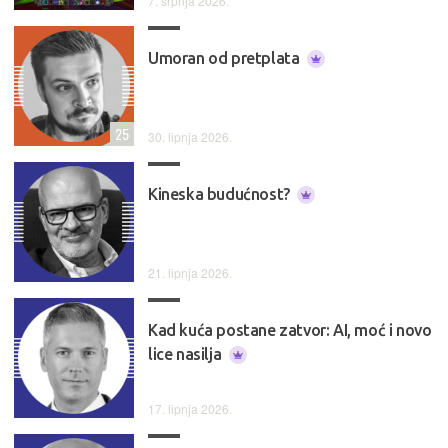
7. srpnja 2026.
Umoran od pretplata
25
30. lipnja 2026.
Kineska budućnost?
21. lipnja 2026.
Kad kuća postane zatvor: AI, moć i novo
lice nasilja
17. lipnja 2026.