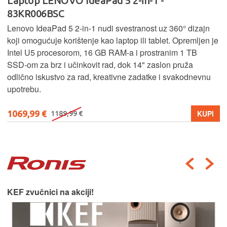
Laptop LENOVO IdeaPad 5 2-in-1 -
83KR006BSC
Lenovo IdeaPad 5 2‑in‑1 nudi svestranost uz 360° dizajn
koji omogućuje korištenje kao laptop ili tablet. Opremljen je
Intel U5 procesorom, 16 GB RAM-a i prostranim 1 TB
SSD‑om za brz i učinkovit rad, dok 14" zaslon pruža
odlično iskustvo za rad, kreativne zadatke i svakodnevnu
upotrebu.
1069,99 €
KUPI
1189,99 €
KEF zvučnici na akciji!