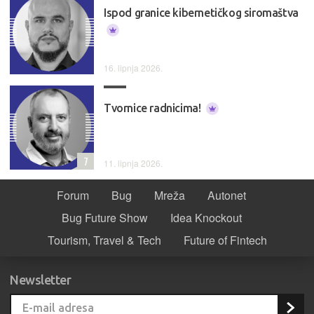
Ispod granice kibernetičkog siromaštva
16. lipnja 2026.
Tvornice radnicima!
7
11. lipnja 2026.
Forum
Bug
Mreža
Autonet
Bug Future Show
Idea Knockout
Tourism, Travel & Tech
Future of Fintech
Newsletter