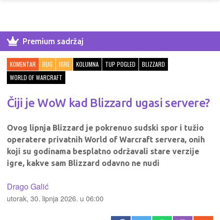
Premium sadržaj
KOMENTAR
BUG
IGRE
KOLUMNA
TUP POGLED
BLIZZARD
WORLD OF WARCRAFT
Čiji je WoW kad Blizzard ugasi servere?
Ovog lipnja Blizzard je pokrenuo sudski spor i tužio
operatere privatnih World of Warcraft servera, onih
koji su godinama besplatno održavali stare verzije
igre, kakve sam Blizzard odavno ne nudi
Drago Galić
utorak, 30. lipnja 2026. u 06:00