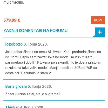
multimediju.
579,99 €
KUPI
ZADNJI KOMENTARI NA FORUMU
6. lipnja 2026.
jozobozo
Jako dobar članak na temu AI. Hvala! Kao i prethodni članci na
istu temu.Uspio sam zavrtiti lokalno model sa 235 milijardi
parametara i dobiti 18 tokena po sekundi, i to je dosta pristojan
rezultat za tako veliki model. Manji modeli od 30B do 70B su
dosta brži.Računalo je staro 2...
5. lipnja 2026.
Boris grozni
Znaci kurcina za ai, sta je s igrama?
4. lipnja 2026.
Thinker