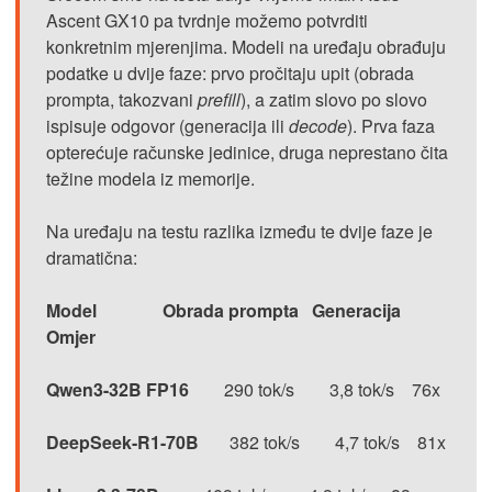
Ascent GX10 pa tvrdnje možemo potvrditi
konkretnim mjerenjima. Modeli na uređaju obrađuju
podatke u dvije faze: prvo pročitaju upit (obrada
prompta, takozvani
prefill
), a zatim slovo po slovo
ispisuje odgovor (generacija ili
decode
). Prva faza
opterećuje računske jedinice, druga neprestano čita
težine modela iz memorije.
Na uređaju na testu razlika između te dvije faze je
dramatična:
Model Obrada prompta Generacija
Omjer
Qwen3-32B FP16
290 tok/s 3,8 tok/s 76x
DeepSeek-R1-70B
382 tok/s 4,7 tok/s 81x