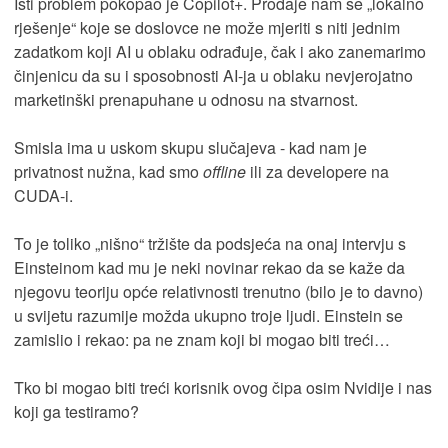
Isti problem pokopao je Copilot+. Prodaje nam se „lokalno
rješenje“ koje se doslovce ne može mjeriti s niti jednim
zadatkom koji AI u oblaku odrađuje, čak i ako zanemarimo
činjenicu da su i sposobnosti AI-ja u oblaku nevjerojatno
marketinški prenapuhane u odnosu na stvarnost.
Smisla ima u uskom skupu slučajeva - kad nam je
privatnost nužna, kad smo
offline
ili za developere na
CUDA-i.
To je toliko „nišno“ tržište da podsjeća na onaj intervju s
Einsteinom kad mu je neki novinar rekao da se kaže da
njegovu teoriju opće relativnosti trenutno (bilo je to davno)
u svijetu razumije možda ukupno troje ljudi. Einstein se
zamislio i rekao: pa ne znam koji bi mogao biti treći…
Tko bi mogao biti treći korisnik ovog čipa osim Nvidije i nas
koji ga testiramo?