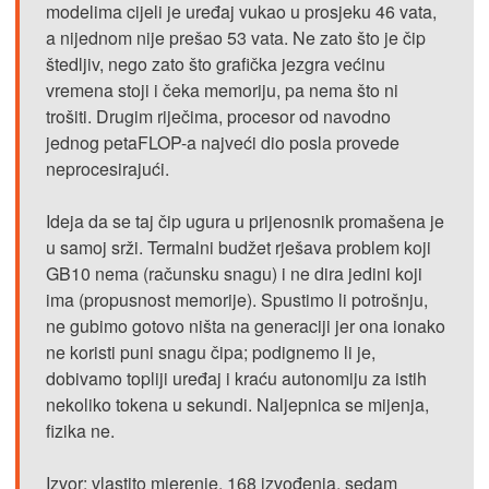
modelima cijeli je uređaj vukao u prosjeku 46 vata,
a nijednom nije prešao 53 vata. Ne zato što je čip
štedljiv, nego zato što grafička jezgra većinu
vremena stoji i čeka memoriju, pa nema što ni
trošiti. Drugim riječima, procesor od navodno
jednog petaFLOP-a najveći dio posla provede
neprocesirajući.
Ideja da se taj čip ugura u prijenosnik promašena je
u samoj srži. Termalni budžet rješava problem koji
GB10 nema (računsku snagu) i ne dira jedini koji
ima (propusnost memorije). Spustimo li potrošnju,
ne gubimo gotovo ništa na generaciji jer ona ionako
ne koristi puni snagu čipa; podignemo li je,
dobivamo topliji uređaj i kraću autonomiju za istih
nekoliko tokena u sekundi. Naljepnica se mijenja,
fizika ne.
Izvor: vlastito mjerenje, 168 izvođenja, sedam