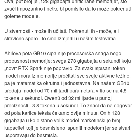
Ovaj put broj je „128 gigabajta unificirane memorije“, što
zvuči impozantno i netko bi pomislio da to može pokrenuti
goleme modele.
U stvarnosti - može ih učitati. Pokrenuti ih - može, ali
stravično sporo - to smo izmjerili u našim testovima.
Ahilova peta GB10 čipa nije procesorska snaga nego
propusnost memorije: svega 273 gigabajta u sekundi koju
„novi“ RTX Spark nije popravio. Za svaki ispisani token
model mora iz memorije pročitati sve svoje aktivne težine,
pa je matematika okrutna i jednostavna. Na našem GB10
uređaju model od 70 milijardi parametara vrtio se na 4,8
tokena u sekundi. Qwen3 od 32 milijarde u punoj
preciznosti - 3,8 tokena u sekundi. To znači da na odgovor
od pola kartice teksta čekamo dvije minute. Onih 128
gigabajta u koje stane velik model marketinški je broj:
kapacitet koji je besmisleno ispuniti modelom jer se stvari
usporavaju do besmisla.