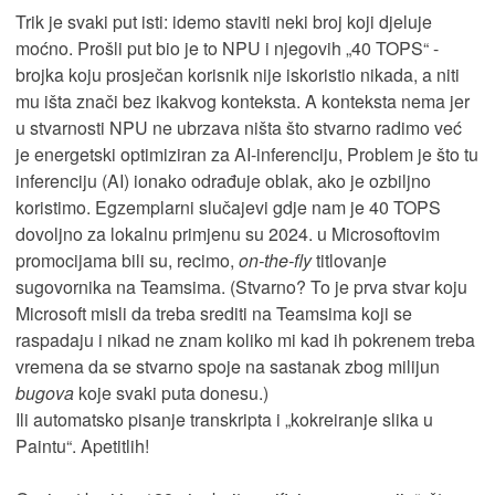
Trik je svaki put isti: idemo staviti neki broj koji djeluje
moćno. Prošli put bio je to NPU i njegovih „40 TOPS“ -
brojka koju prosječan korisnik nije iskoristio nikada, a niti
mu išta znači bez ikakvog konteksta. A konteksta nema jer
u stvarnosti NPU ne ubrzava ništa što stvarno radimo već
je energetski optimiziran za AI-inferenciju, Problem je što tu
inferenciju (AI) ionako odrađuje oblak, ako je ozbiljno
koristimo. Egzemplarni slučajevi gdje nam je 40 TOPS
dovoljno za lokalnu primjenu su 2024. u Microsoftovim
promocijama bili su, recimo,
on-the-fly
titlovanje
sugovornika na Teamsima. (Stvarno? To je prva stvar koju
Microsoft misli da treba srediti na Teamsima koji se
raspadaju i nikad ne znam koliko mi kad ih pokrenem treba
vremena da se stvarno spoje na sastanak zbog milijun
bugova
koje svaki puta donesu.)
Ili automatsko pisanje transkripta i „kokreiranje slika u
Paintu“. Apetitlih!