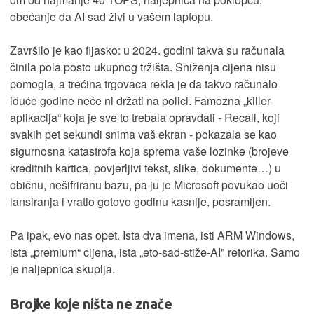
obećanje da AI sad živi u vašem laptopu.
Završilo je kao fijasko: u 2024. godini takva su računala
činila pola posto ukupnog tržišta. Sniženja cijena nisu
pomogla, a trećina trgovaca rekla je da takvo računalo
iduće godine neće ni držati na polici. Famozna „killer-
aplikacija“ koja je sve to trebala opravdati - Recall, koji
svakih pet sekundi snima vaš ekran - pokazala se kao
sigurnosna katastrofa koja sprema vaše lozinke (brojeve
kreditnih kartica, povjerljivi tekst, slike, dokumente…) u
običnu, nešifriranu bazu, pa ju je Microsoft povukao uoči
lansiranja i vratio gotovo godinu kasnije, posramljen.
Pa ipak, evo nas opet. Ista dva imena, isti ARM Windows,
ista „premium“ cijena, ista „eto-sad-stiže-AI" retorika. Samo
je naljepnica skuplja.
Brojke koje ništa ne znače