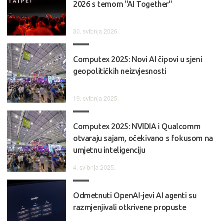
2026 s temom "AI Together"
30. svibnja 2026.
Computex 2025: Novi AI čipovi u sjeni
geopolitičkih neizvjesnosti
19. svibnja 2025.
Computex 2025: NVIDIA i Qualcomm
otvaraju sajam, očekivano s fokusom na
umjetnu inteligenciju
4. svibnja 2025.
Odmetnuti OpenAI-jevi AI agenti su
razmjenjivali otkrivene propuste