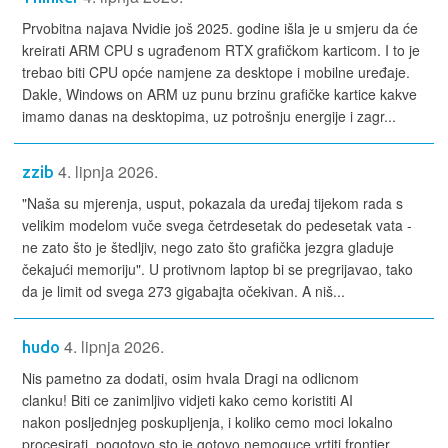
Prvobitna najava Nvidie još 2025. godine išla je u smjeru da će
kreirati ARM CPU s ugrađenom RTX grafičkom karticom. I to je
trebao biti CPU opće namjene za desktope i mobilne uređaje.
Dakle, Windows on ARM uz punu brzinu grafičke kartice kakve
imamo danas na desktopima, uz potrošnju energije i zagr...
4. lipnja 2026.
zzib
"Naša su mjerenja, usput, pokazala da uređaj tijekom rada s
velikim modelom vuče svega četrdesetak do pedesetak vata -
ne zato što je štedljiv, nego zato što grafička jezgra gladuje
čekajući memoriju". U protivnom laptop bi se pregrijavao, tako
da je limit od svega 273 gigabajta očekivan. A niš...
4. lipnja 2026.
hudo
Nis pametno za dodati, osim hvala Dragi na odlicnom
clanku! Biti ce zanimljivo vidjeti kako cemo koristiti AI
nakon posljednjeg poskupljenja, i koliko cemo moci lokalno
procesirati, pogotovo sto je gotovo nemoguce vrtiti frontier