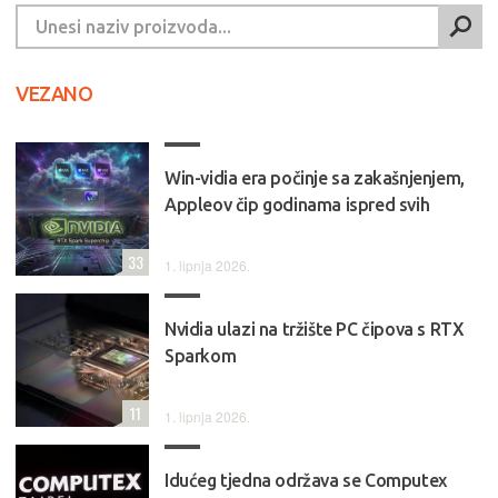
VEZANO
Win-vidia era počinje sa zakašnjenjem,
Appleov čip godinama ispred svih
33
1. lipnja 2026.
Nvidia ulazi na tržište PC čipova s RTX
Sparkom
11
1. lipnja 2026.
Idućeg tjedna održava se ​​​​​​​Computex