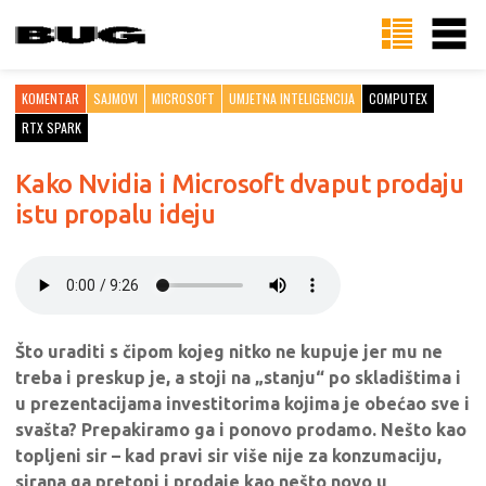
KOMENTAR
SAJMOVI
MICROSOFT
UMJETNA INTELIGENCIJA
COMPUTEX
RTX SPARK
Kako Nvidia i Microsoft dvaput prodaju
istu propalu ideju
Što uraditi s čipom kojeg nitko ne kupuje jer mu ne
treba i preskup je, a stoji na „stanju“ po skladištima i
u prezentacijama investitorima kojima je obećao sve i
svašta? Prepakiramo ga i ponovo prodamo. Nešto kao
topljeni sir – kad pravi sir više nije za konzumaciju,
sirana ga pretopi i prodaje kao nešto novo u