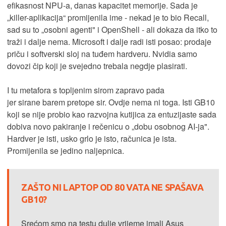
efikasnost NPU-a, danas kapacitet memorije. Sada je
„killer-aplikacija“ promijenila ime - nekad je to bio Recall,
sad su to „osobni agenti" i OpenShell - ali dokaza da itko to
traži i dalje nema. Microsoft i dalje radi isti posao: prodaje
priču i softverski sloj na tuđem hardveru. Nvidia samo
dovozi čip koji je svejedno trebala negdje plasirati.
I tu metafora s topljenim sirom zapravo pada
jer sirane barem pretope sir. Ovdje nema ni toga. Isti GB10
koji se nije probio kao razvojna kutijica za entuzijaste sada
dobiva novo pakiranje i rečenicu o „dobu osobnog AI-ja".
Hardver je isti, usko grlo je isto, računica je ista.
Promijenila se jedino naljepnica.
ZAŠTO NI LAPTOP OD 80 VATA NE SPAŠAVA
GB10?
Srećom smo na testu dulje vrijeme imali Asus