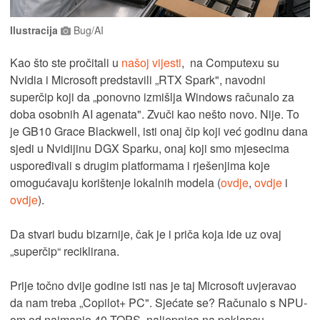
Ilustracija
Bug/AI
Kao što ste pročitali u
našoj vijesti
, na Computexu su
Nvidia i Microsoft predstavili „RTX Spark", navodni
superčip koji da „ponovno izmišlja Windows računalo za
doba osobnih AI agenata". Zvuči kao nešto novo. Nije. To
je GB10 Grace Blackwell, isti onaj čip koji već godinu dana
sjedi u Nvidijinu DGX Sparku, onaj koji smo mjesecima
uspoređivali s drugim platformama i rješenjima koje
omogućavaju korištenje lokalnih modela (
ovdje
,
ovdje
i
ovdje
).
Da stvari budu bizarnije, čak je i priča koja ide uz ovaj
„superčip“ reciklirana.
Prije točno dvije godine isti nas je taj Microsoft uvjeravao
da nam treba „Copilot+ PC". Sjećate se? Računalo s NPU-
om od najmanje 40 TOPS, naljepnica na poklopcu,