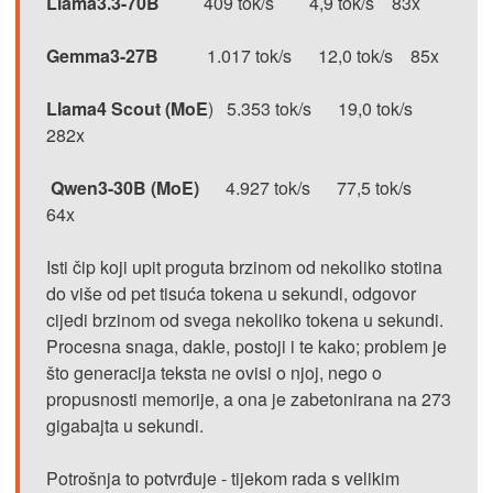
Llama3.3-70B
409 tok/s 4,9 tok/s 83x
Gemma3-27B
1.017 tok/s 12,0 tok/s 85x
Llama4 Scout (MoE
) 5.353 tok/s 19,0 tok/s
282x
Qwen3-30B (MoE)
4.927 tok/s 77,5 tok/s
64x
Isti čip koji upit proguta brzinom od nekoliko stotina
do više od pet tisuća tokena u sekundi, odgovor
cijedi brzinom od svega nekoliko tokena u sekundi.
Procesna snaga, dakle, postoji i te kako; problem je
što generacija teksta ne ovisi o njoj, nego o
propusnosti memorije, a ona je zabetonirana na 273
gigabajta u sekundi.
Potrošnja to potvrđuje - tijekom rada s velikim