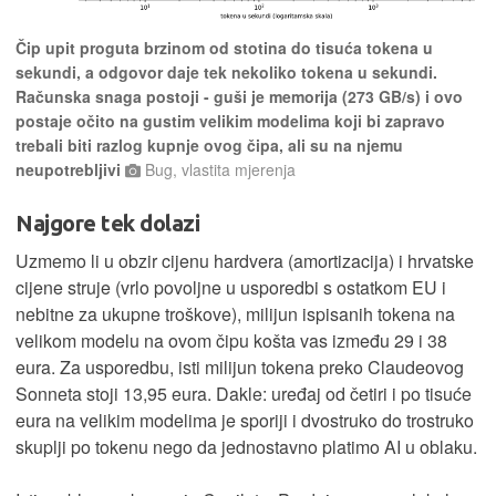
Čip upit proguta brzinom od stotina do tisuća tokena u
sekundi, a odgovor daje tek nekoliko tokena u sekundi.
Računska snaga postoji - guši je memorija (273 GB/s) i ovo
postaje očito na gustim velikim modelima koji bi zapravo
trebali biti razlog kupnje ovog čipa, ali su na njemu
neupotrebljivi
Bug, vlastita mjerenja
Najgore tek dolazi
Uzmemo li u obzir cijenu hardvera (amortizacija) i hrvatske
cijene struje (vrlo povoljne u usporedbi s ostatkom EU i
nebitne za ukupne troškove), milijun ispisanih tokena na
velikom modelu na ovom čipu košta vas između 29 i 38
eura. Za usporedbu, isti milijun tokena preko Claudeovog
Sonneta stoji 13,95 eura. Dakle: uređaj od četiri i po tisuće
eura na velikim modelima je sporiji i dvostruko do trostruko
skuplji po tokenu nego da jednostavno platimo AI u oblaku.