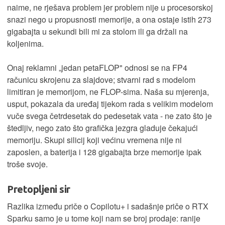
naime, ne rješava problem jer problem nije u procesorskoj
snazi nego u propusnosti memorije, a ona ostaje istih 273
gigabajta u sekundi bili mi za stolom ili ga držali na
koljenima.
Onaj reklamni „jedan petaFLOP" odnosi se na FP4
računicu skrojenu za slajdove; stvarni rad s modelom
limitiran je memorijom, ne FLOP-sima. Naša su mjerenja,
usput, pokazala da uređaj tijekom rada s velikim modelom
vuče svega četrdesetak do pedesetak vata - ne zato što je
štedljiv, nego zato što grafička jezgra gladuje čekajući
memoriju. Skupi silicij koji većinu vremena nije ni
zaposlen, a baterija i 128 gigabajta brze memorije ipak
troše svoje.
Pretopljeni sir
Razlika između priče o Copilotu+ i sadašnje priče o RTX
Sparku samo je u tome koji nam se broj prodaje: ranije