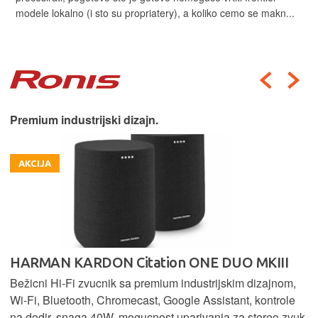
modele lokalno (i sto su propriatery), a koliko cemo se makn...
Premium industrijski dizajn.
AKCIJA
HARMAN KARDON Citation ONE DUO MKIII
Bežicni Hi-Fi zvucnik sa premium industrijskim dizajnom,
Wi-Fi, Bluetooth, Chromecast, Google Assistant, kontrole
na dodir, snaga 40W, mogucnost uparivanja za stereo zvuk,