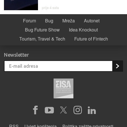
prije 4 sata
Forum
Bug
Mreža
Autonet
Bug Future Show
Idea Knockout
Tourism, Travel & Tech
Future of Fintech
Newsletter
RSS
Uvjeti korištenja
Politika zaštite privatnosti