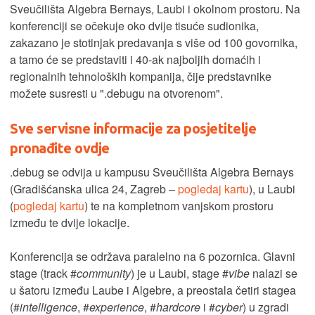
Sveučilišta Algebra Bernays, Laubi i okolnom prostoru. Na
konferenciji se očekuje oko dvije tisuće sudionika,
zakazano je stotinjak predavanja s više od 100 govornika,
a tamo će se predstaviti i 40-ak najboljih domaćih i
regionalnih tehnoloških kompanija, čije predstavnike
možete susresti u ".debugu na otvorenom".
Sve servisne informacije za posjetitelje
pronađite ovdje
.debug se odvija u kampusu Sveučilišta Algebra Bernays
(Gradišćanska ulica 24, Zagreb –
pogledaj kartu
), u Laubi
(
pogledaj kartu
) te na kompletnom vanjskom prostoru
između te dvije lokacije.
Konferencija se održava paralelno na 6 pozornica. Glavni
stage (track #
community
) je u Laubi, stage #
vibe
nalazi se
u šatoru između Laube i Algebre, a preostala četiri stagea
(#
intelligence
, #
experience
, #
hardcore
i #
cyber
) u zgradi