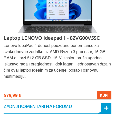
Laptop LENOVO Ideapad 1 - 82VG00V5SC
Lenovo IdeaPad 1 donosi pouzdane performanse za
svakodnevne zadatke uz AMD Ryzen 3 procesor, 16 GB
RAM-a i brzi 512 GB SSD. 15,6" zaslon pruža ugodno
iskustvo rada i preglednosti, dok lagan i jednostavan dizajn
čini ovaj laptop idealnim za učenje, posao i osnovnu
multimediju.
579,99 €
KUPI
ZADNJI KOMENTARI NA FORUMU