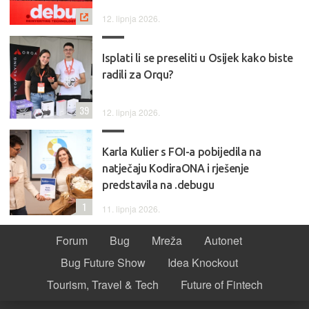
12. lipnja 2026.
Isplati li se preseliti u Osijek kako biste
radili za Orqu?
39
12. lipnja 2026.
Karla Kulier s FOI-a pobijedila na
natječaju KodiraONA i rješenje
predstavila na .debugu
1
11. lipnja 2026.
Forum
Bug
Mreža
Autonet
Bug Future Show
Idea Knockout
Tourism, Travel & Tech
Future of Fintech