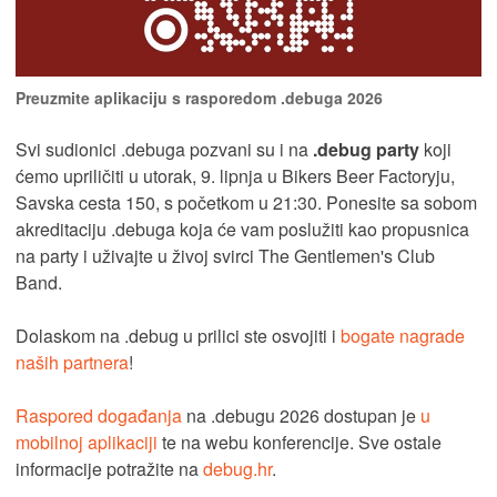
Preuzmite aplikaciju s rasporedom .debuga 2026
Svi sudionici .debuga pozvani su i na
.debug party
koji
ćemo upriličiti u utorak, 9. lipnja u Bikers Beer Factoryju,
Savska cesta 150, s početkom u 21:30. Ponesite sa sobom
akreditaciju .debuga koja će vam poslužiti kao propusnica
na party i uživajte u živoj svirci The Gentlemen's Club
Band.
Dolaskom na .debug u prilici ste osvojiti i
bogate nagrade
naših partnera
!
Raspored događanja
na .debugu 2026 dostupan je
u
mobilnoj aplikaciji
te na webu konferencije. Sve ostale
informacije potražite na
debug.hr
.