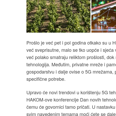
Prošlo je već pet i pol godina otkako su u
već sveprisutne, malo se tko uopće i sjeća
već polako smatraju reliktom prošlosti, dok 
tehnologija. Međutim, privatne mreže i pam
gospodarstvu i dalje ovise o 5G mrežama, 
specifične potrebe.
Upravo će novi trendovi u korištenju 5G teh
HAKOM-ove konferencije Dan novih tehnologi
čemu će govornici tamo pričati. U nastavk
svim navedenim temama moći ćete se daleko 