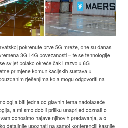
 Hrvatskoj pokrenute prve 5G mreže, one su danas
 vremena 3G i 4G povezanosti – te se tehnologije
se svijet polako okreće čak i razvoju 6G
etne primjene komunikacijskih sustava u
pouzdanim rješenjima koja mogu odgovoriti na
nologija biti jedna od glavnih tema nadolazeće
ja, a mi smo dobili priliku unaprijed doznati o
u vam donosimo najave njihovih predavanja, a o
detaljnije upoznati na samoj konferenciji kasnije