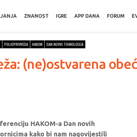
LJANJA
ZNANOST
IGRE
APP DANA
FORUM
E
G
POLJOPRIVREDA
HAKOM
DAN NOVIH TEHNOLOGIJA
ža: (ne)ostvarena obeća
ferenciju HAKOM-a Dan novih
ornicima kako bi nam nagovijestili