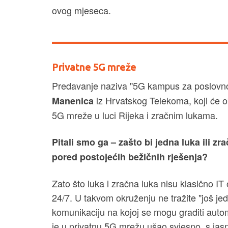
ovog mjeseca.
Privatne 5G mreže
Predavanje naziva "5G kampus za poslovno 
iz Hrvatskog Telekoma, koji će o
Manenica
5G mreže u luci Rijeka i zračnim lukama.
Pitali smo ga – zašto bi jedna luka ili z
pored postojećih bežičnih rješenja?
Zato što luka i zračna luka nisu klasično IT 
24/7. U takvom okruženju ne tražite "još je
komunikaciju na kojoj se mogu graditi automa
je u privatnu 5G mrežu ušao svjesno, s jasni