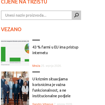
CIJENE NA TRŽIŠTU
VEZANO
43 % farmi u EU ima pristup
internetu
Mreža
25. srpnja 2026.
U kriznim situacijama
korisnicima je važna
funkcionalnost, a ne
institucionalne podjele
Sandro Vrbanus
7. srpnja 2026.