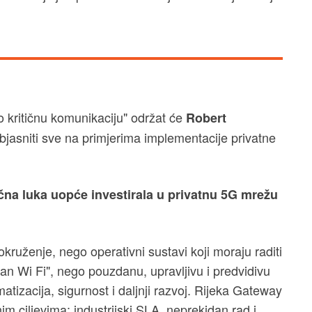
kritičnu komunikaciju" održat će
Robert
bjasniti sve na primjerima implementacije privatne
račna luka uopće investirala u privatnu 5G mrežu
okruženje, nego operativni sustavi koji moraju raditi
dan Wi Fi", nego pouzdanu, upravljivu i predvidivu
tizacija, sigurnost i daljnji razvoj. Rijeka Gateway
m ciljevima: industrijski SLA, neprekidan rad i