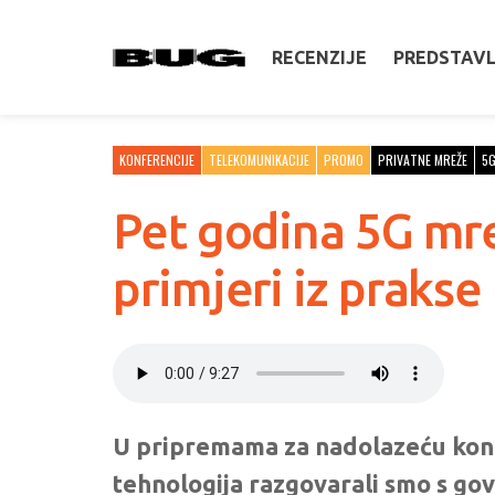
RECENZIJE
PREDSTAV
KONFERENCIJE
TELEKOMUNIKACIJE
PROMO
PRIVATNE MREŽE
5
Pet godina 5G mre
primjeri iz prakse
U pripremama za nadolazeću kon
tehnologija razgovarali smo s gov