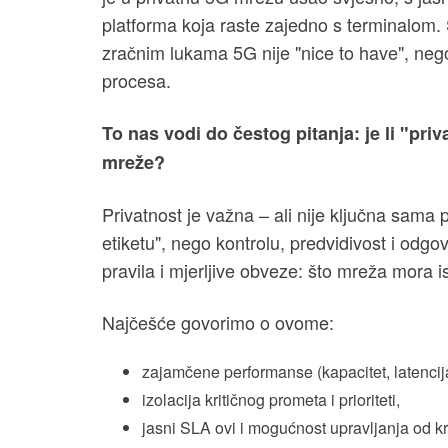
platforma koja raste zajedno s terminalom. 
zračnim lukama 5G nije "nice to have", nego a
procesa.
To nas vodi do čestog pitanja: je li "pr
mreže?
Privatnost je važna – ali nije ključna sama 
etiketu", nego kontrolu, predvidivost i odgo
pravila i mjerljive obveze: što mreža mora isp
Najčešće govorimo o ovome:
zajamčene performanse (kapacitet, latencij
izolacija kritičnog prometa i prioriteti,
jasni SLA ovi i mogućnost upravljanja od kr