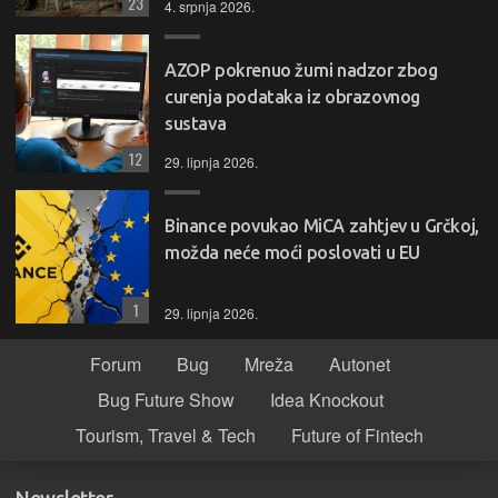
23
4. srpnja 2026.
AZOP pokrenuo žurni nadzor zbog
curenja podataka iz obrazovnog
sustava
12
29. lipnja 2026.
Binance povukao MiCA zahtjev u Grčkoj,
možda neće moći poslovati u EU
1
29. lipnja 2026.
Forum
Bug
Mreža
Autonet
Bug Future Show
Idea Knockout
Tourism, Travel & Tech
Future of Fintech