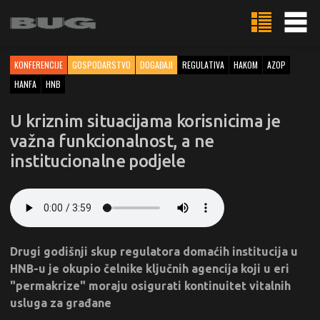
KONFERENCIJE
GOSPODARSTVO
DOGAĐAJI
REGULATIVA
HAKOM
AZOP
HANFA
HNB
U kriznim situacijama korisnicima je
važna funkcionalnost, a ne
institucionalne podjele
Drugi godišnji skup regulatora domaćih institucija u
HNB-u je okupio čelnike ključnih agencija koji u eri
"permakrize" moraju osigurati kontinuitet vitalnih
usluga za građane