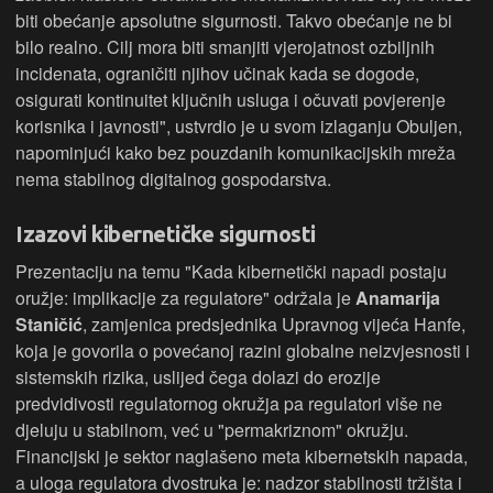
biti obećanje apsolutne sigurnosti. Takvo obećanje ne bi
bilo realno. Cilj mora biti smanjiti vjerojatnost ozbiljnih
incidenata, ograničiti njihov učinak kada se dogode,
osigurati kontinuitet ključnih usluga i očuvati povjerenje
korisnika i javnosti", ustvrdio je u svom izlaganju Obuljen,
napominjući kako bez pouzdanih komunikacijskih mreža
nema stabilnog digitalnog gospodarstva.
Izazovi kibernetičke sigurnosti
Prezentaciju na temu "Kada kibernetički napadi postaju
oružje: implikacije za regulatore" održala je
Anamarija
Staničić
, zamjenica predsjednika Upravnog vijeća Hanfe,
koja je govorila o povećanoj razini globalne neizvjesnosti i
sistemskih rizika, uslijed čega dolazi do erozije
predvidivosti regulatornog okružja pa regulatori više ne
djeluju u stabilnom, već u "permakriznom" okružju.
Financijski je sektor naglašeno meta kibernetskih napada,
a uloga regulatora dvostruka je: nadzor stabilnosti tržišta i