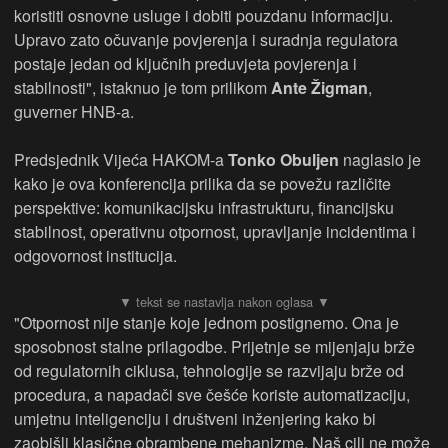
koristiti osnovne usluge i dobiti pouzdanu informaciju.
Upravo zato očuvanje povjerenja i suradnja regulatora
postaje jedan od ključnih preduvjeta povjerenja i
stabilnosti", istaknuo je tom prilikom
Ante Žigman
,
guverner HNB-a.
Predsjednik Vijeća HAKOM-a
Tonko Obuljen
naglasio je
kako je ova konferencija prilika da se povežu različite
perspektive: komunikacijsku infrastrukturu, financijsku
stabilnost, operativnu otpornost, upravljanje incidentima i
odgovornost institucija.
"Otpornost nije stanje koje jednom postignemo. Ona je
sposobnost stalne prilagodbe. Prijetnje se mijenjaju brže
od regulatornih ciklusa, tehnologije se razvijaju brže od
procedura, a napadači sve češće koriste automatizaciju,
umjetnu inteligenciju i društveni inženjering kako bi
zaobišli klasične obrambene mehanizme. Naš cilj ne može