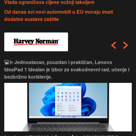
Vlada ograničava cijene vožnji taksijem
Od danas svi novi automobili u EU moraju imati
dodatne sustave zaštite
💻✨ Jednostavan, pouzdan i praktičan, Lenovo
IdeaPad 1 idealan je izbor za svakodnevni rad, učenje i
bezbrižno korištenje.