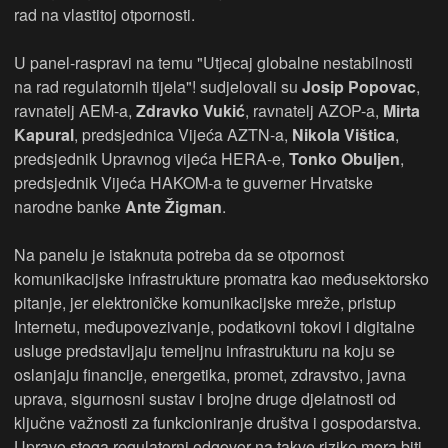
rad na vlastitoj otpornosti.
U panel-raspravi na temu "Utjecaj globalne nestabilnosti
na rad regulatornih tijela"! sudjelovali su
Josip Popovac
,
ravnatelj AEM-a,
Zdravko Vukić
, ravnatelj AZOP-a,
Mirta
Kapural
, predsjednica Vijeća AZTN-a,
Nikola Vištica
,
predsjednik Upravnog vijeća HERA-e,
Tonko Obuljen
,
predsjednik Vijeća HAKOM-a te guverner Hrvatske
narodne banke
Ante Žigman
.
Na panelu je istaknuta potreba da se otpornost
komunikacijske infrastrukture promatra kao međusektorsko
pitanje, jer elektroničke komunikacijske mreže, pristup
Internetu, međupovezivanje, podatkovni tokovi i digitalne
usluge predstavljaju temeljnu infrastrukturu na koju se
oslanjaju financije, energetika, promet, zdravstvo, javna
uprava, sigurnosni sustav i brojne druge djelatnosti od
ključne važnosti za funkcioniranje društva i gospodarstva.
Upravo stoga regulatorni odgovor na takve rizike mora biti