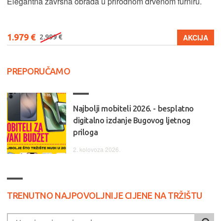
Elegantna završna obrada u prirodnom drvenom furniru.
1.979 €
AKCIJA
2.999 €
PREPORUČAMO
Najbolji mobiteli 2026. - besplatno
digitalno izdanje Bugovog ljetnog
priloga
2. kolovoza 2026.
TRENUTNO NAJPOVOLJNIJE CIJENE NA TRŽIŠTU