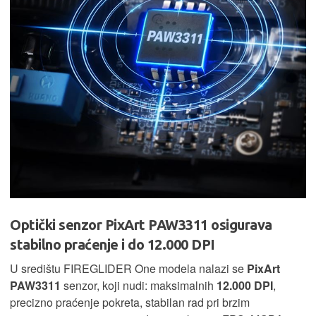
Optički senzor PixArt PAW3311 osigurava
stabilno praćenje i do 12.000 DPI
U središtu FIREGLIDER One modela nalazi se
PixArt
PAW3311
senzor, koji nudi: maksimalnih
12.000 DPI
,
precizno praćenje pokreta, stabilan rad pri brzim