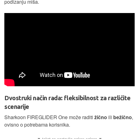
podizanju miša.
Dvostruki način rada: fleksibilnost za različite
scenarije
Sharkoon FIREGLIDER One može raditi
žično
ili
bežično
,
ovisno o potrebama korisnika.