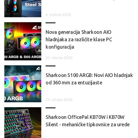
4. svibnja 2026.
Nova generacija Sharkoon AIO
hladnjaka za različite klase PC
konfiguracija
23. travnja 2026.
Sharkoon S100 ARGB: Novi AIO hladnjak
od 360 mm za entuzijaste
23. ožujka 2026.
Sharkoon OfficePal KB70W i KB70W
Silent - mehaničke tipkovnice za urede