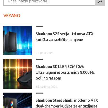
VEZANO
Sharkoon S25 serija - tri nova ATX
kućišta za različite namjene
2. lipnja 2026.
Sharkoon SKILLER SGM70W:
Ultra‑lagani esports miš s 8.000 Hz
polling rateom
18. svibnja 2026.
Sharkoon Steel Shark: moderno ATX
dual‑chamber kućište za entuzijaste