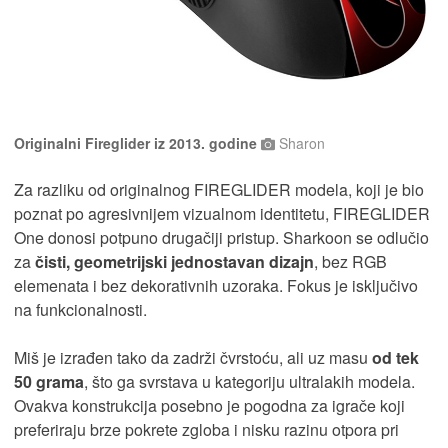
Originalni Fireglider iz 2013. godine
Sharon
Za razliku od originalnog FIREGLIDER modela, koji je bio
poznat po agresivnijem vizualnom identitetu, FIREGLIDER
One donosi potpuno drugačiji pristup. Sharkoon se odlučio
za
čisti, geometrijski jednostavan dizajn
, bez RGB
elemenata i bez dekorativnih uzoraka. Fokus je isključivo
na funkcionalnosti.
Miš je izrađen tako da zadrži čvrstoću, ali uz masu
od tek
50 grama
, što ga svrstava u kategoriju ultralakih modela.
Ovakva konstrukcija posebno je pogodna za igrače koji
preferiraju brze pokrete zgloba i nisku razinu otpora pri