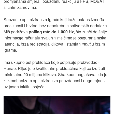
promjenama smjera i pouzdanu reakciju u FPS, MOBA i
sličnim žanrovima.
Senzor je optimiziran za igrače koji traže balans između
preciznosti i brzine, bez nepotrebnih softverskih dodataka.
Miš podržava
polling rate do 1.000 Hz
, što znači da šalje
informacije računalu svakih 1 ms čime je osigurana niska
latencija, brza registracija klikova i stabilan
input
u brzim
igrama.
Ima ukupno pet prekidača koje potpisuje proizvođač -
Hunao. Riječ je o kvalitetnim prekidačima koji će izdržati
minimalno 20 mlijuna klikova. Sharkoon naglašava i da je
klik mehanizam optimiziran za pouzdanost i dugotrajnost,
uz jasan taktilni osjećaj.