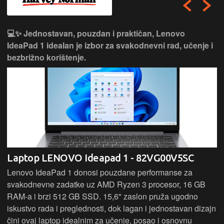
💻✨ Jednostavan, pouzdan i praktičan, Lenovo
IdeaPad 1 idealan je izbor za svakodnevni rad, učenje i
bezbrižno korištenje.
Laptop LENOVO Ideapad 1 - 82VG00V5SC
Lenovo IdeaPad 1 donosi pouzdane performanse za
svakodnevne zadatke uz AMD Ryzen 3 procesor, 16 GB
RAM-a i brzi 512 GB SSD. 15,6" zaslon pruža ugodno
iskustvo rada i preglednosti, dok lagan i jednostavan dizajn
čini ovaj laptop idealnim za učenje, posao i osnovnu