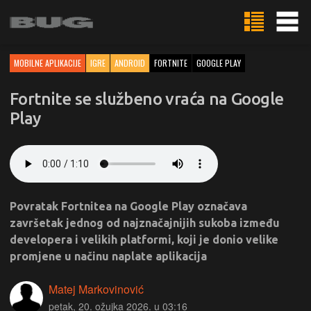
MOBILNE APLIKACIJE
IGRE
ANDROID
FORTNITE
GOOGLE PLAY
Fortnite se službeno vraća na Google
Play
Povratak Fortnitea na Google Play označava
završetak jednog od najznačajnijih sukoba između
developera i velikih platformi, koji je donio velike
promjene u načinu naplate aplikacija
Matej Markovinović
petak, 20. ožujka 2026. u 03:16