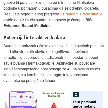
gotovo tri puta učinkovitijima od minimalne ili nikakve
podrške u pomaganju pušačima da se odreknu cigareta.
Rezultate objedinjenog pregleda
31 randomizirane studije
s više od 12 tisuća sudionika objavio je časopis
BMJ
Evidence Based Medicine
.
Potencijal interaktivnih alata
Autori su analizirali učinkovitost različitih digitalnih pristupa
– od bihevioralnih okvira do kognitivno-bihevioralne
terapije – u usporedbi s tradicionalnim metodama poput
savjetovanja i farmakoterapije. Aplikacije su povećale
stopu šestomjesečne apstinencije za 40 na svakih tisuću
korisnika, a u kombinaciji s drugim intervencijama
dvostruko su poboljšale ishode.