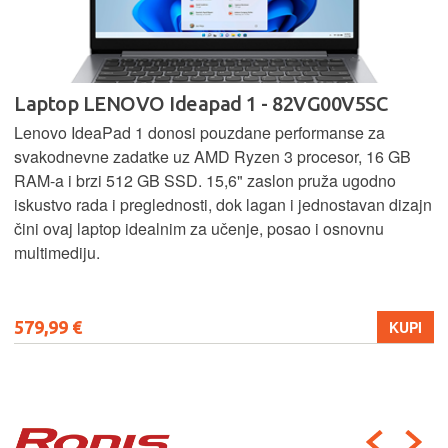
Laptop LENOVO Ideapad 1 - 82VG00V5SC
Lenovo IdeaPad 1 donosi pouzdane performanse za
svakodnevne zadatke uz AMD Ryzen 3 procesor, 16 GB
RAM-a i brzi 512 GB SSD. 15,6" zaslon pruža ugodno
iskustvo rada i preglednosti, dok lagan i jednostavan dizajn
čini ovaj laptop idealnim za učenje, posao i osnovnu
multimediju.
579,99 €
KUPI