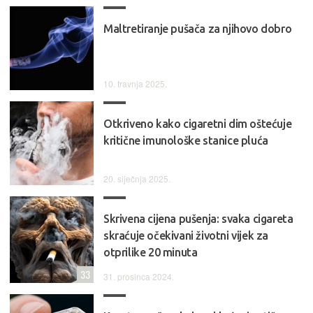
Maltretiranje pušača za njihovo dobro
10. travnja 2025.
Otkriveno kako cigaretni dim oštećuje
kritične imunološke stanice pluća
20. siječnja 2025.
Skrivena cijena pušenja: svaka cigareta
skraćuje očekivani životni vijek za
otprilike 20 minuta
33
31. prosinca 2024.