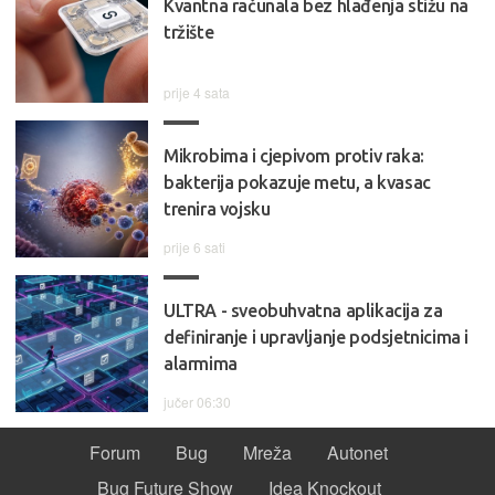
Kvantna računala bez hlađenja stižu na
tržište
prije 4 sata
Mikrobima i cjepivom protiv raka:
bakterija pokazuje metu, a kvasac
trenira vojsku
prije 6 sati
ULTRA - sveobuhvatna aplikacija za
definiranje i upravljanje podsjetnicima i
alarmima
jučer 06:30
Forum
Bug
Mreža
Autonet
Bug Future Show
Idea Knockout