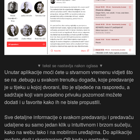
Unutar aplikacije moći ćete u stvarnom vremenu vidjeti što
se na .debugu u svakom trenutku događa, koje predavanje
je u tijeku u kojoj dvorani, što je sljedeće na rasporedu, a
sadržaje koji vam posebno privuku pozornost možete
dodati i u favorite kako ih ne biste propustili.
Sve detaljne informacije o svakom predavanju i predavaču
udaljene su samo jedan klik u intuitivnom i brzom sučelju,
kako na webu tako i na mobilnim uređajima. Do aplikacije
možete doći i skeniranjem QR koda u nastavku.