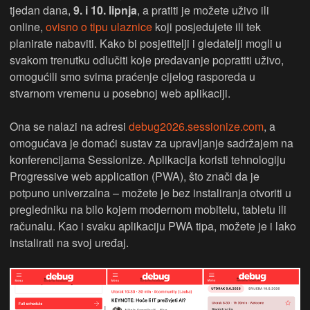
tjedan dana,
9. i 10. lipnja
, a pratiti je možete uživo ili
online,
ovisno o tipu ulaznice
koji posjedujete ili tek
planirate nabaviti. Kako bi posjetitelji i gledatelji mogli u
svakom trenutku odlučiti koje predavanje popratiti uživo,
omogućili smo svima praćenje cijelog rasporeda u
stvarnom vremenu u posebnoj web aplikaciji.
Ona se nalazi na adresi
debug2026.sessionize.com
, a
omogućava je domaći sustav za upravljanje sadržajem na
konferencijama Sessionize. Aplikacija koristi tehnologiju
Progressive web application (PWA), što znači da je
potpuno univerzalna – možete je bez instaliranja otvoriti u
pregledniku na bilo kojem modernom mobitelu, tabletu ili
računalu. Kao i svaku aplikaciju PWA tipa, možete je i lako
instalirati na svoj uređaj.