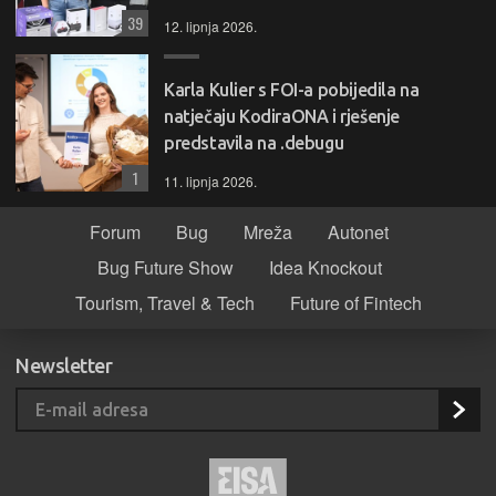
39
12. lipnja 2026.
Karla Kulier s FOI-a pobijedila na
natječaju KodiraONA i rješenje
predstavila na .debugu
1
11. lipnja 2026.
Forum
Bug
Mreža
Autonet
Bug Future Show
Idea Knockout
Tourism, Travel & Tech
Future of Fintech
Newsletter