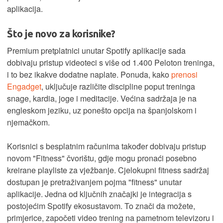
aplikacija.
Što je novo za korisnike?
Premium pretplatnici unutar Spotify aplikacije sada
dobivaju pristup videoteci s više od 1.400 Peloton treninga,
i to bez ikakve dodatne naplate. Ponuda, kako
prenosi
Engadget
, uključuje različite discipline poput treninga
snage, kardia, joge i meditacije. Većina sadržaja je na
engleskom jeziku, uz ponešto opcija na španjolskom i
njemačkom.
Korisnici s besplatnim računima također dobivaju pristup
novom "Fitness" čvorištu, gdje mogu pronaći posebno
kreirane playliste za vježbanje. Cjelokupni fitness sadržaj
dostupan je pretraživanjem pojma "fitness" unutar
aplikacije. Jedna od ključnih značajki je integracija s
postojećim Spotify ekosustavom. To znači da možete,
primjerice, započeti video trening na pametnom televizoru i