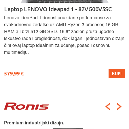
Laptop LENOVO Ideapad 1 - 82VG00V5SC
Lenovo IdeaPad 1 donosi pouzdane performanse za
svakodnevne zadatke uz AMD Ryzen 3 procesor, 16 GB
RAM-a i brzi 512 GB SSD. 15,6" zaslon pruža ugodno
iskustvo rada i preglednosti, dok lagan i jednostavan dizajn
čini ovaj laptop idealnim za učenje, posao i osnovnu
multimediju.
579,99 €
KUPI
Premium industrijski dizajn.