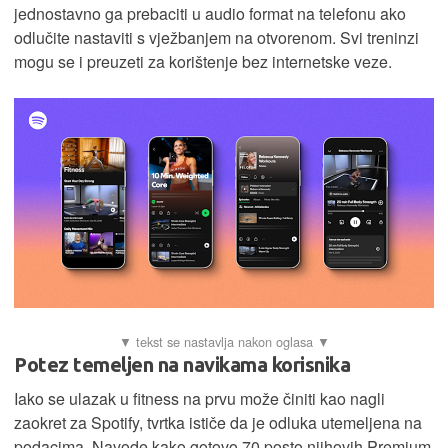
jednostavno ga prebaciti u audio format na telefonu ako
odlučite nastaviti s vježbanjem na otvorenom. Svi treninzi
mogu se i preuzeti za korištenje bez internetske veze.
Potez temeljen na navikama korisnika
Iako se ulazak u fitness na prvu može činiti kao nagli
zaokret za Spotify, tvrtka ističe da je odluka utemeljena na
podacima. Navode kako gotovo 70 posto njihovih Premium