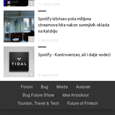
1
11. srpnja 2026.
Spotify izbrisao pola milijuna
streamova hita nakon sumnjivih oklada
na Kalshiju
1
3. srpnja 2026.
Spotify - Kontroverzan, ali i dalje vodeći
6
3. srpnja 2026.
Forum
Bug
Mreža
Autonet
Bug Future Show
Idea Knockout
Tourism, Travel & Tech
Future of Fintech