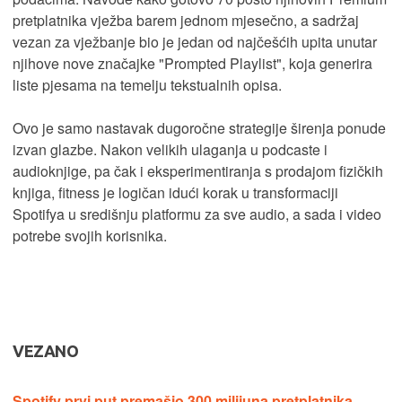
pretplatnika vježba barem jednom mjesečno, a sadržaj
vezan za vježbanje bio je jedan od najčešćih upita unutar
njihove nove značajke "Prompted Playlist", koja generira
liste pjesama na temelju tekstualnih opisa.
Ovo je samo nastavak dugoročne strategije širenja ponude
izvan glazbe. Nakon velikih ulaganja u podcaste i
audioknjige, pa čak i eksperimentiranja s prodajom fizičkih
knjiga, fitness je logičan idući korak u transformaciji
Spotifya u središnju platformu za sve audio, a sada i video
potrebe svojih korisnika.
VEZANO
Spotify prvi put premašio 300 milijuna pretplatnika