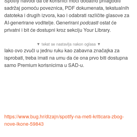
Spotify navodi da će korisnici moći dodatno prilagoditi
sadržaj pomoću poveznica, PDF dokumenata, tekstualnih
datoteka i drugih izvora, kao i odabrati različite glasove za
AI-generirane voditelje. Generirani
podcasti
ostat će
privatni i bit će dostupni kroz sekciju Your Library.
Iako ovo zvuči u jednu ruku kao zabavna značajka za
isprobati, treba imati na umu da će ona prvo biti dostupna
samo Premium korisnicima u SAD-u.
https://www.bug.hr/dizajn/spotify-na-meti-kriticara-zbog-
nove-ikone-59843