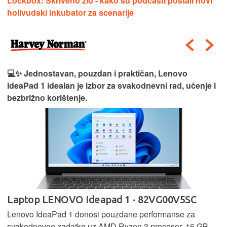
Lockbox: Skriveno zlo - kako su podcasti postali novi
holivudski inkubator za scenarije
💻✨ Jednostavan, pouzdan i praktičan, Lenovo
IdeaPad 1 idealan je izbor za svakodnevni rad, učenje i
bezbrižno korištenje.
Laptop LENOVO Ideapad 1 - 82VG00V5SC
Lenovo IdeaPad 1 donosi pouzdane performanse za
svakodnevne zadatke uz AMD Ryzen 3 procesor, 16 GB