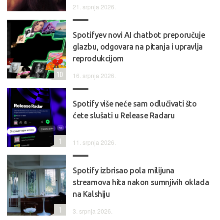
21. srpnja 2026.
Spotifyev novi AI chatbot preporučuje
glazbu, odgovara na pitanja i upravlja
reprodukcijom
10
16. srpnja 2026.
Spotify više neće sam odlučivati što
ćete slušati u Release Radaru
1
11. srpnja 2026.
Spotify izbrisao pola milijuna
streamova hita nakon sumnjivih oklada
na Kalshiju
1
3. srpnja 2026.