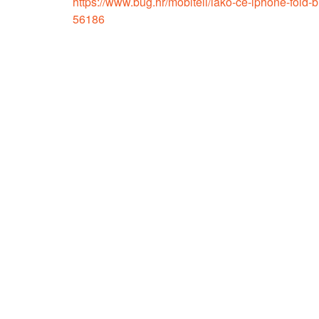
https://www.bug.hr/mobiteli/iako-ce-iphone-fold-b
56186