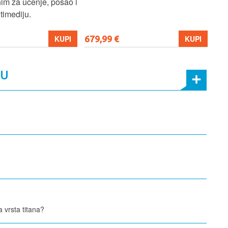
dugih gaming i radnih sesija.
999,99 €
699
KUPI
KUPI
MU
va vrsta titana?