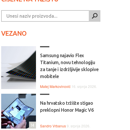
VEZANO
Samsung najavio Flex
Titanium, novu tehnologiju
za tanje i izdržljivije sklopive
mobitele
Matej Markovinović
16. srpnja 2026.
Na hrvatsko tržište stigao
preklopni Honor Magic V6
14
Sandro Vrbanus
9. srpnja 2026.