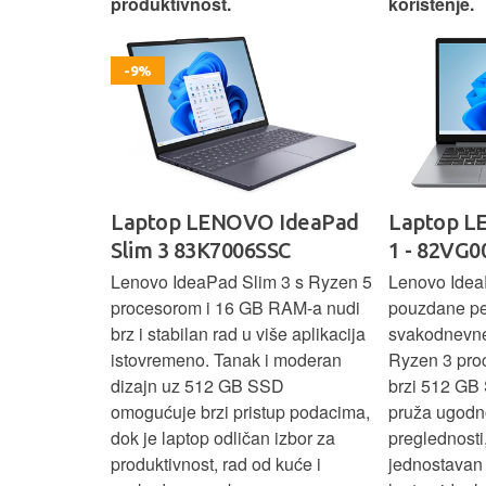
korištenje.
IdeaPad
Laptop LENOVO Ideapad
Laptop HP
SC
1 - 82VG00V5SC
CZ9C6EA
 3 s Ryzen 5
Lenovo IdeaPad 1 donosi
HP 15 komb
RAM-a nudi
pouzdane performanse za
procesor, 1
še aplikacija
svakodnevne zadatke uz AMD
SSD za brz i 
 moderan
Ryzen 3 procesor, 16 GB RAM-a i
zaslon pruž
D
brzi 512 GB SSD. 15,6" zaslon
korištenja, 
up podacima,
pruža ugodno iskustvo rada i
čini ovaj la
izbor za
preglednosti, dok lagan i
za svakodnev
kuće i
jednostavan dizajn čini ovaj
multimediju.