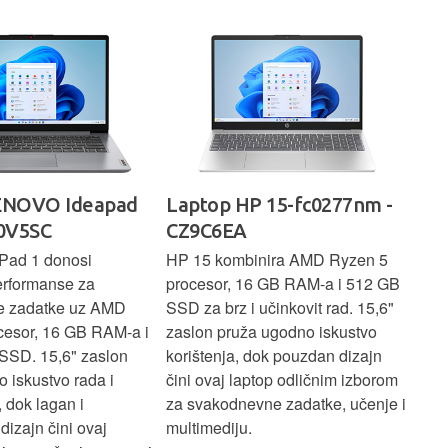
rad
 15-fc0277nm -
Laptop ACER Nitro V 15 -
La
NH.QPFEX.00K
Sl
inira AMD Ryzen 5
Acer Nitro V 15 ističe se po
Len
6 GB RAM-a i 512 GB
snažnim performansama uz AMD
Ryz
učinkovit rad. 15,6"
Ryzen 5 procesor, 16 GB RAM-a i
TB 
a ugodno iskustvo
512 GB SSD, uz NVIDIA RTX
dov
dok pouzdan dizajn
grafiku za glatko igranje i
pru
ptop odličnim izborom
zahtjevne zadatke. Robusan
dok
ne zadatke, učenje i
dizajn i učinkovito hlađenje
mul
osiguravaju stabilan rad tijekom
pro