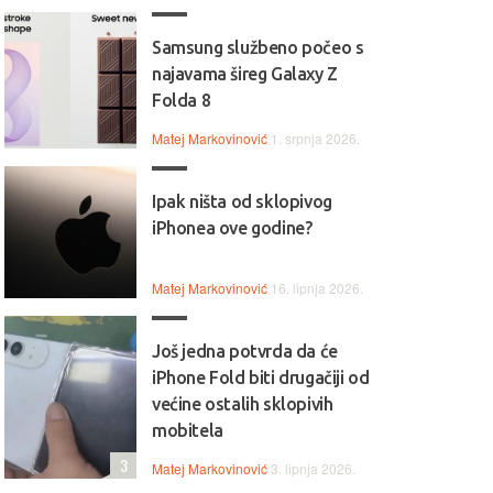
Samsung službeno počeo s
najavama šireg Galaxy Z
Folda 8
Matej Markovinović
1. srpnja 2026.
Ipak ništa od sklopivog
iPhonea ove godine?
Matej Markovinović
16. lipnja 2026.
Još jedna potvrda da će
iPhone Fold biti drugačiji od
većine ostalih sklopivih
mobitela
3
Matej Markovinović
3. lipnja 2026.