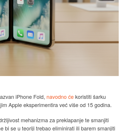
 nazvan iPhone Fold,
navodno će
koristiti šarku
ojim Apple eksperimentira već više od 15 godina.
držljivost mehanizma za preklapanje te smanjiti
 se u teoriji trebao eliminirati ili barem smanjiti