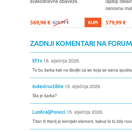
e.
laptop idealnim za učenje, posao i
osnovnu multimediju.
579,99 €
679,99 €
KUPI
KUPI
ZADNJI KOMENTARI NA FORU
16. siječnja 2026.
Ef1x
To bu šarka kak na školjki za wc koja se sama spušta
15. siječnja 2026.
Indestructible
Šta je šarka?
15. siječnja 2026.
LunKraljPonoci
Titan ili titanij je kemijski element, kakva bi to bila no