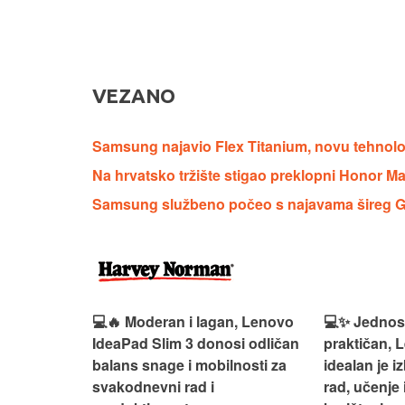
VEZANO
Samsung najavio Flex Titanium, novu tehnologij
Na hrvatsko tržište stigao preklopni Honor M
Samsung službeno počeo s najavama šireg Ga
n, Lenovo
💻✨ Jednostavan, pouzdan i
💻💼 Svestr
si odličan
praktičan, Lenovo IdeaPad 1
idealan je 
nosti za
idealan je izbor za svakodnevni
rad, učenje 
rad, učenje i bezbrižno