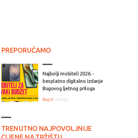
PREPORUČAMO
Najbolji mobiteli 2026. -
besplatno digitalno izdanje
Bugovog ljetnog priloga
Bug.hr
nedjelja
TRENUTNO NAJPOVOLJNIJE
CIJENE NA TRŽIŠTU