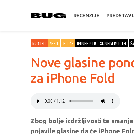
RECENZIJE
PREDSTAV
MOBITELI
APPLE
IPHONE
IPHONE FOLD
SKLOPIVI MOBITEL
Š
Nove glasine pon
za iPhone Fold
Zbog bolje izdržljivosti te smanj
pojavile glasine da će iPhone Fol