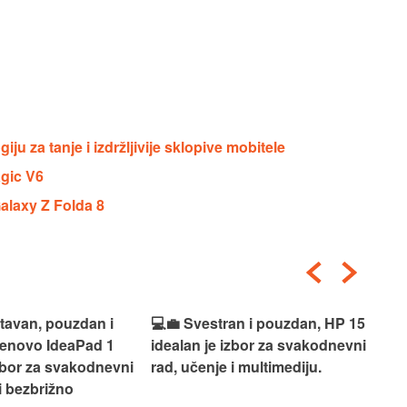
u za tanje i izdržljivije sklopive mobitele
agic V6
laxy Z Folda 8
an i pouzdan, HP 15
🎮🚀 Snažan i spreman za
🎯⚡
izbor za svakodnevni
akciju, Acer Nitro V 15 idealan
Len
i multimediju.
je izbor za gaming i zahtjevne
vrh
zadatke bez kompromisa.
pro