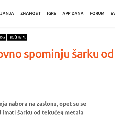
LJANJA
ZNANOST
IGRE
APP DANA
FORUM
E
ARKA
TEKUĆI METAL
ovno spominju šarku od
enja nabora na zaslonu, opet su se
d imati šarku od tekućeg metala