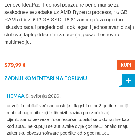
Lenovo IdeaPad 1 donosi pouzdane performanse za
svakodnevne zadatke uz AMD Ryzen 3 procesor, 16 GB
RAM-a i brzi 512 GB SSD. 15,6" zaslon pruža ugodno
iskustvo rada i preglednosti, dok lagan i jednostavan dizajn
čini ovaj laptop idealnim za učenje, posao i osnovnu
multimediju.
579,99 €
KUPI
ZADNJI KOMENTARI NA FORUMU
8. svibnja 2026.
HCMAA
povoljni mobiteli već sad postoje...flagship star 3 godine...bolji
mobitel nego bilo koji iz tih nižih razina po skoro istoj
cijeni...samo bezveze troše resurse...došloi smo do razine kao
kod auta...ne kupuju se auti svake dvije godine...i onako imaju
zakonsku obvezu software podrške od 5 godina...d...