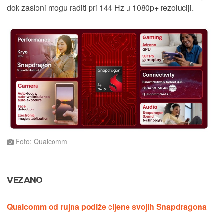
dok zasloni mogu raditi pri 144 Hz u 1080p+ rezoluciji.
Foto: Qualcomm
VEZANO
Qualcomm od rujna podiže cijene svojih Snapdragona