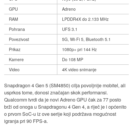
GPU
Adreno
RAM
LPDDR4X do 2.133 MHz
Pohrana
UFS 3.1
Povezivost
5G, Wi-Fi 5, Bluetooth 5.1
Prikaz
1080p+ pri 144 Hz
Kamere
Do 108 MP
Video
4K video snimanje
Snapdragon 4 Gen 5 (SM4850) cilja povoljnije mobitel, ali
usprkos tome, donosi značajan skok performansi.
Qualcomm tvrdi da je novi Adreno GPU čak za 77 posto
brži od onoga u Snapdragonu 4 Gen 4, a riječ je i općenito
o prvom SoC-u iz ove serije koji podržava mogućnost
igranja pri 90 FPS-a.