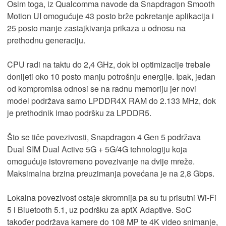
Osim toga, iz Qualcomma navode da Snapdragon Smooth
Motion UI omogućuje 43 posto brže pokretanje aplikacija i
25 posto manje zastajkivanja prikaza u odnosu na
prethodnu generaciju.
CPU radi na taktu do 2,4 GHz, dok bi optimizacije trebale
donijeti oko 10 posto manju potrošnju energije. Ipak, jedan
od kompromisa odnosi se na radnu memoriju jer novi
model podržava samo LPDDR4X RAM do 2.133 MHz, dok
je prethodnik imao podršku za LPDDR5.
Što se tiče povezivosti, Snapdragon 4 Gen 5 podržava
Dual SIM Dual Active 5G + 5G/4G tehnologiju koja
omogućuje istovremeno povezivanje na dvije mreže.
Maksimalna brzina preuzimanja povećana je na 2,8 Gbps.
Lokalna povezivost ostaje skromnija pa su tu prisutni Wi-Fi
5 i Bluetooth 5.1, uz podršku za aptX Adaptive. SoC
također podržava kamere do 108 MP te 4K video snimanje,