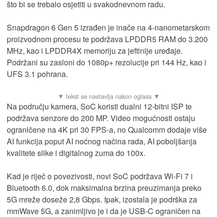
što bi se trebalo osjetiti u svakodnevnom radu.
Snapdragon 6 Gen 5 izrađen je inače na 4-nanometarskom
proizvodnom procesu te podržava LPDDR5 RAM do 3.200
MHz, kao i LPDDR4X memoriju za jeftinije uređaje.
Podržani su zasloni do 1080p+ rezolucije pri 144 Hz, kao i
UFS 3.1 pohrana.
Na području kamera, SoC koristi dualni 12-bitni ISP te
podržava senzore do 200 MP. Video mogućnosti ostaju
ograničene na 4K pri 30 FPS-a, no Qualcomm dodaje više
AI funkcija poput AI noćnog načina rada, AI poboljšanja
kvalitete slike i digitalnog zuma do 100x.
Kad je riječ o povezivosti, novi SoC podržava Wi-Fi 7 i
Bluetooth 6.0, dok maksimalna brzina preuzimanja preko
5G mreže doseže 2,8 Gbps. Ipak, izostala je podrška za
mmWave 5G, a zanimljivo je i da je USB-C ograničen na