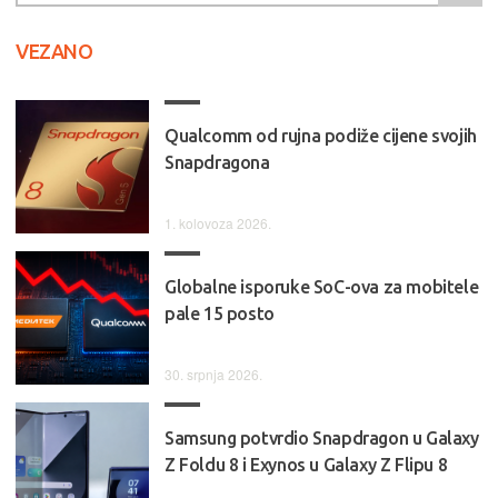
VEZANO
Qualcomm od rujna podiže cijene svojih
Snapdragona
1. kolovoza 2026.
Globalne isporuke SoC-ova za mobitele
pale 15 posto
30. srpnja 2026.
Samsung potvrdio Snapdragon u Galaxy
Z Foldu 8 i Exynos u Galaxy Z Flipu 8