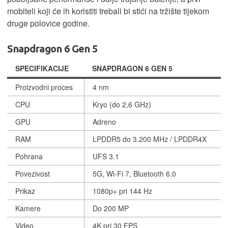
mobiteli koji će ih koristiti trebali bi stići na tržište tijekom
druge polovice godine.
Snapdragon 6 Gen 5
SPECIFIKACIJE
SNAPDRAGON 6 GEN 5
Proizvodni proces
4 nm
CPU
Kryo (do 2,6 GHz)
GPU
Adreno
RAM
LPDDR5 do 3.200 MHz / LPDDR4X
Pohrana
UFS 3.1
Povezivost
5G, Wi-Fi 7, Bluetooth 6.0
Prikaz
1080p+ pri 144 Hz
Kamere
Do 200 MP
Video
4K pri 30 FPS