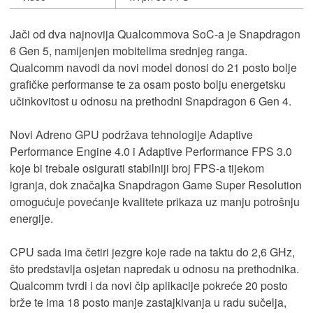
Jači od dva najnovija Qualcommova SoC-a je Snapdragon
6 Gen 5, namijenjen mobitelima srednjeg ranga.
Qualcomm navodi da novi model donosi do 21 posto bolje
grafičke performanse te za osam posto bolju energetsku
učinkovitost u odnosu na prethodni Snapdragon 6 Gen 4.
Novi Adreno GPU podržava tehnologije Adaptive
Performance Engine 4.0 i Adaptive Performance FPS 3.0
koje bi trebale osigurati stabilniji broj FPS-a tijekom
igranja, dok značajka Snapdragon Game Super Resolution
omogućuje povećanje kvalitete prikaza uz manju potrošnju
energije.
CPU sada ima četiri jezgre koje rade na taktu do 2,6 GHz,
što predstavlja osjetan napredak u odnosu na prethodnika.
Qualcomm tvrdi i da novi čip aplikacije pokreće 20 posto
brže te ima 18 posto manje zastajkivanja u radu sučelja,