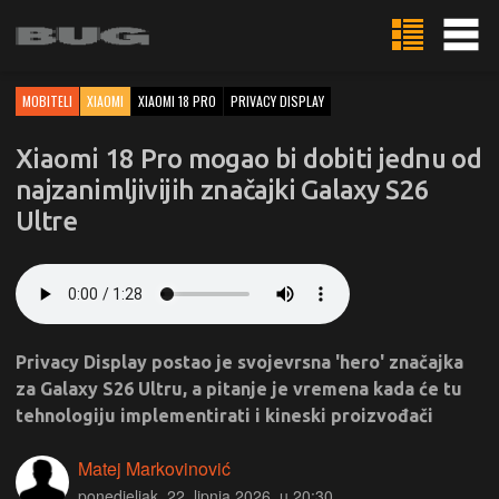
MOBITELI
XIAOMI
XIAOMI 18 PRO
PRIVACY DISPLAY
Xiaomi 18 Pro mogao bi dobiti jednu od
najzanimljivijih značajki Galaxy S26
Ultre
Privacy Display postao je svojevrsna 'hero' značajka
za Galaxy S26 Ultru, a pitanje je vremena kada će tu
tehnologiju implementirati i kineski proizvođači
Matej Markovinović
ponedjeljak, 22. lipnja 2026. u 20:30