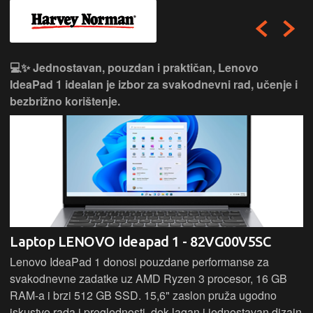
💻✨ Jednostavan, pouzdan i praktičan, Lenovo
IdeaPad 1 idealan je izbor za svakodnevni rad, učenje i
bezbrižno korištenje.
Laptop LENOVO Ideapad 1 - 82VG00V5SC
Lenovo IdeaPad 1 donosi pouzdane performanse za
svakodnevne zadatke uz AMD Ryzen 3 procesor, 16 GB
RAM-a i brzi 512 GB SSD. 15,6" zaslon pruža ugodno
iskustvo rada i preglednosti, dok lagan i jednostavan dizajn