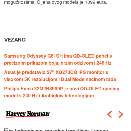
mogućnostima. Cijena ovog modela je 1099 eura.
VEZANO
Samsung Odyssey G61SH ima QD-OLED panel s
preciznim prikazom boja, brzim odzivom i 240 Hz
Asus je predstavio 27'' XG27JCG IPS monitor s
visokom 5K rezolucijom i Dual Mode načinom rada
Philips Evnia 32M2N8900P je novi QD-OLED gaming
model s 240 Hz i Ambiglow tehnologijom
💻✨ Jednostavan, pouzdan i praktičan, Lenovo