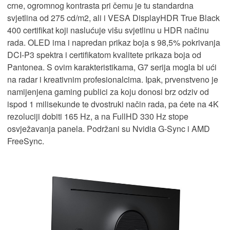
crne, ogromnog kontrasta pri čemu je tu standardna
svjetlina od 275 cd/m2, ali i VESA DisplayHDR True Black
400 certifikat koji naslućuje višu svjetlinu u HDR načinu
rada. OLED ima i napredan prikaz boja s 98,5% pokrivanja
DCI-P3 spektra i certifikatom kvalitete prikaza boja od
Pantonea. S ovim karakteristikama, G7 serija mogla bi ući
na radar i kreativnim profesionalcima. Ipak, prvenstveno je
namijenjena gaming publici za koju donosi brz odziv od
ispod 1 milisekunde te dvostruki način rada, pa ćete na 4K
rezoluciji dobiti 165 Hz, a na FullHD 330 Hz stope
osvježavanja panela. Podržani su Nvidia G-Sync i AMD
FreeSync.