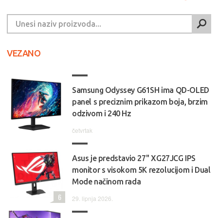
VEZANO
Samsung Odyssey G61SH ima QD-OLED
panel s preciznim prikazom boja, brzim
odzivom i 240 Hz
četvrtak
Asus je predstavio 27'' XG27JCG IPS
monitor s visokom 5K rezolucijom i Dual
Mode načinom rada
6
29. lipnja 2026.