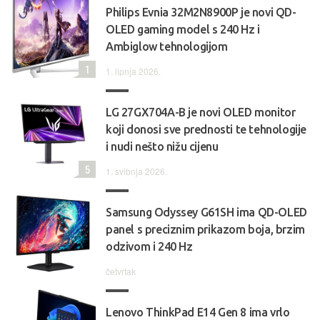
Philips Evnia 32M2N8900P je novi QD-
OLED gaming model s 240 Hz i
Ambiglow tehnologijom
1
1. lipnja 2026.
LG 27GX704A-B je novi OLED monitor
koji donosi sve prednosti te tehnologije
i nudi nešto nižu cijenu
5
1. svibnja 2026.
Samsung Odyssey G61SH ima QD-OLED
panel s preciznim prikazom boja, brzim
odzivom i 240 Hz
četvrtak
Lenovo ThinkPad E14 Gen 8 ima vrlo