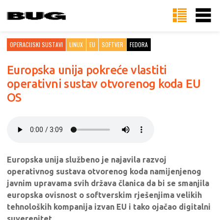
OPERACIJSKI SUSTAVI
LINUX
EU
SOFTVER
FEDORA
Europska unija pokreće vlastiti
operativni sustav otvorenog koda EU
OS
Europska unija službeno je najavila razvoj
operativnog sustava otvorenog koda namijenjenog
javnim upravama svih država članica da bi se smanjila
europska ovisnost o softverskim rješenjima velikih
tehnoloških kompanija izvan EU i tako ojačao digitalni
suverenitet...