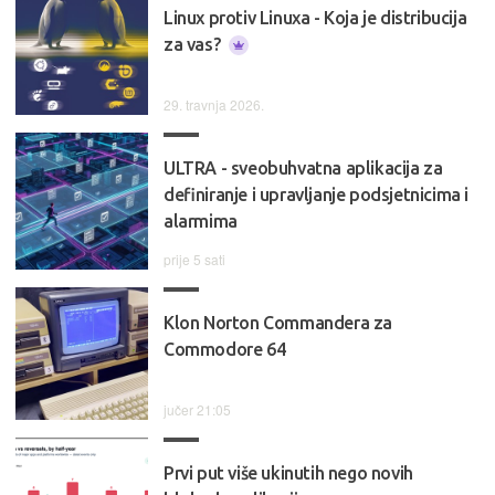
Linux protiv Linuxa - Koja je distribucija
za vas?
29. travnja 2026.
ULTRA - sveobuhvatna aplikacija za
definiranje i upravljanje podsjetnicima i
alarmima
prije 5 sati
Klon Norton Commandera za
Commodore 64
jučer 21:05
Prvi put više ukinutih nego novih