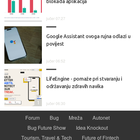
blokada aplikacija
jučer 07:27
Google Assistant ovoga rujna odlazi u
povijest
jučer 06:52
LifeEngine - pomaže pri stvaranju i
održavanju zdravih navika
1
jučer 06:30
Forum
Bug
Mreža
Autonet
Bug Future Show
Idea Knockout
Tourism, Travel & Tech
Future of Fintech