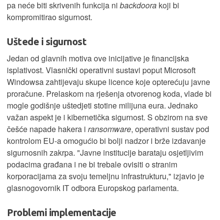
pa neće biti skrivenih funkcija ni
backdoora
koji bi
kompromitirao sigurnost.
Uštede i sigurnost
Jedan od glavnih motiva ove inicijative je financijska
isplativost. Vlasnički operativni sustavi poput Microsoft
Windowsa zahtijevaju skupe licence koje opterećuju javne
proračune. Prelaskom na rješenja otvorenog koda, vlade bi
mogle godišnje uštedjeti stotine milijuna eura. Jednako
važan aspekt je i kibernetička sigurnost. S obzirom na sve
češće napade hakera i
ransomware
, operativni sustav pod
kontrolom EU-a omogućio bi bolji nadzor i brže izdavanje
sigurnosnih zakrpa. "Javne institucije barataju osjetljivim
podacima građana i ne bi trebale ovisiti o stranim
korporacijama za svoju temeljnu infrastrukturu," izjavio je
glasnogovornik IT odbora Europskog parlamenta.
Problemi implementacije