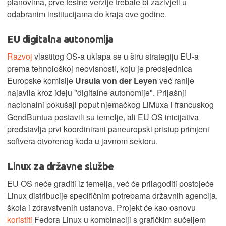
planovima, prve testne verzije trebale bi zaživjeti u
odabranim institucijama do kraja ove godine.
EU digitalna autonomija
Razvoj
vlastitog OS-a uklapa se u širu strategiju EU-a
prema tehnološkoj neovisnosti, koju je predsjednica
Europske komisije
Ursula von der Leyen
već ranije
najavila kroz ideju "digitalne autonomije". Prijašnji
nacionalni pokušaji poput njemačkog LiMuxa i francuskog
GendBuntua postavili su temelje, ali EU OS inicijativa
predstavlja prvi koordinirani paneuropski pristup primjeni
softvera otvorenog koda u javnom sektoru.
Linux za državne službe
EU OS neće graditi iz temelja, već će prilagoditi postojeće
Linux distribucije specifičnim potrebama državnih agencija,
škola i zdravstvenih ustanova. Projekt će kao osnovu
koristiti
Fedora Linux u kombinaciji s grafičkim sučeljem