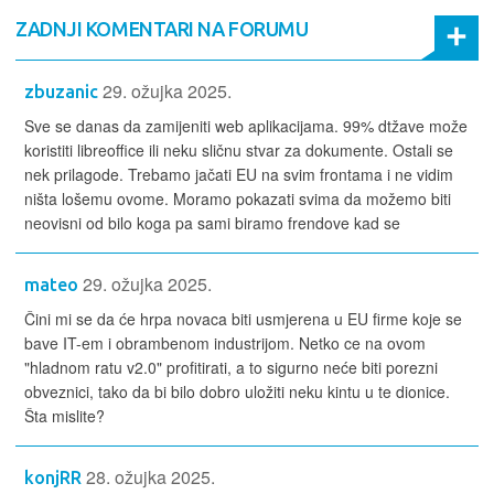
ZADNJI KOMENTARI NA FORUMU
29. ožujka 2025.
zbuzanic
Sve se danas da zamijeniti web aplikacijama. 99% dtžave može
koristiti libreoffice ili neku sličnu stvar za dokumente. Ostali se
nek prilagode. Trebamo jačati EU na svim frontama i ne vidim
ništa lošemu ovome. Moramo pokazati svima da možemo biti
neovisni od bilo koga pa sami biramo frendove kad se
29. ožujka 2025.
mateo
Čini mi se da će hrpa novaca biti usmjerena u EU firme koje se
bave IT-em i obrambenom industrijom. Netko ce na ovom
"hladnom ratu v2.0" profitirati, a to sigurno neće biti porezni
obveznici, tako da bi bilo dobro uložiti neku kintu u te dionice.
Šta mislite?
28. ožujka 2025.
konjRR