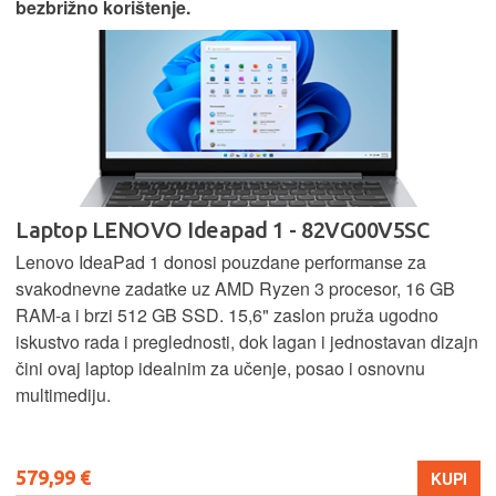
bezbrižno korištenje.
Laptop LENOVO Ideapad 1 - 82VG00V5SC
Lenovo IdeaPad 1 donosi pouzdane performanse za
svakodnevne zadatke uz AMD Ryzen 3 procesor, 16 GB
RAM-a i brzi 512 GB SSD. 15,6" zaslon pruža ugodno
iskustvo rada i preglednosti, dok lagan i jednostavan dizajn
čini ovaj laptop idealnim za učenje, posao i osnovnu
multimediju.
579,99 €
KUPI