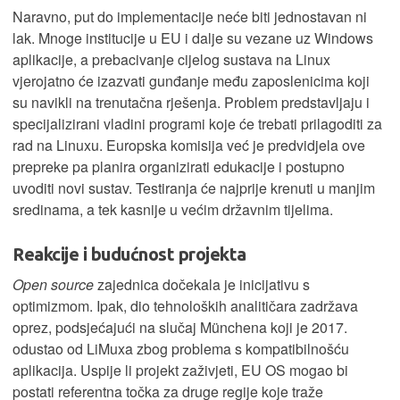
Naravno, put do implementacije neće biti jednostavan ni
lak. Mnoge institucije u EU i dalje su vezane uz Windows
aplikacije, a prebacivanje cijelog sustava na Linux
vjerojatno će izazvati gunđanje među zaposlenicima koji
su navikli na trenutačna rješenja. Problem predstavljaju i
specijalizirani vladini programi koje će trebati prilagoditi za
rad na Linuxu. Europska komisija već je predvidjela ove
prepreke pa planira organizirati edukacije i postupno
uvoditi novi sustav. Testiranja će najprije krenuti u manjim
sredinama, a tek kasnije u većim državnim tijelima.
Reakcije i budućnost projekta
Open source
zajednica dočekala je inicijativu s
optimizmom. Ipak, dio tehnoloških analitičara zadržava
oprez, podsjećajući na slučaj Münchena koji je 2017.
odustao od LiMuxa zbog problema s kompatibilnošću
aplikacija. Uspije li projekt zaživjeti, EU OS mogao bi
postati referentna točka za druge regije koje traže