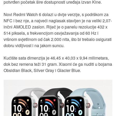
potvrđen početak šire dostupnosti uređaja izvan Kine.
Novi Redmi Watch 6 dolazi u dvije verzije, s podrškom za
NFC i bez nje, a najveći naglasak stavljen je na veliki 2,07-
inčni AMOLED zaslon. Riječ je o panelu rezolucije 432 x
514 piksela, s frekvencijom osvježavanja od 60 Hz i
vršnom svjetlinom od čak 2.000 nita, što bi trebalo osigurati
dobru vidljivost i na jakom suncu.
Kućište sata dimenzija je 46,45 x 40,03 x 9,94 milimetara,
dok bez remena teži 31 gram. Xiaomi će ga nuditi u bojama
Obsidian Black, Silver Gray i Glacier Blue.