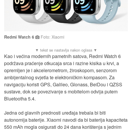
Redmi Watch 6
Foto: Xiaomi
Kao i većina modernih pametnih satova, Redmi Watch 6
podržava praćenje otkucaja srca i razine kisika u krvi, a
opremljen je i akcelerometrom, žiroskopom, senzorom
ambijentalnog svjetla te elektroničkim kompasom. Za
navigaciju koristi GPS, Galileo, Glonass, BeiDou i QZSS
sustave, dok se povezivanje s mobitelom odvija putem
Bluetootha 5.4.
Jedna od glavnih prednosti uređaja trebala bi biti
autonomija baterije. Xiaomi navodi da bi baterija kapaciteta
550 mAh mogla osigurati do 24 dana korištenja s jednim