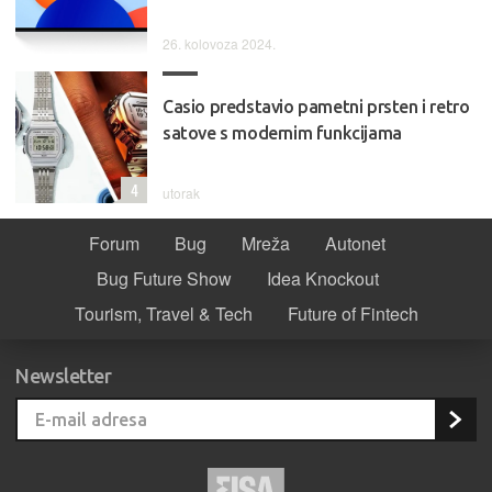
26. kolovoza 2024.
Casio predstavio pametni prsten i retro
satove s modernim funkcijama
4
utorak
Forum
Bug
Mreža
Autonet
Bug Future Show
Idea Knockout
Tourism, Travel & Tech
Future of Fintech
Newsletter