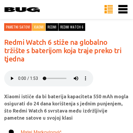
PAMETNI SATOVI
XIAOMI
REDMI
REDMI WATCH 6
Redmi Watch 6 stiže na globalno
tržište s baterijom koja traje preko tri
tjedna
Xiaomi ističe da bi baterija kapaciteta 550 mAh mogla
osigurati do 24 dana korištenja s jednim punjenjem,
što Redmi Watch 6 svrstava među izdržljivije
pametne satove u svojoj klasi
Matej Markovinović