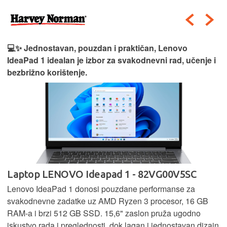
💻✨ Jednostavan, pouzdan i praktičan, Lenovo
IdeaPad 1 idealan je izbor za svakodnevni rad, učenje i
bezbrižno korištenje.
Laptop LENOVO Ideapad 1 - 82VG00V5SC
Lenovo IdeaPad 1 donosi pouzdane performanse za
svakodnevne zadatke uz AMD Ryzen 3 procesor, 16 GB
RAM-a i brzi 512 GB SSD. 15,6" zaslon pruža ugodno
iskustvo rada i preglednosti, dok lagan i jednostavan dizajn