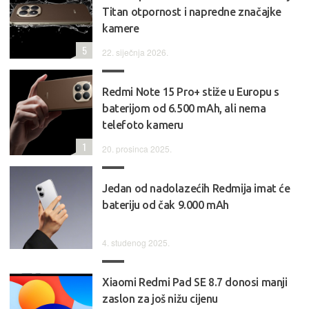
Titan otpornost i napredne značajke
kamere
5
22. siječnja 2026.
Redmi Note 15 Pro+ stiže u Europu s
baterijom od 6.500 mAh, ali nema
telefoto kameru
1
20. prosinca 2025.
Jedan od nadolazećih Redmija imat će
bateriju od čak 9.000 mAh
4. studenog 2025.
Xiaomi Redmi Pad SE 8.7 donosi manji
zaslon za još nižu cijenu