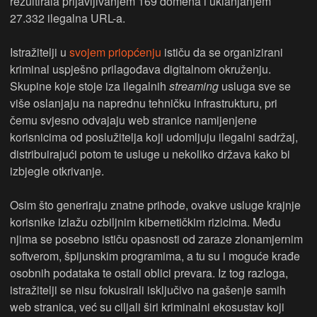
rezultirala prijavljivanjem 169 domena i uklanjanjem
27.332 ilegalna URL-a.
Istražitelji u
svojem priopćenju
ističu da se organizirani
kriminal uspješno prilagođava digitalnom okruženju.
Skupine koje stoje iza ilegalnih
streaming
usluga sve se
više oslanjaju na naprednu tehničku infrastrukturu, pri
čemu svjesno odvajaju web stranice namijenjene
korisnicima od poslužitelja koji udomljuju ilegalni sadržaj,
distribuirajući potom te usluge u nekoliko država kako bi
izbjegle otkrivanje.
Osim što generiraju znatne prihode, ovakve usluge krajnje
korisnike izlažu ozbiljnim kibernetičkim rizicima. Među
njima se posebno ističu opasnosti od zaraze zlonamjernim
softverom, špijunskim programima, a tu su i moguće krađe
osobnih podataka te ostali oblici prevara. Iz tog razloga,
istražitelji se nisu fokusirali isključivo na gašenje samih
web stranica, već su ciljali širi kriminalni ekosustav koji