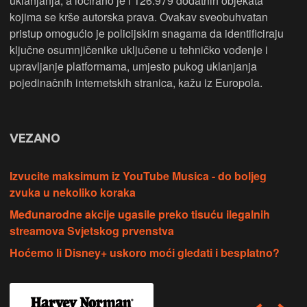
uklanjanja, a locirano je i 126.979 dodatnih objekata
kojima se krše autorska prava. Ovakav sveobuhvatan
pristup omogućio je policijskim snagama da identificiraju
ključne osumnjičenike uključene u tehničko vođenje i
upravljanje platformama, umjesto pukog uklanjanja
pojedinačnih internetskih stranica, kažu iz Europola.
VEZANO
Izvucite maksimum iz YouTube Musica - do boljeg
zvuka u nekoliko koraka
Međunarodne akcije ugasile preko tisuću ilegalnih
streamova Svjetskog prvenstva
Hoćemo li Disney+ uskoro moći gledati i besplatno?