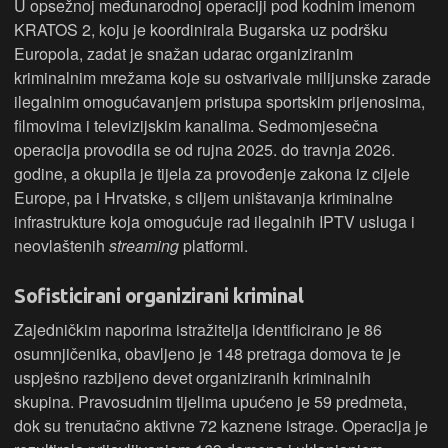
U opsežnoj međunarodnoj operaciji pod kodnim imenom
KRATOS 2, koju je koordinirala Bugarska uz podršku
Europola, zadat je snažan udarac organiziranim
kriminalnim mrežama koje su ostvarivale milijunske zarade
ilegalnim omogućavanjem pristupa sportskim prijenosima,
filmovima i televizijskim kanalima. Sedmomjesečna
operacija provodila se od rujna 2025. do travnja 2026.
godine, a okupila je tijela za provođenje zakona iz cijele
Europe, pa i Hrvatske, s ciljem uništavanja kriminalne
infrastrukture koja omogućuje rad ilegalnih IPTV usluga i
neovlaštenih
streaming
platformi.
Sofisticirani organizirani kriminal
Zajedničkim naporima istražitelja identificirano je 86
osumnjičenika, obavljeno je 148 pretraga domova te je
uspješno razbijeno devet organiziranih kriminalnih
skupina. Pravosudnim tijelima upućeno je 59 predmeta,
dok su trenutačno aktivne 72 kaznene istrage. Operacija je