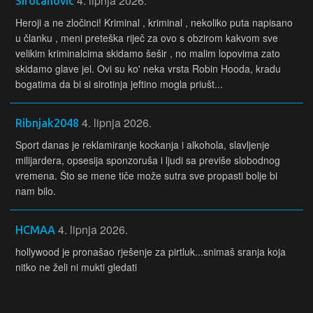
4. lipnja 2026.
Sirotanovic
Heroji a ne zločinci! Kriminal , kriminal , nekoliko puta napisano
u članku , meni preteška riječ za ovo s obzirom kakvom sve
velikim kriminalcima skidamo šešir , no malim lopovima zato
skidamo glave jel. Ovi su ko' neka vrsta Robin Hooda, kradu
bogatima da bi si sirotinja jeftino mogla priušt...
4. lipnja 2026.
Ribnjak2048
Sport danas je reklamiranje kockanja i alkohola, slavljenje
milijardera, opsesija sponzoruša i ljudi sa previše slobodnog
vremena. Što se mene tiče može sutra sve propasti bolje bi
nam bilo.
4. lipnja 2026.
HCMAA
hollywood je pronašao rješenje za pirtluk...snimaš sranja koja
nitko ne želi ni mukti gledati