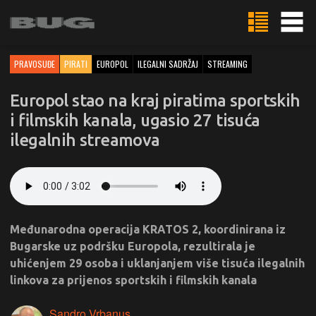
PRAVOSUĐE
PIRATI
EUROPOL
ILEGALNI SADRŽAJ
STREAMING
Europol stao na kraj piratima sportskih
i filmskih kanala, ugasio 27 tisuća
ilegalnih streamova
Međunarodna operacija KRATOS 2, koordinirana iz
Bugarske uz podršku Europola, rezultirala je
uhićenjem 29 osoba i uklanjanjem više tisuća ilegalnih
linkova za prijenos sportskih i filmskih kanala
Sandro Vrbanus