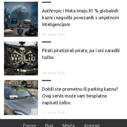
Anthropic i Meta imaju 81 % globalnih
kazni i nagodbi povezanih s umjetnom
inteligencijom
29. lipnja 2026.
Pirati piratizirali pirate, pa i oni zaradili
tužbu
19. lipnja 2026.
Dobili ste prometnu ili parking kaznu?
Ovaj servis može vam besplatno
napisati žalbu
13
17. lipnja 2026.
Forum
Bug
Mreža
Autonet