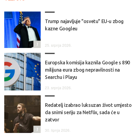
Trump najavljuje "osvetu" EU-u zbog
kazne Googleu
7
25. srpnja 2026.
Europska komisija kaznila Google s 890
milijuna eura zbog nepravilnosti na
Searchu i Playu
23. srpnja 2026.
Redatelj izabrao luksuzan život umjesto
da snimi seriju za Netflix, sada će u
zatvor
7
30. lipnja 2026.