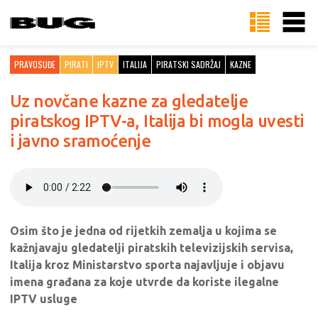
PRAVOSUĐE
PIRATI
IPTV
ITALIJA
PIRATSKI SADRŽAJ
KAZNE
Uz novčane kazne za gledatelje
piratskog IPTV-a, Italija bi mogla uvesti
i javno sramoćenje
Osim što je jedna od rijetkih zemalja u kojima se
kažnjavaju gledatelji piratskih televizijskih servisa,
Italija kroz Ministarstvo sporta najavljuje i objavu
imena građana za koje utvrde da koriste ilegalne
IPTV usluge