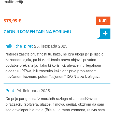
multimediju.
579,99 €
KUPI
ZADNJI KOMENTARI NA FORUMU
25. listopada 2025.
miki_the_pirat
"Interes zaštite privatnosti tu, kaže, ne igra ulogu jer je riječ o
kaznenom djelu, pa bi vlasti imale pravo objaviti privatne
podatke prekršitelja. Tako bi korisnici, uhvaćeni u ilegalnom
gledanju IPTV-a, bili trostruko kažnjeni: prvo propisanom
novčanom kaznom, potom "ucjenom" DAZN-a za izbjegavan...
24. listopada 2025.
Punti
Do prije par godina iz moralnih razloga nisam podržavao
piratizaciju (softvera, glazbe, filmova, serija), obzirom da sam
kao developer bio meta (Bila su to ratna vremena, razvio sam