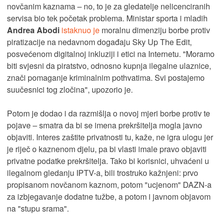
novčanim kaznama – no, to je za gledatelje nelicenciranih
servisa bio tek početak problema. Ministar sporta i mladih
Andrea Abodi
istaknuo je
moralnu dimenziju borbe protiv
piratizacije na nedavnom događaju Sky Up The Edit,
posvećenom digitalnoj inkluziji i etici na Internetu. "Moramo
biti svjesni da piratstvo, odnosno kupnja ilegalne ulaznice,
znači pomaganje kriminalnim pothvatima. Svi postajemo
suučesnici tog zločina", upozorio je.
Potom je dodao i da razmišlja o novoj mjeri borbe protiv te
pojave – smatra da bi se imena prekršitelja mogla javno
objaviti. Interes zaštite privatnosti tu, kaže, ne igra ulogu jer
je riječ o kaznenom djelu, pa bi vlasti imale pravo objaviti
privatne podatke prekršitelja. Tako bi korisnici, uhvaćeni u
ilegalnom gledanju IPTV-a, bili trostruko kažnjeni: prvo
propisanom novčanom kaznom, potom "ucjenom" DAZN-a
za izbjegavanje dodatne tužbe, a potom i javnom objavom
na "stupu srama".