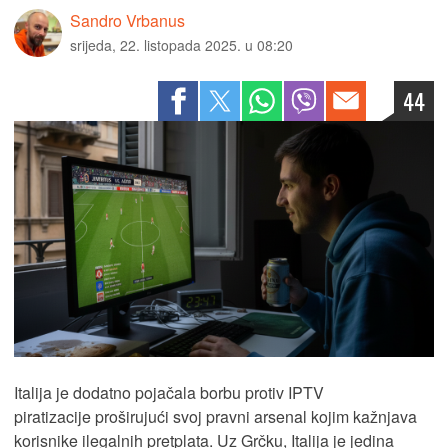
Sandro Vrbanus
srijeda, 22. listopada 2025. u 08:20
44
Italija je dodatno pojačala borbu protiv IPTV
piratizacije proširujući svoj pravni arsenal kojim kažnjava
korisnike ilegalnih pretplata. Uz Grčku, Italija je jedina