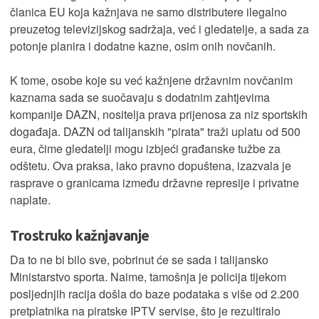
članica EU koja kažnjava ne samo distributere ilegalno
preuzetog televizijskog sadržaja, već i gledatelje, a sada za
potonje planira i dodatne kazne, osim onih novčanih.
K tome, osobe koje su već kažnjene državnim novčanim
kaznama sada se suočavaju s dodatnim zahtjevima
kompanije DAZN, nositelja prava prijenosa za niz sportskih
događaja. DAZN od talijanskih "pirata" traži uplatu od 500
eura, čime gledatelji mogu izbjeći građanske tužbe za
odštetu. Ova praksa, iako pravno dopuštena, izazvala je
rasprave o granicama između državne represije i privatne
naplate.
Trostruko kažnjavanje
Da to ne bi bilo sve, pobrinut će se sada i talijansko
Ministarstvo sporta. Naime, tamošnja je policija tijekom
posljednjih racija došla do baze podataka s više od 2.200
pretplatnika na piratske IPTV servise, što je rezultiralo