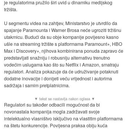
je regulatorima pružilo širi uvid u dinamiku medijskog
tržišta.
U segmentu videa na zahtjev, Ministarstvo je utvrdilo da
spajanje Paramounta i Warner Brosa neće ugroziti tržišnu
utakmicu. Budući da su obje kompanije povijesno kasno
ušle na streaming tržište s platformama Paramount+, HBO
Max i Discovery+, njihova kombinirana ponuda zapravo će
predstavljati snažniju i robusniju alternativu trenutno
vodećim uslugama kao što su Netflix i Amazon, smatraju
regulatori. Analiza pokazuje da će udruživanje potaknuti
dodatne inovacije i donijeti veću vrijednost i autorima
sadržaja i samim pretplatnicima.
Regulatori su također odbacili mogućnost da bi
novonastala kompanija mogla zadržavati svoje
intelektualno vlasništvo isključivo na vlastitim platformama
na štetu konkurencije. Povijesna praksa obiju kuća