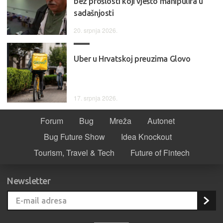
bez prošlosti koji vješto manipulira u
sadašnjosti
20. srpnja 2026.
Uber u Hrvatskoj preuzima Glovo
17. srpnja 2026.
Forum
Bug
Mreža
Autonet
Bug Future Show
Idea Knockout
Tourism, Travel & Tech
Future of Fintech
Newsletter