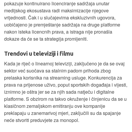
pokazuje kontinuirano licenciranje sadržaja unutar
medijskog ekosustava radi maksimizacije njegove
vrijednosti. Čak i u slučajevima ekskluzivnih ugovora,
uobičajeno je premještanje sadržaja na druge platforme
nakon isteka licencnih prava, a istraga nije pronašla
dokaze da će se ta strategija promijeniti.
Trendovi u televiziji i filmu
Kada je riječ o linearnoj televiziji, zaključeno je da se ovaj
sektor već suočava sa stalnim padom prihoda zbog
prelaska korisnika na streaming usluge. Konkurencija za
prava na prijenose uživo, poput sportskih događaja i vijesti,
iznimno je oštra jer se za njih sada natječu i digitalne
platforme. S obzirom na takvo okruženje i činjenicu da se u
klasičnom zemaljskom emitiranju ove kompanije
preklapaju u zanemarivoj mjeri, zaključili su da spajanje
neće stvoriti preduvjete za monopol.