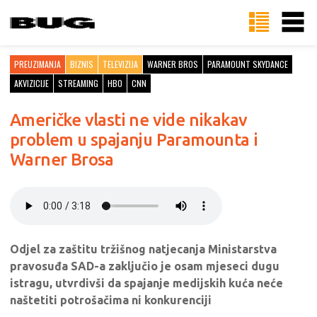
PREUZIMANJA
BIZNIS
TELEVIZIJA
WARNER BROS
PARAMOUNT SKYDANCE
AKVIZICIJE
STREAMING
HBO
CNN
Američke vlasti ne vide nikakav
problem u spajanju Paramounta i
Warner Brosa
Odjel za zaštitu tržišnog natjecanja Ministarstva
pravosuđa SAD-a zaključio je osam mjeseci dugu
istragu, utvrdivši da spajanje medijskih kuća neće
naštetiti potrošačima ni konkurenciji