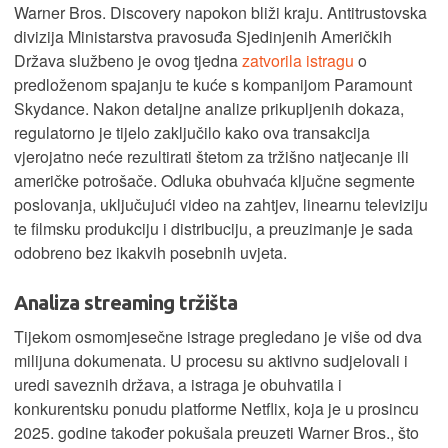
Warner Bros. Discovery napokon bliži kraju. Antitrustovska
divizija Ministarstva pravosuđa Sjedinjenih Američkih
Država službeno je ovog tjedna
zatvorila istragu
o
predloženom spajanju te kuće s kompanijom Paramount
Skydance. Nakon detaljne analize prikupljenih dokaza,
regulatorno je tijelo zaključilo kako ova transakcija
vjerojatno neće rezultirati štetom za tržišno natjecanje ili
američke potrošače. Odluka obuhvaća ključne segmente
poslovanja, uključujući video na zahtjev, linearnu televiziju
te filmsku produkciju i distribuciju, a preuzimanje je sada
odobreno bez ikakvih posebnih uvjeta.
Analiza streaming tržišta
Tijekom osmomjesečne istrage pregledano je više od dva
milijuna dokumenata. U procesu su aktivno sudjelovali i
uredi saveznih država, a istraga je obuhvatila i
konkurentsku ponudu platforme Netflix, koja je u prosincu
2025. godine također pokušala preuzeti Warner Bros., što