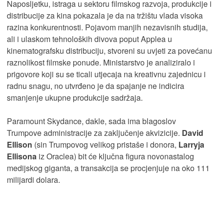
Naposljetku, istraga u sektoru filmskog razvoja, produkcije i
distribucije za kina pokazala je da na tržištu vlada visoka
razina konkurentnosti. Pojavom manjih nezavisnih studija,
ali i ulaskom tehnoloških divova poput Applea u
kinematografsku distribuciju, stvoreni su uvjeti za povećanu
raznolikost filmske ponude. Ministarstvo je analiziralo i
prigovore koji su se ticali utjecaja na kreativnu zajednicu i
radnu snagu, no utvrđeno je da spajanje ne indicira
smanjenje ukupne produkcije sadržaja.
Paramount Skydance, dakle, sada ima blagoslov
Trumpove administracije za zaključenje akvizicije.
David
Ellison
(sin Trumpovog velikog pristaše i donora,
Larryja
Ellisona
iz Oraclea) bit će ključna figura novonastalog
medijskog giganta, a transakcija se procjenjuje na oko 111
milijardi dolara.