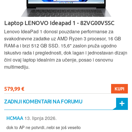
Laptop LENOVO Ideapad 1 - 82VG00V5SC
Lenovo IdeaPad 1 donosi pouzdane performanse za
svakodnevne zadatke uz AMD Ryzen 3 procesor, 16 GB
RAM-a i brzi 512 GB SSD. 15,6" zaslon pruža ugodno
iskustvo rada i preglednosti, dok lagan i jednostavan dizajn
čini ovaj laptop idealnim za učenje, posao i osnovnu
multimediju.
579,99 €
KUPI
ZADNJI KOMENTARI NA FORUMU
13. lipnja 2026.
HCMAA
dok to AP ne potvrdi..nebi se još veselio