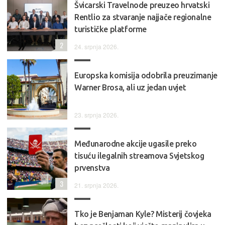
Švicarski Travelnode preuzeo hrvatski
Rentlio za stvaranje najjače regionalne
turističke platforme
2
24. srpnja 2026.
Europska komisija odobrila preuzimanje
Warner Brosa, ali uz jedan uvjet
23. srpnja 2026.
Međunarodne akcije ugasile preko
tisuću ilegalnih streamova Svjetskog
prvenstva
3
21. srpnja 2026.
Tko je Benjaman Kyle? Misterij čovjeka