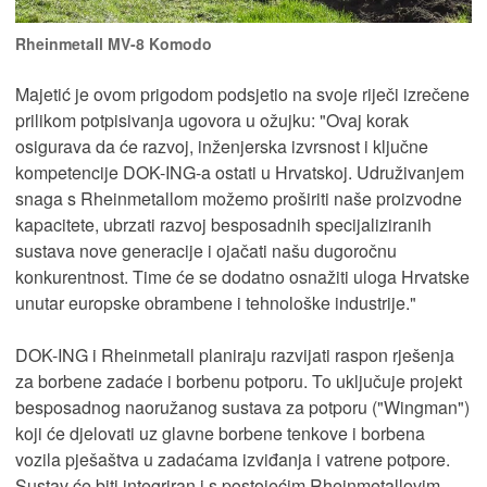
Rheinmetall MV-8 Komodo
Majetić je ovom prigodom podsjetio na svoje riječi izrečene
prilikom potpisivanja ugovora u ožujku: "Ovaj korak
osigurava da će razvoj, inženjerska izvrsnost i ključne
kompetencije DOK-ING-a ostati u Hrvatskoj. Udruživanjem
snaga s Rheinmetallom možemo proširiti naše proizvodne
kapacitete, ubrzati razvoj besposadnih specijaliziranih
sustava nove generacije i ojačati našu dugoročnu
konkurentnost. Time će se dodatno osnažiti uloga Hrvatske
unutar europske obrambene i tehnološke industrije."
DOK-ING i Rheinmetall planiraju razvijati raspon rješenja
za borbene zadaće i borbenu potporu. To uključuje projekt
besposadnog naoružanog sustava za potporu ("Wingman")
koji će djelovati uz glavne borbene tenkove i borbena
vozila pješaštva u zadaćama izviđanja i vatrene potpore.
Sustav će biti integriran i s postojećim Rheinmetallovim