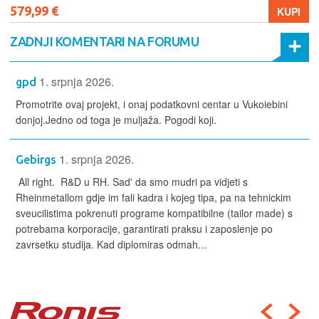
579,99 €
KUPI
ZADNJI KOMENTARI NA FORUMU
1. srpnja 2026.
gpd
Promotrite ovaj projekt, i onaj podatkovni centar u Vukoiebini
donjoj.Jedno od toga je muljaža. Pogodi koji.
1. srpnja 2026.
Gebirgs
All right. R&D u RH. Sad' da smo mudri pa vidjeti s
Rheinmetallom gdje im fali kadra i kojeg tipa, pa na tehnickim
sveucilistima pokrenuti programe kompatibilne (tailor made) s
potrebama korporacije, garantirati praksu i zaposlenje po
zavrsetku studija. Kad diplomiras odmah...