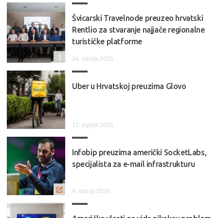
Švicarski Travelnode preuzeo hrvatski
Rentlio za stvaranje najjače regionalne
turističke platforme
2
24. srpnja 2026.
Uber u Hrvatskoj preuzima Glovo
17. srpnja 2026.
Infobip preuzima američki SocketLabs,
specijalista za e-mail infrastrukturu
9. srpnja 2026.