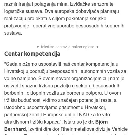
razminiranja i polaganja mina, izviđačke senzore te
logističke sustave. Dva europska dobavljača planiraju
realizaciju projekata s ciljem pokretanja serijske
proizvodnje i operativne uporabe besposadnih kopnenih
sustava.
Centar kompetencija
"Sada možemo uspostaviti naš centar kompetencija u
Hrvatskoj u području besposadnih i autonomnih vozila za
vojne namjene. S ovom novom organizacijom cilj nam je
ostvariti snažnu tržišnu poziciju u sektoru besposadnih
borbenih i oklopnih vozila za borbenu potporu. U ovom
tržištu budućnosti vidimo značajan potencijal rasta, a
istodobno uspostavljamo prisutnost u Hrvatskoj,
partnerskoj zemlji Europske unije i NATO-a te vrlo
atraktivnom tržištu kupaca", istaknuo je
dr. Björn
Bernhard
, izvršni direktor Rheinmetallove divizije Vehicle