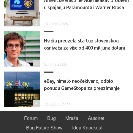
Američke vlasti ne vide nikakav problem
u spajanju Paramounta i Warner Brosa
3
13. lipnja 2026.
Nvidia preuzela startup slovenskog
osnivača za više od 400 milijuna dolara
5
5. lipnja 2026.
eBay, nimalo neočekivano, odbio
ponudu GameStopa za preuzimanje
5
12. svibnja 2026.
Forum
Bug
Mreža
Autonet
Bug Future Show
Idea Knockout