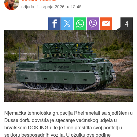
srijeda, 1. srpnja 2026. u 12:45
4
Njemačka tehnološka grupacija Rheinmetall sa sjedištem u
Düsseldorfu dovršila je stjecanje većinskog udjela u
hrvatskom DOK-ING-u te je time proširila svoj portfelj u
sektoru besposadnih vozila. U ožujku ove godine