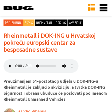
PREUZIMANJA
BIZNIS
RHEINMETALL
DOK-ING
AKVIZICIJE
Rheinmetall i DOK-ING u Hrvatskoj
pokreću europski centar za
besposadne sustave
Preuzimanjem 51-postotnog udjela u DOK-ING-u
Rheinmetall je zaključio akviziciju, a tvrtka DOK-ING
Sigurnost i obrana ubuduće će poslovati pod imenom
Rheinmetall Unmanned Vehicles
Sandro Vrbanus