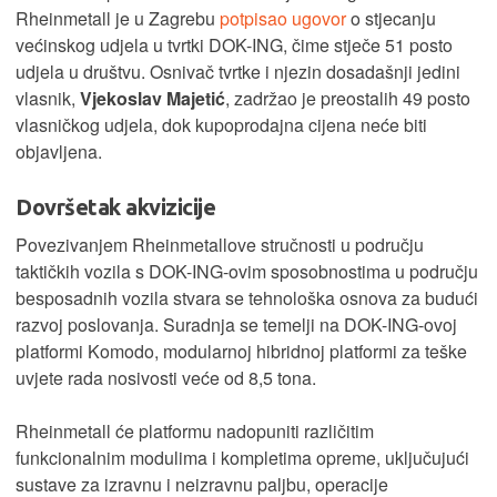
Rheinmetall je u Zagrebu
potpisao ugovor
o stjecanju
većinskog udjela u tvrtki DOK-ING, čime stječe 51 posto
udjela u društvu. Osnivač tvrtke i njezin dosadašnji jedini
vlasnik,
Vjekoslav Majetić
, zadržao je preostalih 49 posto
vlasničkog udjela, dok kupoprodajna cijena neće biti
objavljena.
Dovršetak akvizicije
Povezivanjem Rheinmetallove stručnosti u području
taktičkih vozila s DOK-ING-ovim sposobnostima u području
besposadnih vozila stvara se tehnološka osnova za budući
razvoj poslovanja. Suradnja se temelji na DOK-ING-ovoj
platformi Komodo, modularnoj hibridnoj platformi za teške
uvjete rada nosivosti veće od 8,5 tona.
Rheinmetall će platformu nadopuniti različitim
funkcionalnim modulima i kompletima opreme, uključujući
sustave za izravnu i neizravnu paljbu, operacije