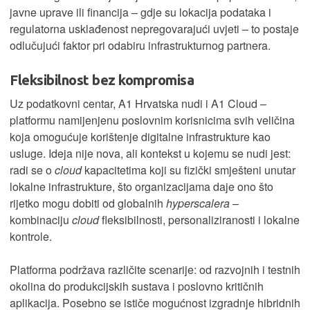
javne uprave ili financija – gdje su lokacija podataka i
regulatorna usklađenost nepregovarajući uvjeti – to postaje
odlučujući faktor pri odabiru infrastrukturnog partnera.
Fleksibilnost bez kompromisa
Uz podatkovni centar, A1 Hrvatska nudi i A1 Cloud –
platformu namijenjenu poslovnim korisnicima svih veličina
koja omogućuje korištenje digitalne infrastrukture kao
usluge. Ideja nije nova, ali kontekst u kojemu se nudi jest:
radi se o
cloud
kapacitetima koji su fizički smješteni unutar
lokalne infrastrukture, što organizacijama daje ono što
rijetko mogu dobiti od globalnih
hyperscalera
–
kombinaciju
cloud
fleksibilnosti, personaliziranosti i lokalne
kontrole.
Platforma podržava različite scenarije: od razvojnih i testnih
okolina do produkcijskih sustava i poslovno kritičnih
aplikacija. Posebno se ističe mogućnost izgradnje hibridnih