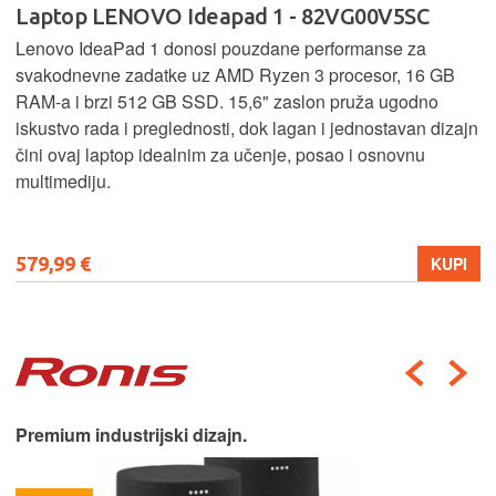
Laptop LENOVO Ideapad 1 - 82VG00V5SC
Lenovo IdeaPad 1 donosi pouzdane performanse za
svakodnevne zadatke uz AMD Ryzen 3 procesor, 16 GB
RAM-a i brzi 512 GB SSD. 15,6" zaslon pruža ugodno
iskustvo rada i preglednosti, dok lagan i jednostavan dizajn
čini ovaj laptop idealnim za učenje, posao i osnovnu
multimediju.
579,99 €
KUPI
Premium industrijski dizajn.