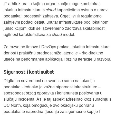
IT arhitektura, u kojima organizacije mogu kombinirati
lokalnu infrastrukturu s
cloud
kapacitetima ovisno o naravi
podataka i procesnih zahtjeva. Osjetljivi ili regulatorno
zahtjevni podaci ostaju unutar infrastrukture pod lokalnom
jurisdikcijom, dok se istovremeno zadržava skalabilnost i
agilnost karakteristična za
cloud
model.
Za razvojne timove i DevOps prakse, lokalna infrastruktura
donosi i praktičnu prednost niže latencije – što direktno
utječe na performanse aplikacija i brzinu iteracije u razvoju.
Sigurnost i kontinuitet
Digitalna suverenost ne svodi se samo na lokaciju
podataka. Jednako je važna otpornost infrastrukture –
sposobnost brzog oporavka i kontinuiteta poslovanja u
slučaju incidenta. A1 je taj aspekt adresirao kroz suradnju s
DC North, koja omogućuje dvolokacijsku pohranu
podataka te napredna rješenja za sigurnosne kopije i