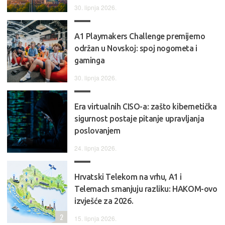
30. lipnja 2026.
A1 Playmakers Challenge premijerno
održan u Novskoj: spoj nogometa i
gaminga
30. lipnja 2026.
Era virtualnih CISO-a: zašto kibernetička
sigurnost postaje pitanje upravljanja
poslovanjem
24. lipnja 2026.
Hrvatski Telekom na vrhu, A1 i
Telemach smanjuju razliku: HAKOM-ovo
izvješće za 2026.
2
15. lipnja 2026.