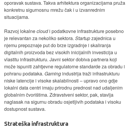
oporavak sustava. Takva arhitektura organizacijama pruža
konkretnu sigurnosnu mrežu čak i u izvanrednim
situacijama.
Razvoj lokalne
cloud
i podatkovne infrastrukture posebno
je relevantan za nekoliko sektora.
Startup
zajednica u
njemu prepoznaje put do brze izgradnje i skaliranja
digitalnih proizvoda bez visokih inicijalnih investicija u
vlastitu infrastrukturu. Javni sektor dobiva partnera koji
može ispuniti zahtjevne regulatorne standarde za obradu i
pohranu podataka.
Gaming
industrija traži infrastrukturu
niske latencije i visoke skalabilnosti – upravo ono gdje
lokalni data centri imaju prirodnu prednost nad udaljenim
globalnim čvorištima. Zdravstveni sektor, pak, stavlja
naglasak na sigurnu obradu osjetljivih podataka i visoku
dostupnost sustava.
Strateška infrastruktura