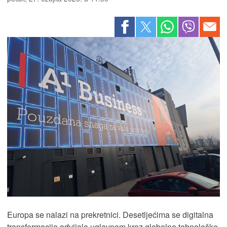
Europa se nalazi na prekretnici. Desetljećima se digitalna
transformacija odvijala uglavnom kroz globalne tehnološke