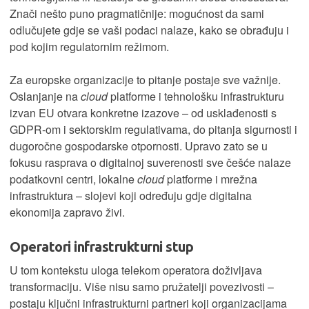
Znači nešto puno pragmatičnije: mogućnost da sami
odlučujete gdje se vaši podaci nalaze, kako se obrađuju i
pod kojim regulatornim režimom.
Za europske organizacije to pitanje postaje sve važnije.
Oslanjanje na
cloud
platforme i tehnološku infrastrukturu
izvan EU otvara konkretne izazove – od usklađenosti s
GDPR-om i sektorskim regulativama, do pitanja sigurnosti i
dugoročne gospodarske otpornosti. Upravo zato se u
fokusu rasprava o digitalnoj suverenosti sve češće nalaze
podatkovni centri, lokalne
cloud
platforme i mrežna
infrastruktura – slojevi koji određuju gdje digitalna
ekonomija zapravo živi.
Operatori infrastrukturni stup
U tom kontekstu uloga telekom operatora doživljava
transformaciju. Više nisu samo pružatelji povezivosti –
postaju ključni infrastrukturni partneri koji organizacijama