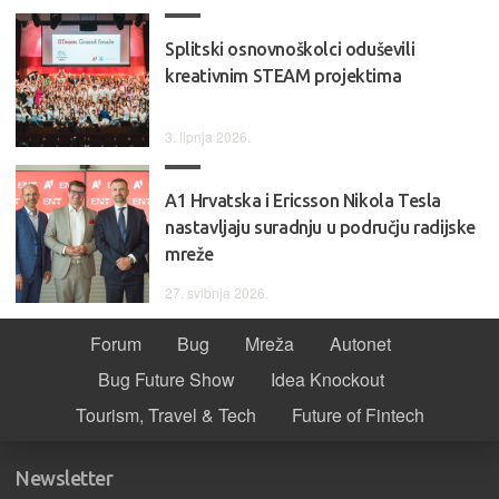
Splitski osnovnoškolci oduševili
kreativnim STEAM projektima
3. lipnja 2026.
A1 Hrvatska i Ericsson Nikola Tesla
nastavljaju suradnju u području radijske
mreže
27. svibnja 2026.
Forum
Bug
Mreža
Autonet
Bug Future Show
Idea Knockout
Tourism, Travel & Tech
Future of Fintech
Newsletter