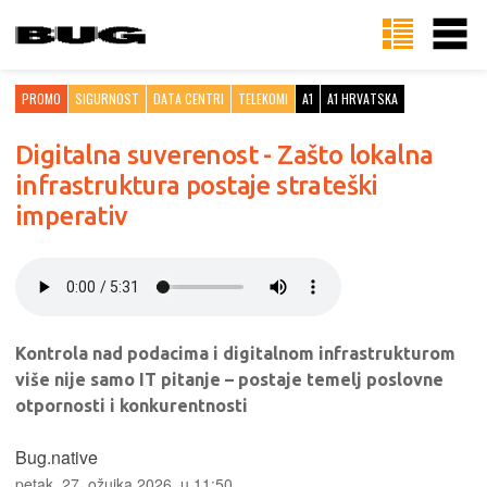
PROMO
SIGURNOST
DATA CENTRI
TELEKOMI
A1
A1 HRVATSKA
Digitalna suverenost - Zašto lokalna
infrastruktura postaje strateški
imperativ
Kontrola nad podacima i digitalnom infrastrukturom
više nije samo IT pitanje – postaje temelj poslovne
otpornosti i konkurentnosti
Bug.native
petak, 27. ožujka 2026. u 11:50