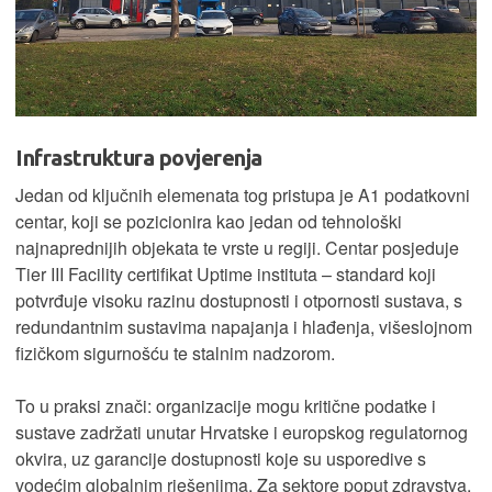
Infrastruktura povjerenja
Jedan od ključnih elemenata tog pristupa je A1 podatkovni
centar, koji se pozicionira kao jedan od tehnološki
najnaprednijih objekata te vrste u regiji. Centar posjeduje
Tier III Facility certifikat Uptime instituta – standard koji
potvrđuje visoku razinu dostupnosti i otpornosti sustava, s
redundantnim sustavima napajanja i hlađenja, višeslojnom
fizičkom sigurnošću te stalnim nadzorom.
To u praksi znači: organizacije mogu kritične podatke i
sustave zadržati unutar Hrvatske i europskog regulatornog
okvira, uz garancije dostupnosti koje su usporedive s
vodećim globalnim rješenjima. Za sektore poput zdravstva,