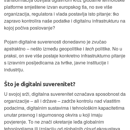
platforme smještene izvan europskog tla, no sve više
organizacija, regulatora i vlada postavlja isto pitanje: tko
zapravo kontrolira naše podatke i digitalnu infrastrukturu na
kojoj počiva poslovanje?
Pojam digitalne suverenosti donedavno je zvučao
apstraktno – nešto između geopolitike i
tech
politike. No u
praksi, on sve više postaje konkretno infrastrukturno pitanje
s izravnim posljedicama za tvrtke, javne institucije i
industriju.
Što je digitalni suverenitet?
U svojoj srži, digitalna suverenitet označava sposobnost da
organizacije – ali i države – zadrže kontrolu nad vlastitim
podacima, digitalnim sustavima i tehnološkim kapacitetima
unutar pravnog i sigurnosnog okvira u koji imaju
povjerenje. To ne znači okretanje leđa globalnim
tehnologijama ili izolaciju od globalnih
cloud
ekosustava.