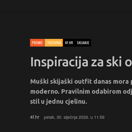
PROMO
TRGOVINA
4F.HR
SKIJANJE
Inspiracija za ski 
Muški skijaški outfit danas mora pr
moderno. Pravilnim odabirom odje
stil u jednu cjelinu.
4f.hr
petak, 30. siječnja 2026. u 11:56