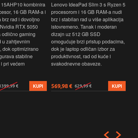
 15AHP10 kombinira
Lenovo IdeaPad Slim 3 s Ryzen 5
Len
cesor, 16 GB RAM-a i
procesorom i 16 GB RAM-a nudi
pou
brz rad i dovoljno
brz i stabilan rad u više aplikacija
sva
z Nvidia RTX 5050
istovremeno. Tanak i moderan
Ryz
a odlično gaming
dizajn uz 512 GB SSD
brz
ad u zahtjevnim
omogućuje brzi pristup podacima,
pru
, dok optimizirano
dok je laptop odličan izbor za
pre
gurava stabilne
produktivnost, rad od kuće i
jed
i pri većem
svakodnevne obaveze.
lap
osn
569,98 €
579
KUPI
KUPI
1399,99 €
629,99 €