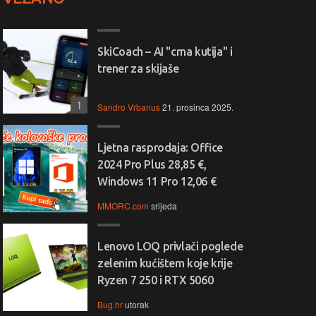
SkiCoach – AI "crna kutija" i
trener za skijaše
1
Sandro Vrbanus
21. prosinca 2025.
Ljetna rasprodaja: Office
2024 Pro Plus 28,85 €,
Windows 11 Pro 12,06 €
MMORC.com
srijeda
Lenovo LOQ privlači poglede
zelenim kućištem koje krije
Ryzen 7 250 i RTX 5060
Bug.hr
utorak