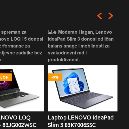
i spreman za
💻🔥 Moderan i lagan, Lenovo
💻✨
enovo LOQ 15 donosi
IdeaPad Slim 3 donosi odličan
pra
erformanse za
balans snage i mobilnosti za
ide
htjevne zadatke bez
svakodnevni rad i
rad
.
produktivnost.
kor
OKLON
-9%
LENOVO LOQ
Laptop LENOVO IdeaPad
La
- 83JG002WSC
Slim 3 83K7006SSC
1 