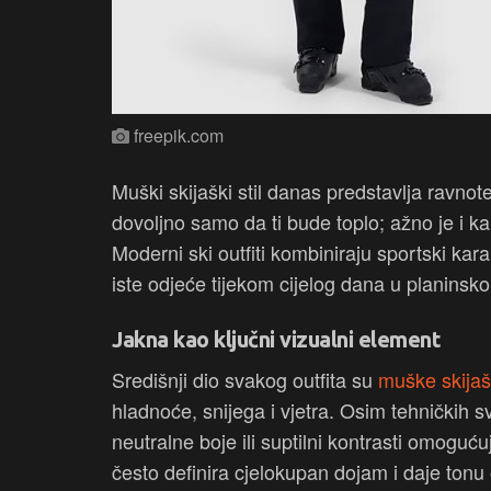
freepik.com
Muški skijaški stil danas predstavlja ravnot
dovoljno samo da ti bude toplo; ažno je i kak
Moderni ski outfiti kombiniraju sportski ka
iste odjeće tijekom cijelog dana u planinsk
Jakna kao ključni vizualni element
Središnji dio svakog outfita su
muške skijaš
hladnoće, snijega i vjetra. Osim tehničkih sv
neutralne boje ili suptilni kontrasti omoguć
često definira cjelokupan dojam i daje tonu o