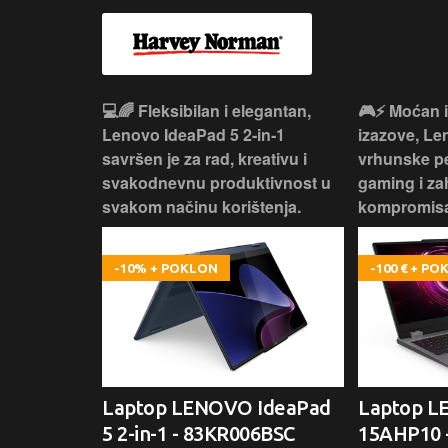
 – premium
💻🌈 Fleksibilan i elegantan,
🎮⚡ Moćan 
ija i
Lenovo IdeaPad 5 2‑in‑1
izazove, L
e za rad i
savršen je za rad, kreativu i
vrhunske p
omisa!
svakodnevnu produktivnost u
gaming i za
svakom načinu korištenja.
kompromisa
-10% + POKLON
-100 € + P
oga 9 -
Laptop LENOVO IdeaPad
Laptop 
5 2-in-1 - 83KR006BSC
15AHP10 