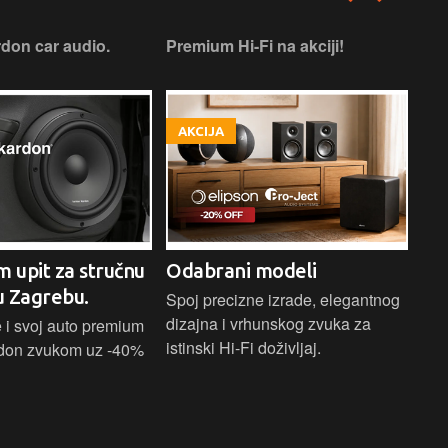
don car audio.
Premium Hi-Fi na akciji!
Pre
AKCIJA
A
m upit za stručnu
Odabrani modeli
H
u Zagrebu.
Ci
Spoj precizne izrade, elegantnog
dizajna i vrhunskog zvuka za
 i svoj auto premium
Bež
istinski Hi-Fi doživljaj.
don zvukom uz -40%
ind
Blu
Ass
sna
upa