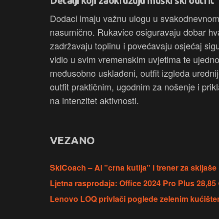
Detalji koji zaokružuju muški ski outfit
Dodaci imaju važnu ulogu u svakodnevnom kom
nasumično. Rukavice osiguravaju dobar hvat
zadržavaju toplinu i povećavaju osjećaj sig
vidio u svim vremenskim uvjetima te ujedno 
međusobno usklađeni, outfit izgleda urednije
outfit praktičnim, ugodnim za nošenje i prik
na intenzitet aktivnosti.
VEZANO
SkiCoach – AI "crna kutija" i trener za skijaše
Ljetna rasprodaja: Office 2024 Pro Plus 28,85
Lenovo LOQ privlači poglede zelenim kućištem