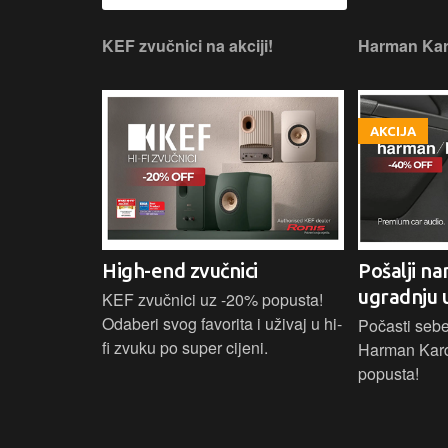
 slušaonicu.
KEF zvučnici na akciji!
Harman Kar
AKCIJA
High-end zvučnici
Pošalji na
ugradnju 
našoj Hi-Fi
KEF zvučnici uz -20% popusta!
ajam i
Odaberi svog favorita i uživaj u hi-
Počasti sebe
tijih
fi zvuku po super cijeni.
Harman Kar
ova.
popusta!