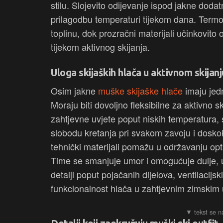
stilu. Slojevito odijevanje ispod jakne do
prilagodbu temperaturi tijekom dana. Termo d
toplinu, dok prozračni materijali učinkovito
tijekom aktivnog skijanja.
Uloga skijaških hlača u aktivnom skijanj
Osim jakne
muške skijaške hlače
imaju jed
Moraju biti dovoljno fleksibilne za aktivno sk
zahtjevne uvjete poput niskih temperatura, 
slobodu kretanja pri svakom zavoju i doskoku
tehnički materijali pomažu u održavanju opt
Time se smanjuje umor i omogućuje dulje, u
detalji poput pojačanih dijelova, ventilacijs
funkcionalnost hlača u zahtjevnim zimskim 