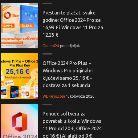
Prestanite plaćati svake
godine: Office 2024 Pro za
16,99 € i Windows 11 Pro za
12,25 €
Godeal24
ponedjeljak
Office 2024 Pro Plus +
Windows Pro originalni
ključevi samo 25,16 € –
dostava za 1 sekundu
WDKeys.com
1. kolovoza 2026.
Ponude softvera za
povratak u školu: Windows
11 Pro od 20 €, Office 2024
od 16 € i AI alati od 9 €