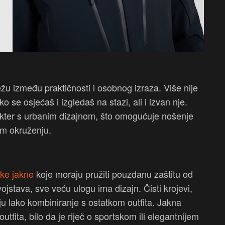
ežu između praktičnosti i osobnog izraza. Više nije
o se osjećaš i izgledaš na stazi, ali i izvan nje.
rakter s urbanim dizajnom, što omogućuje nošenje
om okruženju.
ke jakne
koje moraju pružiti pouzdanu zaštitu od
ojstava, sve veću ulogu ima dizajn. Čisti krojevi,
uju lako kombiniranje s ostatkom outfita. Jakna
utfita, bilo da je riječ o sportskom ili elegantnijem