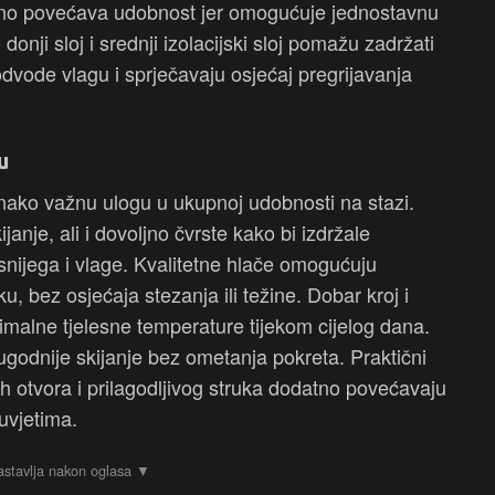
datno povećava udobnost jer omogućuje jednostavnu
onji sloj i srednji izolacijski sloj pomažu zadržati
 odvode vlagu i sprječavaju osjećaj pregrijavanja
u
nako važnu ulogu u ukupnoj udobnosti na stazi.
ijanje, ali i dovoljno čvrste kako bi izdržale
snijega i vlage. Kvalitetne hlače omogućuju
, bez osjećaja stezanja ili težine. Dobar kroj i
imalne tjelesne temperature tijekom cijelog dana.
godnije skijanje bez ometanja pokreta. Praktični
kih otvora i prilagodljivog struka dodatno povećavaju
uvjetima.