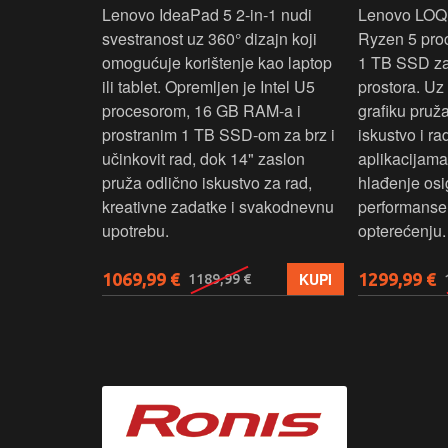
ažan Intel
Lenovo IdeaPad 5 2‑in‑1 nudi
Lenovo LOQ
RAM-a i 1 TB
svestranost uz 360° dizajn koji
Ryzen 5 pro
 rad, uz 14"
omogućuje korištenje kao laptop
1 TB SSD za 
u‑1 dizajn
ili tablet. Opremljen je Intel U5
prostora. U
enje kao
procesorom, 16 GB RAM-a i
grafiku pruž
aksimalnu
prostranim 1 TB SSD‑om za brz i
iskustvo i r
ost.
učinkovit rad, dok 14" zaslon
aplikacijama
pruža odlično iskustvo za rad,
hlađenje osi
kreativne zadatke i svakodnevnu
performanse 
upotrebu.
opterećenju.
1069,99 €
1299,99 €
KUPI
KUPI
1189,99 €