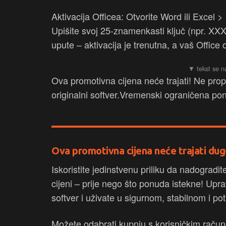
Aktivacija Officea: Otvorite Word ili Excel
Upišite svoj 25-znamenkasti ključ (npr.
upute – aktivacija je trenutna, a vaš Offic
Ova promotivna cijena neće trajati! Ne prop
originalni softver.Vremenski ograničena po
Ova promotivna cijena neće trajati dug
Iskoristite jedinstvenu priliku da nadogradit
cijeni – prije nego što ponuda istekne! Upra
softver i uživate u sigurnom, stabilnom i p
Možete odabrati kupnju s korisničkim računo