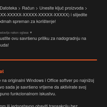
 > Datoteka > Račun > Unesite ključ proizvoda >
 XXXXX-XXXXX-XXXXX-XXXXX-XXXXX) i slijedite
e odmah spreman za korištenje!
ustite ovu savršenu priliku za nadogradnju na
nuda!
o!
e na originalni Windows i Office softver po najnižoj
vo sada je savršeno vrijeme da aktivirate svoj
otpuno funkcionalnom iskustvu.
m ili jednostavno obaviti transakciju bez