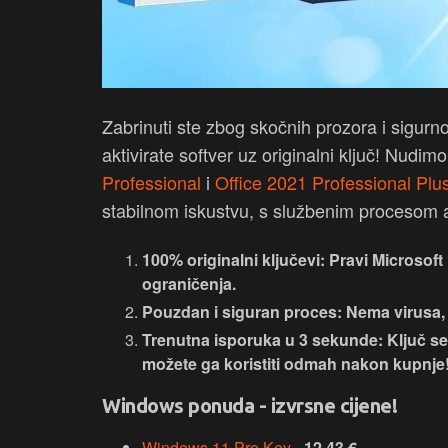
Zabrinuti ste zbog skočnih prozora i sigurno
aktivirate softver uz originalni ključ! Nudi
Professional
i
Office 2021 Professional Plu
stabilnom iskustvu, s službenim procesom ak
100% originalni ključevi
: Pravi Microsoft 
ograničenja.
Pouzdan i siguran proces
: Nema virusa,
Trenutna isporuka u 3 sekunde
: Ključ s
možete ga koristiti odmah nakon kupnje
Windows ponuda - izvrsne cijene!
Windows 11 Pro Key
-
12,43
€