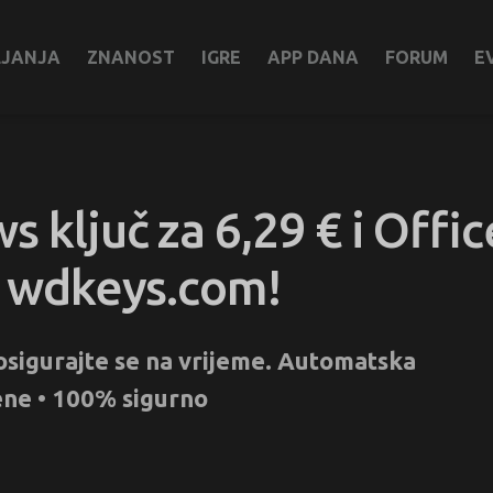
LJANJA
ZNANOST
IGRE
APP DANA
FORUM
E
 ključ za 6,29 € i Offic
na wdkeys.com!
 osigurajte se na vrijeme. Automatska
jene • 100% sigurno