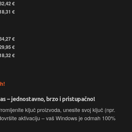
32,42
€
18,31
€
34,27
€
29,95
€
18,32
€
h!
as – jednostavno, brzo i pristupačno!
omijenite ključ proizvoda, unesite svoj ključ (npr.
šite aktivaciju – vaš Windows je odmah 100%